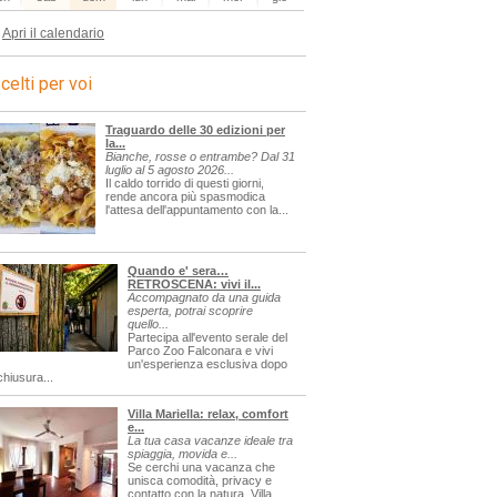
Apri il calendario
celti per voi
Traguardo delle 30 edizioni per
la...
Bianche, rosse o entrambe? Dal 31
luglio al 5 agosto 2026...
Il caldo torrido di questi giorni,
rende ancora più spasmodica
l'attesa dell'appuntamento con la...
Quando e' sera…
RETROSCENA: vivi il...
Accompagnato da una guida
esperta, potrai scoprire
quello...
Partecipa all'evento serale del
Parco Zoo Falconara e vivi
un'esperienza esclusiva dopo
chiusura...
Villa Mariella: relax, comfort
e...
La tua casa vacanze ideale tra
spiaggia, movida e...
Se cerchi una vacanza che
unisca comodità, privacy e
contatto con la natura, Villa