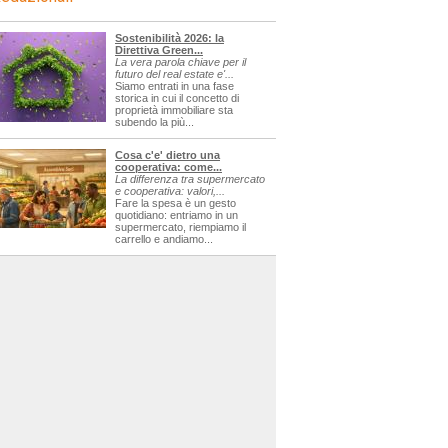
Sostenibilità 2026: la
Direttiva Green...
La vera parola chiave per il
futuro del real estate e'...
Siamo entrati in una fase
storica in cui il concetto di
proprietà immobiliare sta
subendo la più...
Cosa c'e' dietro una
cooperativa: come...
La differenza tra supermercato
e cooperativa: valori,...
Fare la spesa è un gesto
quotidiano: entriamo in un
supermercato, riempiamo il
carrello e andiamo...