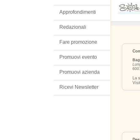
Approfondimenti
Redazionali
Fare promozione
Cont
Promuovi evento
Bagn
Lung
6001
Promuovi azienda
La s
Visi
Ricevi Newsletter
Des