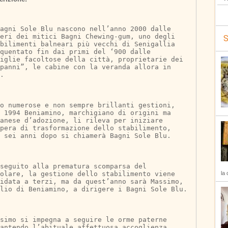
agni Sole Blu nascono nell’anno 2000 dalle 
neri dei mitici Bagni Chewing-gum, uno degli 
S
abilimenti balneari più vecchi di Senigallia 
quentato fin dai primi del ‘900 dalle 
iglie facoltose della città, proprietarie dei 
panni”, le cabine con la veranda allora in 
.
po numerose e non sempre brillanti gestioni, 
 1994 Beniamino, marchigiano di origini ma 
anese d’adozione, li rileva per iniziare 
pera di trasformazione dello stabilimento, 
 sei anni dopo si chiamerà Bagni Sole Blu.
seguito alla prematura scomparsa del 
tolare, la gestione dello stabilimento viene 
la 
idata a terzi, ma da quest’anno sarà Massimo, 
lio di Beniamino, a dirigere i Bagni Sole Blu.
simo si impegna a seguire le orme paterne 
antendo l’abituale affettuosa accoglienza 