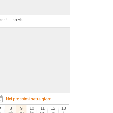
cedi!
Iscriviti!
Nei prossimi sette giorni
7
8
9
10
11
12
13
en
sab
dom
lun
mar
mer
gio