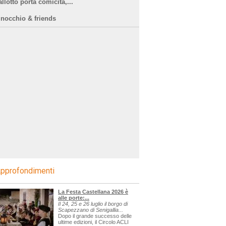
llotto porta comicità,...
inocchio & friends
pprofondimenti
La Festa Castellana 2026 è
alle porte:...
Il 24, 25 e 26 luglio il borgo di
Scapezzano di Senigallia...
Dopo il grande successo delle
ultime edizioni, il Circolo ACLI