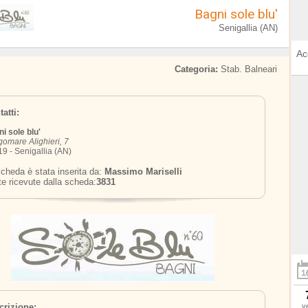
Bagni sole blu'
Senigallia (AN)
Ac
Categoria:
Stab. Balneari
atti:
i sole blu'
omare Alighieri, 7
9 - Senigallia (AN)
cheda è stata inserita da:
Massimo Mariselli
te ricevute dalla scheda:
3831
crizione:
v