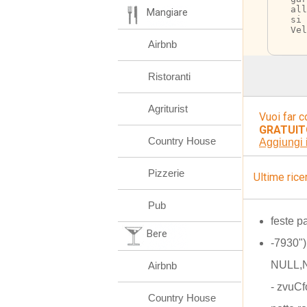
al
Mangiare
si 
Vel
Airbnb
Ristoranti
Agriturist
Vuoi far c
GRATUIT
Country House
Aggiungi 
Pizzerie
Ultime rice
Pub
feste 
Bere
-7930"
NULL,N
Airbnb
- zvuC
Country House