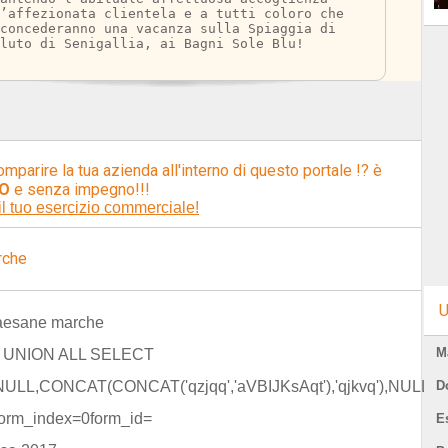
l’affezionata clientela e a tutti coloro che 
concederanno una vacanza sulla Spiaggia di 
luto di Senigallia, ai Bagni Sole Blu!
omparire la tua azienda all'interno di questo portale !? è
O
e senza impegno!!!
il tuo esercizio commerciale!
rche
U
paesane marche
M
) UNION ALL SELECT
ULL,CONCAT(CONCAT('qzjqq','aVBIJKsAqt'),'qjkvq'),NULL,
D
form_index=0form_id=
E