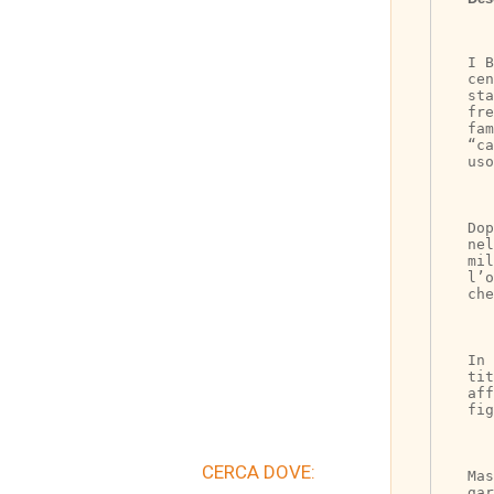
I B
ce
st
fre
fam
“ca
uso
Do
nel
mil
l’o
che
In 
ti
aff
fig
CERCA DOVE:
Mas
gar