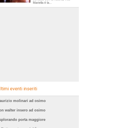
Mariella è la...
ltimi eventi inseriti
aurizio molinari ad osimo
NULL,NULL,NULL-
on walter insero ad osimo
splorando porta maggiore