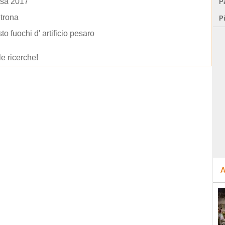
osa 2017
Pa
trona
P
to fuochi d' artificio pesaro
le ricerche!
A