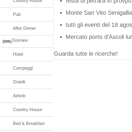
festa di petrara in provpu
Country House
Monte San Vito Senigalli
Pub
tutti gli eventi del 18 ago
After Dinner
Mercato porto d'Ascoli l
Dormire
Guarda tutte le ricerche!
Hotel
Campeggi
Ostelli
Airbnb
Country House
Bed & Breakfast