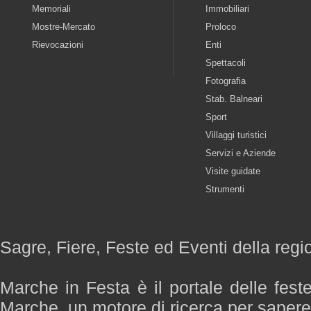
Memoriali
Immobiliari
Mostre-Mercato
Proloco
Rievocazioni
Enti
Spettacoli
Fotografia
Stab. Balneari
Sport
Villaggi turistici
Servizi e Aziende
Visite guidate
Strumenti
Sagre, Fiere, Feste ed Eventi della reg
Marche in Festa è il portale delle fest
Marche, un motore di ricerca per saper