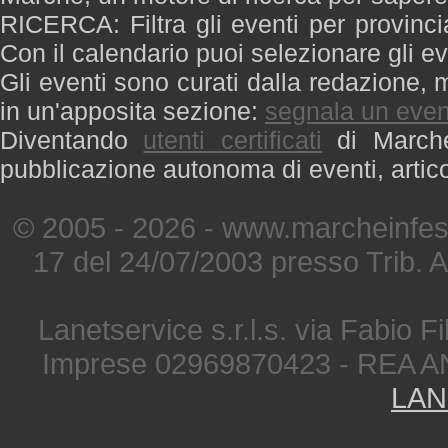
RICERCA: Filtra gli eventi per provinci
Con il calendario puoi selezionare gli ev
Gli eventi sono curati dalla redazione, m
in un'apposita sezione:
segnala un even
Diventando
utenti certificati
di Marche 
pubblicazione autonoma di eventi, artic
© 2005 - 2026 - www.marcheinfest
17 del 24/07/2003 presso Trib. 
Lanetservice s.r.l.s. via Fabio Fi
Imprese 02969870423 - REA A
LAN