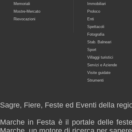
Memoriali
Immobiliari
Mostre-Mercato
Proloco
Rievocazioni
Enti
Spettacoli
Fotografia
Stab. Balneari
Sport
Villaggi turistici
Servizi e Aziende
Visite guidate
Strumenti
Sagre, Fiere, Feste ed Eventi della reg
Marche in Festa è il portale delle fest
Marche, un motore di ricerca per saper