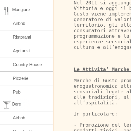
Nel 2011 si aggiung
Vittoria e oggi il 
Mangiare
Gusto viene impleme
generatore di valor
Airbnb
territorio, gli att
consumatori attrave
programmazione e la
Ristoranti
esperienze sensoria
cultura e all’enoga
Agriturist
Country House
Le Attivita’ Marche
Pizzerie
Marche di Gusto pro
enogastronomica att
sensoriali legate a
Pub
alle tradizioni, al
all’ospitalità.
Bere
In particolare:
Airbnb
- Promozione del te
prodotti tipici, en