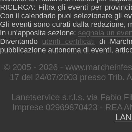
RICERCA: Filtra gli eventi per provinci
Con il calendario puoi selezionare gli ev
Gli eventi sono curati dalla redazione, m
in un'apposita sezione:
segnala un even
Diventando
utenti certificati
di Marche 
pubblicazione autonoma di eventi, artic
© 2005 - 2026 - www.marcheinfest
17 del 24/07/2003 presso Trib. 
Lanetservice s.r.l.s. via Fabio Fi
Imprese 02969870423 - REA A
LAN