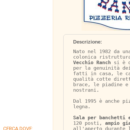
Descrizione:
Nato nel 1982 da un
colonica ristruttur
Vecchio Ranch
 si è 
per la genuinità de
fatti in casa, le c
qualità cotte diret
brace, le piadine e
nostrani.
Dal 1995 è anche pi
legna.
Sala per banchetti 
120 posti, 
ampio gi
CERCA DOVE:
all'aperto durante 