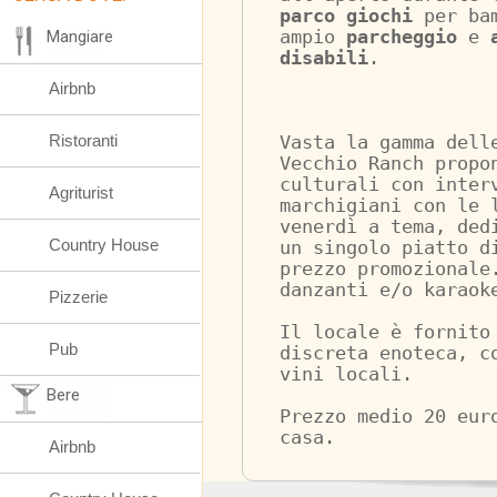
parco giochi
 per ba
Mangiare
ampio 
parcheggio
 e 
disabili
.
Airbnb
Ristoranti
Vasta la gamma dell
Vecchio Ranch propo
culturali con inter
Agriturist
marchigiani con le 
venerdì a tema, ded
Country House
un singolo piatto d
prezzo promozionale
danzanti e/o karaok
Pizzerie
Il locale è fornito
Pub
discreta enoteca, c
vini locali.
Bere
Prezzo medio 20 eur
casa.
Airbnb