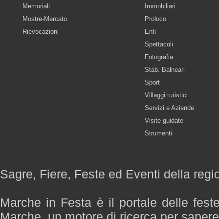
Memoriali
Immobiliari
Mostre-Mercato
Proloco
Rievocazioni
Enti
Spettacoli
Fotografia
Stab. Balneari
Sport
Villaggi turistici
Servizi e Aziende
Visite guidate
Strumenti
Sagre, Fiere, Feste ed Eventi della reg
Marche in Festa è il portale delle fest
Marche, un motore di ricerca per saper