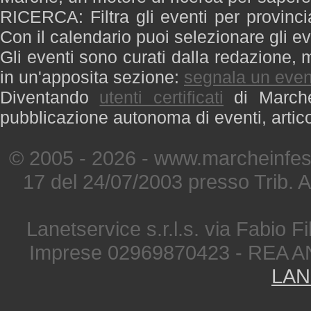
RICERCA: Filtra gli eventi per provinci
Con il calendario puoi selezionare gli ev
Gli eventi sono curati dalla redazione, m
in un'apposita sezione:
segnala un even
Diventando
utenti certificati
di Marche 
pubblicazione autonoma di eventi, artic
© 2005 - 2026 - www.marcheinfest
17 del 24/07/2003 presso Trib. 
Lanetservice s.r.l.s. via Fabio Fi
Imprese 02969870423 - REA A
LAN