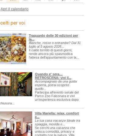
Apri il calendario
celti per voi
Traguardo delle 30 edizioni per
la...
Bianche, rosse o entrambe? Dal 31
luglio al 5 agosto 2026...
Il caldo torrido di questi giorni,
rende ancora più spasmodica
l'attesa dell'appuntamento con la...
Quando e' sera…
RETROSCENA: vivi il...
Accompagnato da una guida
esperta, potrai scoprire
quello...
Partecipa all'evento serale del
Parco Zoo Falconara e vivi
un'esperienza esclusiva dopo
chiusura...
Villa Mariella: relax, comfort
e...
La tua casa vacanze ideale tra
spiaggia, movida e...
Se cerchi una vacanza che
unisca comodità, privacy e
contatto con la natura, Villa