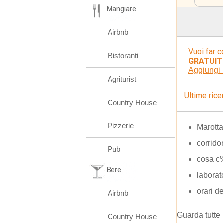
Mangiare
Airbnb
Vuoi far c
Ristoranti
GRATUIT
Aggiungi 
Agriturist
Ultime rice
Country House
Pizzerie
Marotta
corrido
Pub
cosa c
Bere
laborat
orari d
Airbnb
Guarda tutte 
Country House