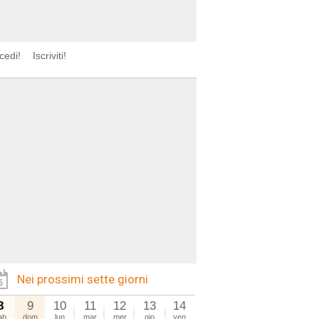
cedi!
Iscriviti!
Nei prossimi sette giorni
8
9
10
11
12
13
14
ab
dom
lun
mar
mer
gio
ven