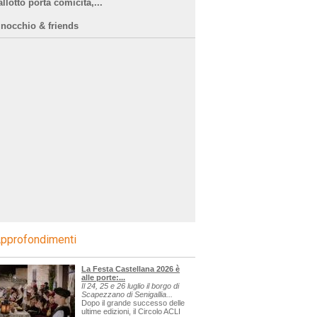
llotto porta comicità,...
inocchio & friends
pprofondimenti
La Festa Castellana 2026 è
alle porte:...
Il 24, 25 e 26 luglio il borgo di
Scapezzano di Senigallia...
Dopo il grande successo delle
ultime edizioni, il Circolo ACLI