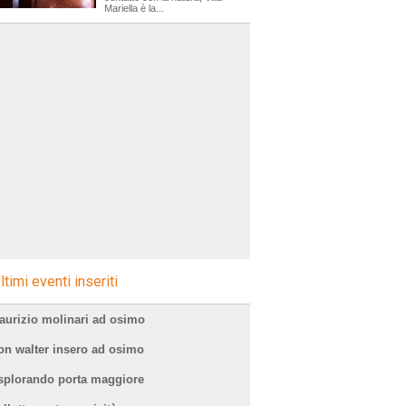
Mariella è la...
ltimi eventi inseriti
aurizio molinari ad osimo
on walter insero ad osimo
splorando porta maggiore