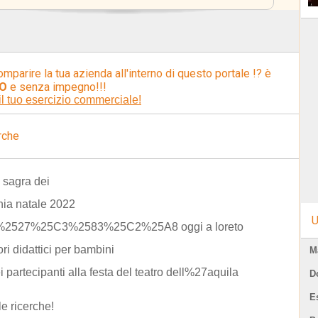
omparire la tua azienda all'interno di questo portale !? è
O
e senza impegno!!!
il tuo esercizio commerciale!
rche
 sagra dei
nia natale 2022
U
%2527%25C3%2583%25C2%25A8 oggi a loreto
ori didattici per bambini
M
ei partecipanti alla festa del teatro dell%27aquila
D
E
le ricerche!