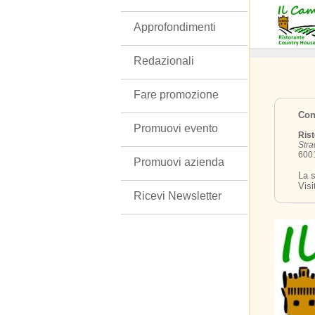
Approfondimenti
Redazionali
Fare promozione
Cont
Promuovi evento
Ris
Stra
6001
Promuovi azienda
La s
Visi
Ricevi Newsletter