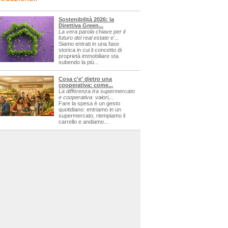
Sostenibilità 2026: la
Direttiva Green...
La vera parola chiave per il
futuro del real estate e'...
Siamo entrati in una fase
storica in cui il concetto di
proprietà immobiliare sta
subendo la più...
Cosa c'e' dietro una
cooperativa: come...
La differenza tra supermercato
e cooperativa: valori,...
Fare la spesa è un gesto
quotidiano: entriamo in un
supermercato, riempiamo il
carrello e andiamo...