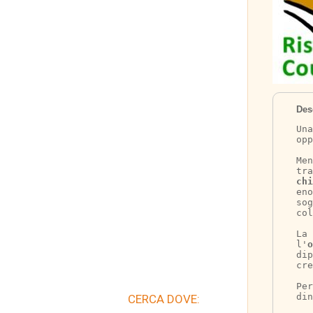
Des
Una
opp
Men
tra
chi
eno
so
col
La 
l'
o
dip
cre
Per
din
CERCA DOVE: