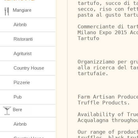
tartufo, succo di t
secco, riso con fet
Mangiare
pasta al gusto tart
Airbnb
Commerciante di tar
Milano Expo 2015 Ac
Tartufo
Ristoranti
Agriturist
Organizziamo per gr
alla ricerca del ta
Country House
tartufaie.
Pizzerie
Farm Artisan Produc
Pub
Truffle Products.
Bere
Availability of Tru
Acqualagna througho
Airbnb
Our range of produc
truffles, black tru