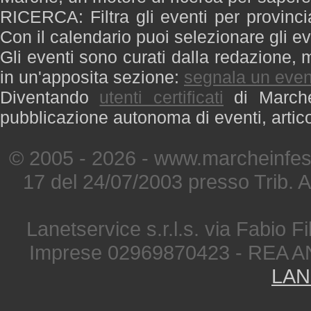
RICERCA: Filtra gli eventi per provinci
Con il calendario puoi selezionare gli ev
Gli eventi sono curati dalla redazione, m
in un'apposita sezione:
segnala un even
Diventando
utenti certificati
di Marche 
pubblicazione autonoma di eventi, artic
© 2005 - 2026 - www.marcheinfest
17 del 24/07/2003 presso Trib. 
Lanetservice s.r.l.s. via Fabio Fi
Imprese 02969870423 - REA A
LAN