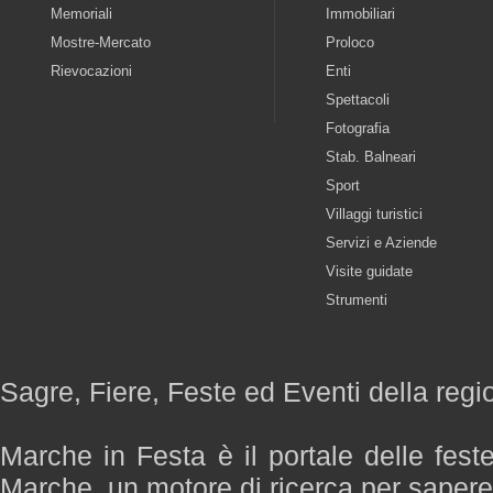
Memoriali
Immobiliari
Mostre-Mercato
Proloco
Rievocazioni
Enti
Spettacoli
Fotografia
Stab. Balneari
Sport
Villaggi turistici
Servizi e Aziende
Visite guidate
Strumenti
Sagre, Fiere, Feste ed Eventi della reg
Marche in Festa è il portale delle fest
Marche, un motore di ricerca per saper