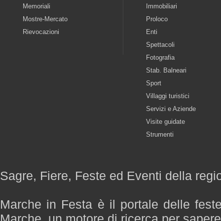
Memoriali
Immobiliari
Mostre-Mercato
Proloco
Rievocazioni
Enti
Spettacoli
Fotografia
Stab. Balneari
Sport
Villaggi turistici
Servizi e Aziende
Visite guidate
Strumenti
Sagre, Fiere, Feste ed Eventi della reg
Marche in Festa è il portale delle fest
Marche, un motore di ricerca per saper