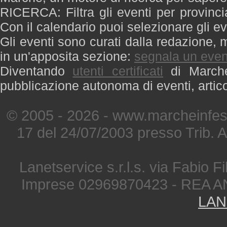
RICERCA: Filtra gli eventi per provinci
Con il calendario puoi selezionare gli ev
Gli eventi sono curati dalla redazione, m
in un'apposita sezione:
segnala un even
Diventando
utenti certificati
di Marche 
pubblicazione autonoma di eventi, artic
© 2005 - 2026 - www.marcheinfest
17 del 24/07/2003 presso Trib. 
Lanetservice s.r.l.s. via Fabio Fi
Imprese 02969870423 - REA A
LAN