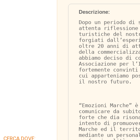
Descrizione:
Dopo un periodo di 
attenta riflessione
turistiche del nost
forgiati dall’esper
oltre 20 anni di at
della commercializz
abbiamo deciso di c
Associazione per l’
fortemente convinti
cui apparteniamo po
il nostro futuro.
“Emozioni Marche” è
comunicare da subit
forte che dia rison
intento di promuove
Marche ed il territ
mediante un persona
CERCA DOVE: