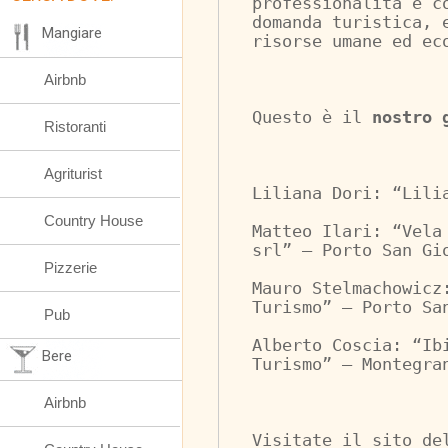
professionalità e c
domanda turistica, 
Mangiare
risorse umane ed ec
Airbnb
Questo è il 
nostro 
Ristoranti
Agriturist
Liliana Dori: “Lili
Country House
Matteo Ilari: “Vela
srl” – Porto San Gi
Pizzerie
Mauro Stelmachowicz
Turismo” – Porto Sa
Pub
Alberto Coscia: “Ib
Bere
Turismo” – Montegra
Airbnb
Visitate il sito de