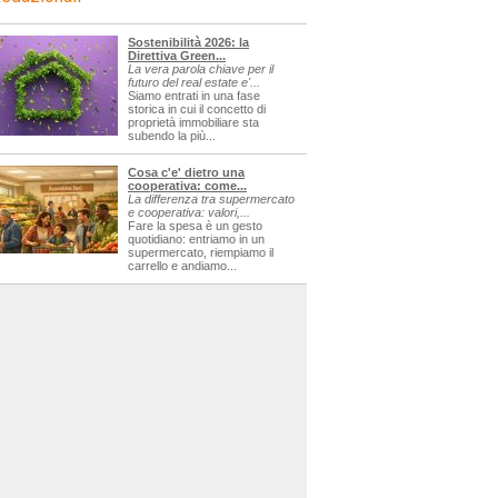
Sostenibilità 2026: la
Direttiva Green...
La vera parola chiave per il
futuro del real estate e'...
Siamo entrati in una fase
storica in cui il concetto di
proprietà immobiliare sta
subendo la più...
Cosa c'e' dietro una
cooperativa: come...
La differenza tra supermercato
e cooperativa: valori,...
Fare la spesa è un gesto
quotidiano: entriamo in un
supermercato, riempiamo il
carrello e andiamo...