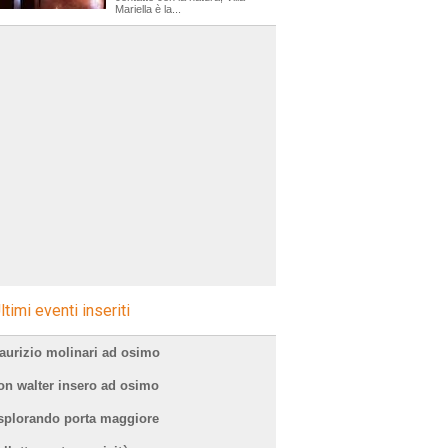
Mariella è la...
ltimi eventi inseriti
aurizio molinari ad osimo
on walter insero ad osimo
splorando porta maggiore