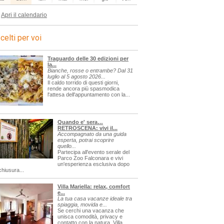
Apri il calendario
celti per voi
Traguardo delle 30 edizioni per
la...
Bianche, rosse o entrambe? Dal 31
luglio al 5 agosto 2026...
Il caldo torrido di questi giorni,
rende ancora più spasmodica
l'attesa dell'appuntamento con la...
Quando e' sera…
RETROSCENA: vivi il...
Accompagnato da una guida
esperta, potrai scoprire
quello...
Partecipa all'evento serale del
Parco Zoo Falconara e vivi
un'esperienza esclusiva dopo
chiusura...
Villa Mariella: relax, comfort
e...
La tua casa vacanze ideale tra
spiaggia, movida e...
Se cerchi una vacanza che
unisca comodità, privacy e
contatto con la natura, Villa