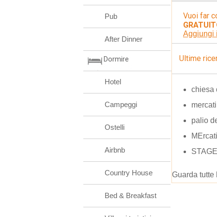
Vuoi far c
Pub
GRATUIT
Aggiungi 
After Dinner
Ultime rice
Dormire
Hotel
chiesa 
Campeggi
mercati
palio d
Ostelli
MErcati
Airbnb
STAGE
Country House
Guarda tutte 
Bed & Breakfast