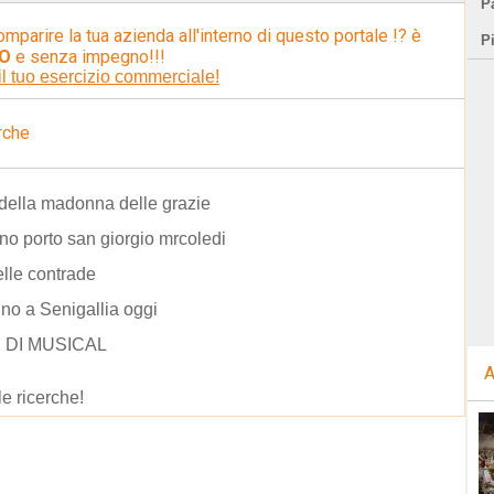
Pa
omparire la tua azienda all'interno di questo portale !? è
P
O
e senza impegno!!!
il tuo esercizio commerciale!
rche
della madonna delle grazie
no porto san giorgio mrcoledi
elle contrade
no a Senigallia oggi
 DI MUSICAL
A
le ricerche!