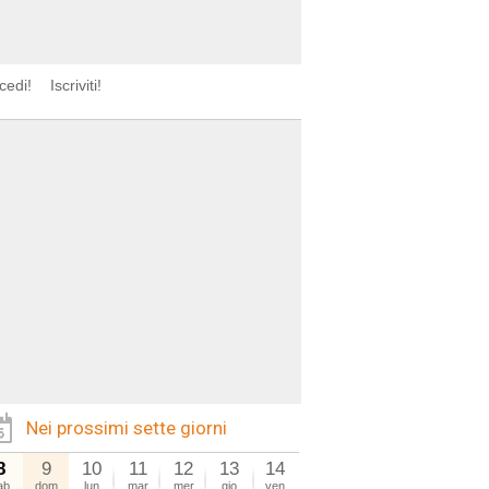
cedi!
Iscriviti!
Nei prossimi sette giorni
8
9
10
11
12
13
14
ab
dom
lun
mar
mer
gio
ven