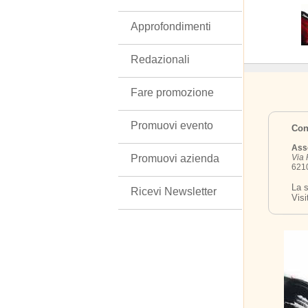
Approfondimenti
Redazionali
Fare promozione
Promuovi evento
Cont
Asso
Promuovi azienda
Via
6210
La s
Ricevi Newsletter
Visi