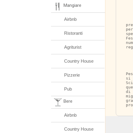
Mangiare
Airbnb
	Nel Febbraio 
pre
per
Ristoranti
spe
Fes
num
Agriturist
reg
Country House
	Lo spettacol
Pes
Pizzerie
si 
Sci
que
Pub
di 
mig
gra
Bere
pro
Airbnb
Country House