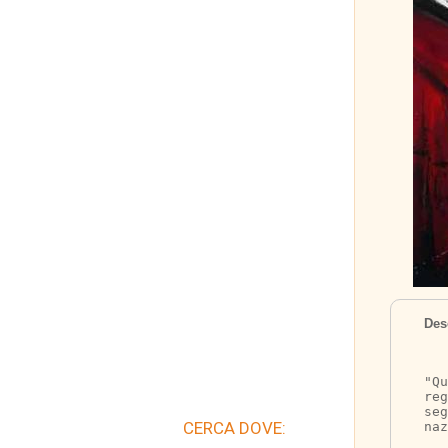
Des
	Alla fine del 
"Qu
reg
seg
CERCA DOVE:
naz