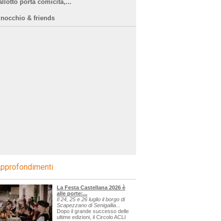
llotto porta comicità,...
inocchio & friends
pprofondimenti
La Festa Castellana 2026 è
alle porte:...
Il 24, 25 e 26 luglio il borgo di
Scapezzano di Senigallia...
Dopo il grande successo delle
ultime edizioni, il Circolo ACLI