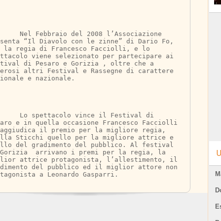
del 2008 l’Associazione 
senta “Il Diavolo con le zinne” di Dario Fo, 
 la regia di Francesco Facciolli, e lo 
ttacolo viene selezionato per partecipare ai 
tival di Pesaro e Gorizia , oltre che a 
erosi altri Festival e Rassegne di carattere 
ionale e nazionale.
o vince il Festival di 
aro e in quella occasione Francesco Facciolli 
aggiudica il premio per la migliore regia, 
lla Sticchi quello per la migliore attrice e 
llo del gradimento del pubblico. Al festival 
Gorizia  arrivano i premi per la regia, la 
U
lior attrice protagonista, l’allestimento, il 
dimento del pubblico ed il miglior attore non 
M
tagonista a Leonardo Gasparri.
D
E