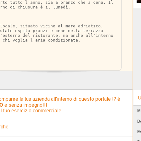
rto tutto l'anno, sia a pranzo che a cena. Il 
rno di chiusura è il lunedì.
locale, situato vicino al mare adriatico, 
state ospita pranzi e cene nella terrazza 
'esterno del ristorante, ma anche all'interno 
 chi voglia l'aria condizionata.
U
omparire la tua azienda all'interno di questo portale !? è
O
e senza impegno!!!
il tuo esercizio commerciale!
M
D
rche
E