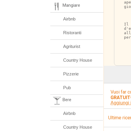
ape
Mangiare
gio
Airbnb
Il 
d'e
Ristoranti
all
per
Agriturist
Country House
Pizzerie
Pub
Vuoi far c
GRATUIT
Bere
Aggiungi 
Airbnb
Ultime rice
Country House