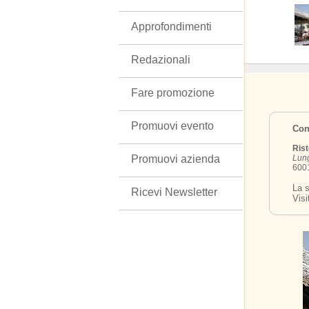
Approfondimenti
Redazionali
Fare promozione
Promuovi evento
Cont
Rist
Promuovi azienda
Lun
6001
La s
Ricevi Newsletter
Visi