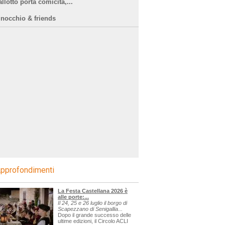
llotto porta comicità,...
inocchio & friends
cerca=sagre
pprofondimenti
La Festa Castellana 2026 è
alle porte:...
Il 24, 25 e 26 luglio il borgo di
Scapezzano di Senigallia...
Dopo il grande successo delle
ultime edizioni, il Circolo ACLI