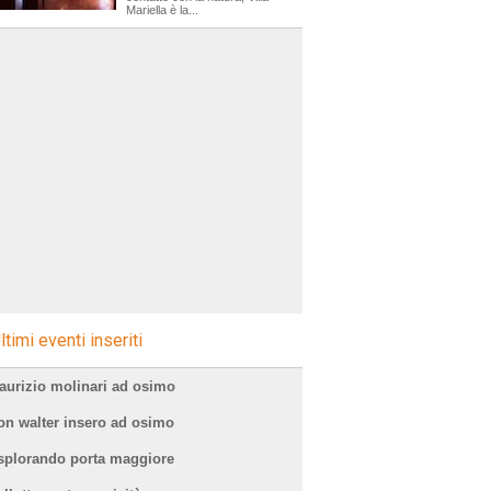
Mariella è la...
ltimi eventi inseriti
aurizio molinari ad osimo
on walter insero ad osimo
splorando porta maggiore