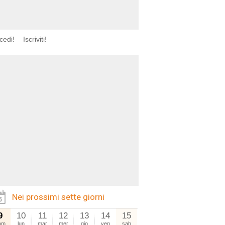
cedi!
Iscriviti!
Nei prossimi sette giorni
9
10
11
12
13
14
15
om
lun
mar
mer
gio
ven
sab