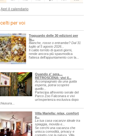
Apri il calendario
celti per voi
Traguardo delle 30 edizioni per
la...
Bianche, rosse o entrambe? Dal 31
luglio al 5 agosto 2026...
Il caldo torrido di questi giorni,
rende ancora più spasmodica
l'attesa dell'appuntamento con la...
Quando e' sera…
RETROSCENA: vivi il...
Accompagnato da una guida
esperta, potrai scoprire
quello...
Partecipa all'evento serale del
Parco Zoo Falconara e vivi
un'esperienza esclusiva dopo
chiusura...
Villa Mariella: relax, comfort
e...
La tua casa vacanze ideale tra
spiaggia, movida e...
Se cerchi una vacanza che
unisca comodità, privacy e
contatto con la natura, Villa