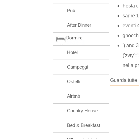
Festa 
Pub
sagre 
After Dinner
eventi 
gnocche
Dormire
') and
Hotel
('zvty'
nella p
Campeggi
Guarda tutte 
Ostelli
Airbnb
Country House
Bed & Breakfast