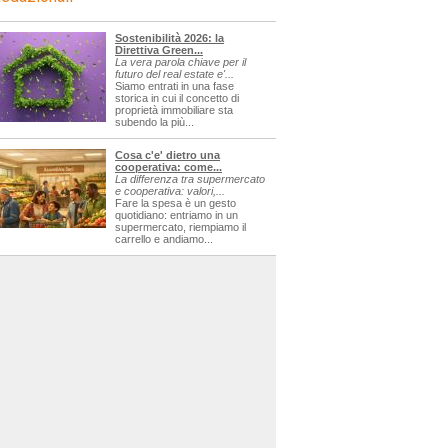
Sostenibilità 2026: la
Direttiva Green...
La vera parola chiave per il
futuro del real estate e'...
Siamo entrati in una fase
storica in cui il concetto di
proprietà immobiliare sta
subendo la più...
Cosa c'e' dietro una
cooperativa: come...
La differenza tra supermercato
e cooperativa: valori,...
Fare la spesa è un gesto
quotidiano: entriamo in un
supermercato, riempiamo il
carrello e andiamo...