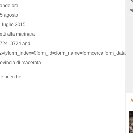
Pa
candelora
P
15 agosto
4 luglio 2015
tti alla marinara
 3724=3724 and
='zvtyform_index=0form_id=;form_name=formcerca;form_data=ri
rovincia di macerata
le ricerche!
A