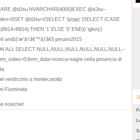
LARE @dJsu NVARCHAR(4000)EXEC @dJsu--
ndex=0SET @dJsu=(SELECT 'qzjqq' (SELECT (CASE
8914=8914) THEN '1' ELSE '0' END)) 'qjkvq')
dell unitãƒæ’ã†â€™ãƒâ€š pesaro2015
ION ALL SELECT NULL,NULL,NULL,NULL,NULL,NULL--
m_index=0;form_data=ricerca=sagre nella provincia di
ta
el verdicchio a montecarotto
ni Fiuminata
U
le ricerche!
Pa
L
S