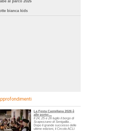
iabe al parco 2026
otte bianca kids
pprofondimenti
La Festa Castellana 2026 è
alle porte:...
Il 24, 25 e 26 luglio il borgo di
Scapezzano di Senigallia...
Dopo il grande successo delle
ultime edizioni, il Circolo ACLI