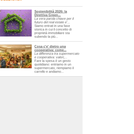
Sostenibilità 2026: la
Direttiva Green...
La vera parola chiave per il
futuro del real estate e'...
Siamo entrati in una fase
storica in cui il concetto di
proprietà immobiliare sta
subendo la più...
Cosa c'e' dietro una
cooperativa: come...
La differenza tra supermercato
e cooperativa: valori,...
Fare la spesa è un gesto
quotidiano: entriamo in un
supermercato, riempiamo il
carrello e andiamo...