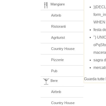
Mangiare
))DEC
form_i
Airbnb
WHEN (
Ristoranti
festa 
") UN
Agriturist
oPqSfor
Country House
macera
Pizzerie
sagra d
mercati
Pub
Guarda tutte 
Bere
Airbnb
Country House