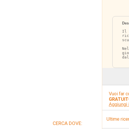
Des
Il 
ric
scu
Nel
gio
dal
Vuoi far c
GRATUIT
Aggiungi 
Ultime rice
CERCA DOVE: