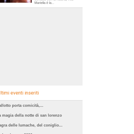
Mariella è la...
ltimi eventi inseriti
llotto porta comicità,...
a magia della notte di san lorenzo
agra delle lumache, del coniglio...