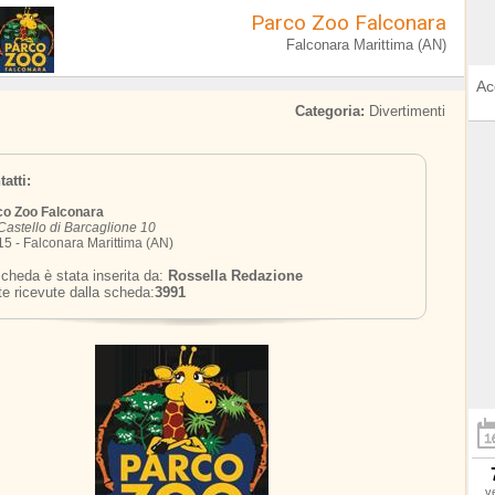
Parco Zoo Falconara
Falconara Marittima (AN)
Ac
Categoria:
Divertimenti
atti:
co Zoo Falconara
Castello di Barcaglione 10
5 - Falconara Marittima (AN)
cheda è stata inserita da:
Rossella Redazione
te ricevute dalla scheda:
3991
v