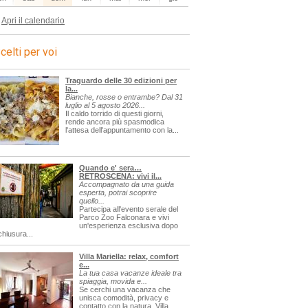
Apri il calendario
celti per voi
Traguardo delle 30 edizioni per
la...
Bianche, rosse o entrambe? Dal 31
luglio al 5 agosto 2026...
Il caldo torrido di questi giorni,
rende ancora più spasmodica
l'attesa dell'appuntamento con la...
Quando e' sera…
RETROSCENA: vivi il...
Accompagnato da una guida
esperta, potrai scoprire
quello...
Partecipa all'evento serale del
Parco Zoo Falconara e vivi
un'esperienza esclusiva dopo
chiusura...
Villa Mariella: relax, comfort
e...
La tua casa vacanze ideale tra
spiaggia, movida e...
Se cerchi una vacanza che
unisca comodità, privacy e
contatto con la natura, Villa