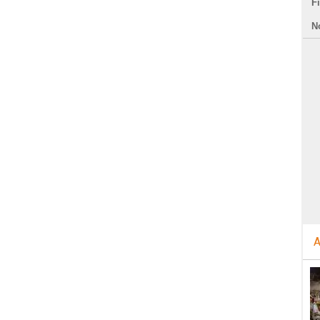
F
N
A