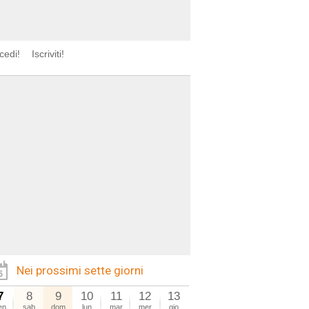
cedi!
Iscriviti!
Nei prossimi sette giorni
7
8
9
10
11
12
13
en
sab
dom
lun
mar
mer
gio