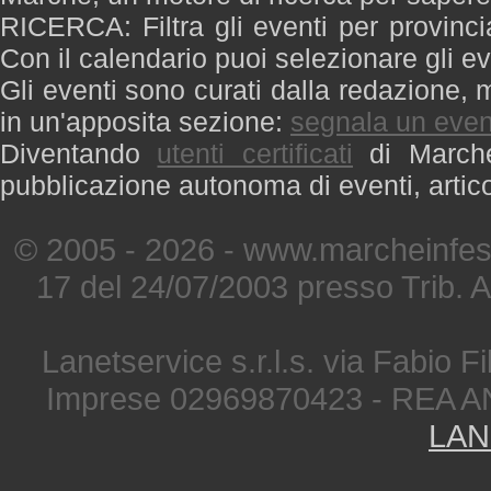
RICERCA: Filtra gli eventi per provinci
Con il calendario puoi selezionare gli ev
Gli eventi sono curati dalla redazione, m
in un'apposita sezione:
segnala un even
Diventando
utenti certificati
di Marche 
pubblicazione autonoma di eventi, artic
© 2005 - 2026 - www.marcheinfest
17 del 24/07/2003 presso Trib. 
Lanetservice s.r.l.s. via Fabio Fi
Imprese 02969870423 - REA A
LAN