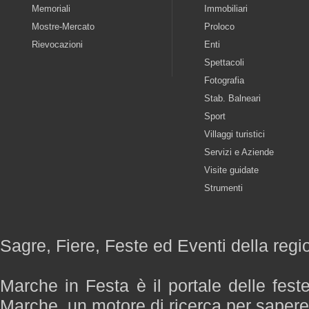
Memoriali
Immobiliari
Mostre-Mercato
Proloco
Rievocazioni
Enti
Spettacoli
Fotografia
Stab. Balneari
Sport
Villaggi turistici
Servizi e Aziende
Visite guidate
Strumenti
Sagre, Fiere, Feste ed Eventi della reg
Marche in Festa è il portale delle fest
Marche, un motore di ricerca per saper