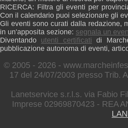
RICERCA: Filtra gli eventi per provinci
Con il calendario puoi selezionare gli ev
Gli eventi sono curati dalla redazione, m
in un'apposita sezione:
segnala un even
Diventando
utenti certificati
di Marche 
pubblicazione autonoma di eventi, artic
© 2005 - 2026 - www.marcheinfest
17 del 24/07/2003 presso Trib. 
Lanetservice s.r.l.s. via Fabio Fi
Imprese 02969870423 - REA A
LAN