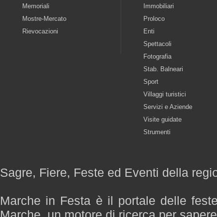
Memoriali
Immobiliari
Mostre-Mercato
Proloco
Rievocazioni
Enti
Spettacoli
Fotografia
Stab. Balneari
Sport
Villaggi turistici
Servizi e Aziende
Visite guidate
Strumenti
Sagre, Fiere, Feste ed Eventi della reg
Marche in Festa è il portale delle fest
Marche, un motore di ricerca per saper