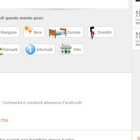
A 
A 
 di questo evento puoi:
Lo
MA
Mangiare
Bere
Dormire
Divertirti
A 
A 
Lo
MA
Rilassarti
Informarti
Altro
Commenta e condividi attraverso Facebook!
rche
R