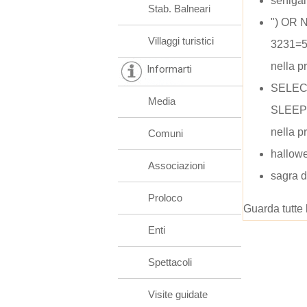
senigal
Stab. Balneari
") OR 
Villaggi turistici
3231=5
nella p
Informarti
SELE
Media
SLEEP(
nella p
Comuni
hallow
Associazioni
sagra 
Proloco
Guarda tutte 
Enti
Spettacoli
Visite guidate