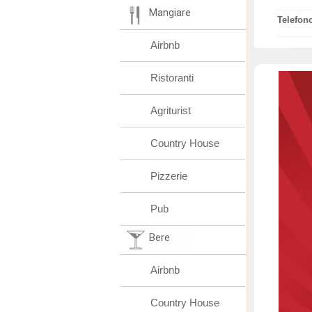
Mangiare
Telefon
Airbnb
Ristoranti
Agriturist
Country House
Pizzerie
Pub
Bere
Airbnb
Country House