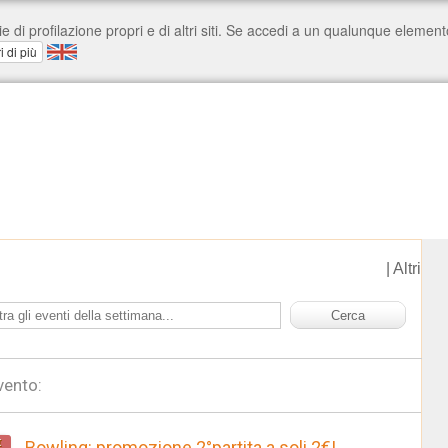
|
Altri
vento:
t
Bowling: promozione 2°partita a soli 2€!