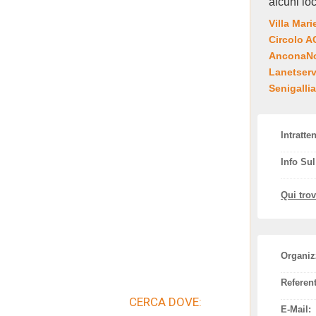
alcuni loc
Villa Mari
Circolo 
AnconaNot
Lanetserv
Senigallia
Intratte
Info Su
Qui tro
Organiz
Referent
CERCA DOVE:
E-Mail: