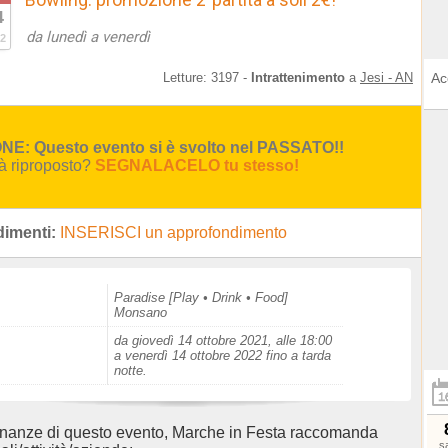
4
da lunedì a venerdì
2
Letture:
3197
-
Intrattenimento
a
Jesi - AN
Ac
E: Questo evento si è svolto nel PASSATO!!
rà riproposto?
SEGNALACELO tu stesso!
imenti:
INSERISCI un approfondimento
Paradise [Play • Drink • Food]
Monsano
da giovedì 14 ottobre 2021, alle 18:00
a venerdì 14 ottobre 2022 fino a tarda
notte.
inanze di questo evento, Marche in Festa raccomanda
s