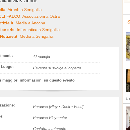
ali/attività/aziende:
ella
, Airbnb a Senigallia
ACLI FALCO
, Associazioni a Ostra
S
izie.it
, Media a Ancona
ice srls
, Informatica a Senigallia
Notizie.it
, Media a Senigallia
nimenti:
Si mangia
l Luogo:
L'evento si svolge al coperto
vi maggiori informazioni su questo evento
la 
zazione:
Paradise [Play • Drink • Food]
e:
Paradise Playcenter
Contatta il referente