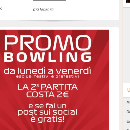
o:
0731605070
U
M
D
E