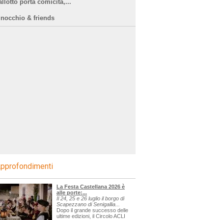
llotto porta comicità,...
inocchio & friends
pprofondimenti
La Festa Castellana 2026 è
alle porte:...
Il 24, 25 e 26 luglio il borgo di
Scapezzano di Senigallia...
Dopo il grande successo delle
ultime edizioni, il Circolo ACLI