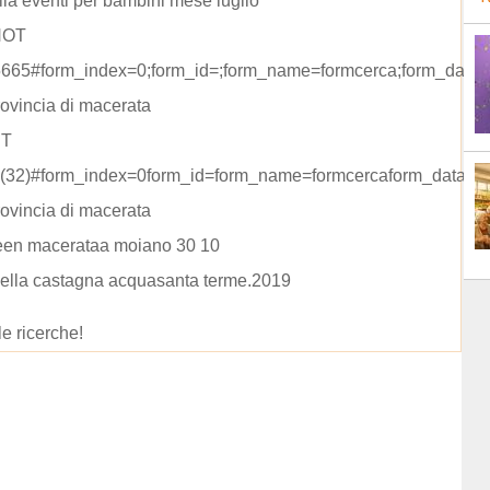
lia eventi per bambini mese luglio
NOT
665#form_index=0;form_id=;form_name=formcerca;form_data=
rovincia di macerata
CT
32)#form_index=0form_id=form_name=formcercaform_data=ri
rovincia di macerata
een macerataa moiano 30 10
della castagna acquasanta terme.2019
le ricerche!