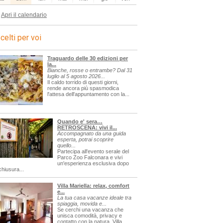
Apri il calendario
celti per voi
Traguardo delle 30 edizioni per
la...
Bianche, rosse o entrambe? Dal 31
luglio al 5 agosto 2026...
Il caldo torrido di questi giorni,
rende ancora più spasmodica
l'attesa dell'appuntamento con la...
Quando e' sera…
RETROSCENA: vivi il...
Accompagnato da una guida
esperta, potrai scoprire
quello...
Partecipa all'evento serale del
Parco Zoo Falconara e vivi
un'esperienza esclusiva dopo
chiusura...
Villa Mariella: relax, comfort
e...
La tua casa vacanze ideale tra
spiaggia, movida e...
Se cerchi una vacanza che
unisca comodità, privacy e
contatto con la natura, Villa