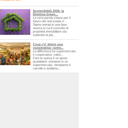
Sostenibilità 2026: la
Direttiva Green...
ricerca=sagre
La vera parola chiave per il
futuro del real estate e'...
Siamo entrati in una fase
storica in cui il concetto di
proprietà immobiliare sta
subendo la più...
Cosa c'e' dietro una
cerca=sagre
cooperativa: come...
La differenza tra supermercato
e cooperativa: valori,...
Fare la spesa è un gesto
quotidiano: entriamo in un
supermercato, riempiamo il
carrello e andiamo...