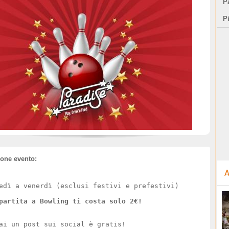
Pa
P
ione evento:
A
edì a venerdì (esclusi festivi e prefestivi)
partita a Bowling ti costa solo 2€!
ai un post sui social è gratis!