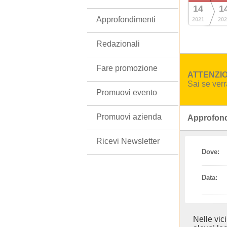
14
1
Approfondimenti
2021
202
Redazionali
Fare promozione
ATTENZION
Sai se ver
Promuovi evento
Promuovi azienda
Approfond
Ricevi Newsletter
Dove:
Data:
Nelle vic