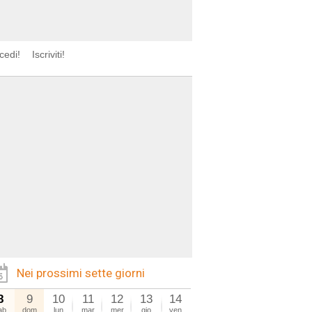
cedi!
Iscriviti!
Nei prossimi sette giorni
8
9
10
11
12
13
14
ab
dom
lun
mar
mer
gio
ven