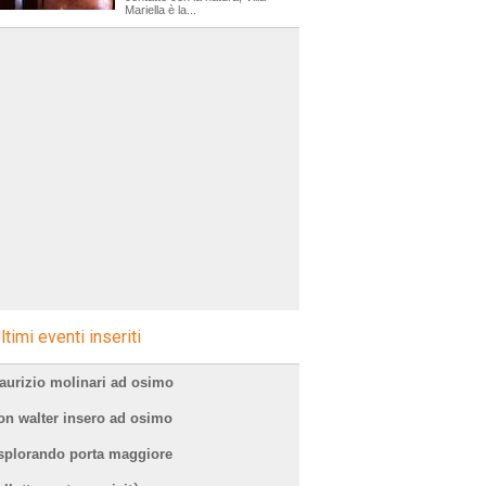
Mariella è la...
ltimi eventi inseriti
aurizio molinari ad osimo
on walter insero ad osimo
splorando porta maggiore