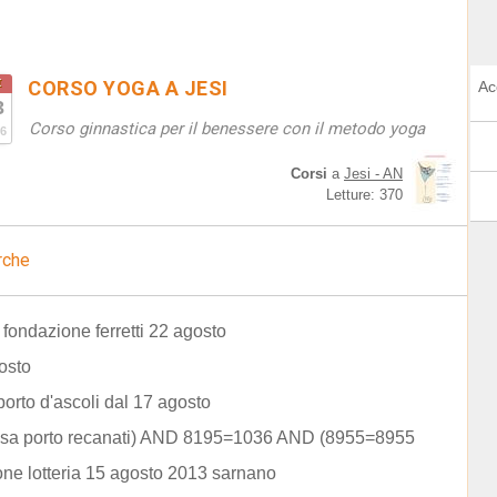
t
CORSO YOGA A JESI
Ac
3
Corso ginnastica per il benessere con il metodo yoga
6
Corsi
a
Jesi - AN
Letture: 370
rche
fondazione ferretti 22 agosto
osto
porto d'ascoli dal 17 agosto
rosa porto recanati) AND 8195=1036 AND (8955=8955
one lotteria 15 agosto 2013 sarnano