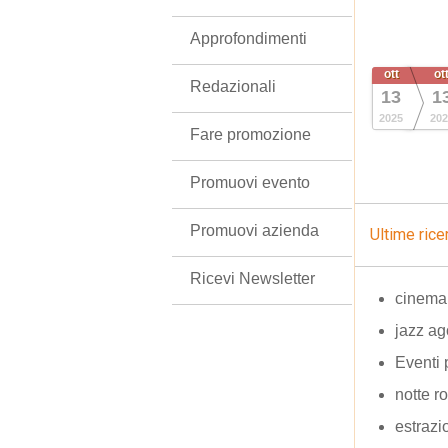
Approfondimenti
ott
ot
Redazionali
13
1
2025
202
Fare promozione
Promuovi evento
Promuovi azienda
Ultime rice
Ricevi Newsletter
cinema 
jazz ag
Eventi 
notte 
estrazi