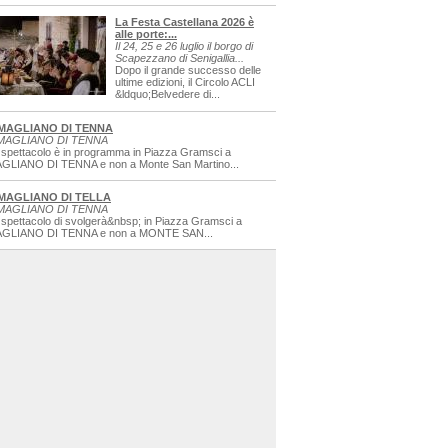
La Festa Castellana 2026 è
alle porte:...
Il 24, 25 e 26 luglio il borgo di
Scapezzano di Senigallia...
Dopo il grande successo delle
ultime edizioni, il Circolo ACLI
&ldquo;Belvedere di...
MAGLIANO DI TENNA
MAGLIANO DI TENNA
 spettacolo è in programma in Piazza Gramsci a
GLIANO DI TENNA e non a Monte San Martino...
MAGLIANO DI TELLA
MAGLIANO DI TENNA
 spettacolo di svolgerà&nbsp; in Piazza Gramsci a
GLIANO DI TENNA e non a MONTE SAN...