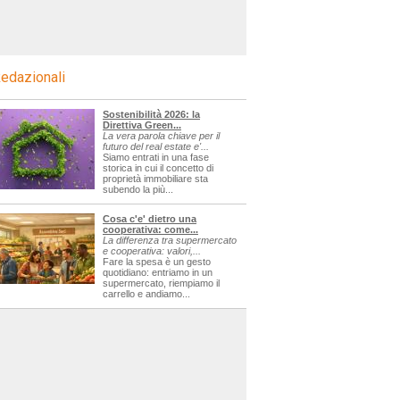
edazionali
Sostenibilità 2026: la
Direttiva Green...
La vera parola chiave per il
futuro del real estate e'...
Siamo entrati in una fase
storica in cui il concetto di
proprietà immobiliare sta
subendo la più...
Cosa c'e' dietro una
cooperativa: come...
La differenza tra supermercato
e cooperativa: valori,...
Fare la spesa è un gesto
quotidiano: entriamo in un
supermercato, riempiamo il
carrello e andiamo...