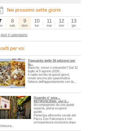
Nei prossimi sette giorni
7
8
9
10
11
12
13
en
sab
dom
lun
mar
mer
gio
Apri il calendario
celti per voi
Traguardo delle 30 edizioni per
la...
Bianche, rosse o entrambe? Dal 31
luglio al 5 agosto 2026...
Il caldo torrido di questi giorni,
rende ancora più spasmodica
l'attesa dell'appuntamento con la...
Quando e' sera…
RETROSCENA: vivi il...
Accompagnato da una guida
esperta, potrai scoprire
quello...
Partecipa all'evento serale del
Parco Zoo Falconara e vivi
un'esperienza esclusiva dopo
chiusura...