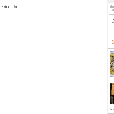
le ricerche!
v
S
la 