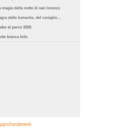
a magia della notte di san lorenzo
agra delle lumache, del coniglio...
iabe al parco 2026
otte bianca kids
pprofondimenti