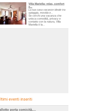
Villa Mariella: relax, comfort
e...
La tua casa vacanze ideale tra
spiaggia, movida e...
Se cerchi una vacanza che
unisca comodità, privacy e
contatto con la natura, Villa
Mariella è la...
ltimi eventi inseriti
llotto porta comicità,...