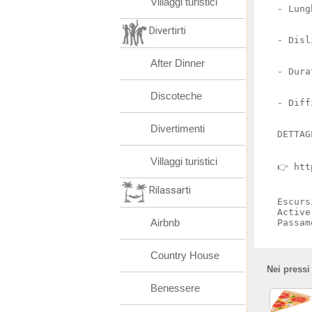
Villaggi turistici
- Lung
Divertirti
- Disl
After Dinner
- Dura
Discoteche
- Diff
Divertimenti
DETTAG
Villaggi turistici
👉 htt
Rilassarti
Escurs
Active
Airbnb
Passam
Country House
Nei pressi
Benessere