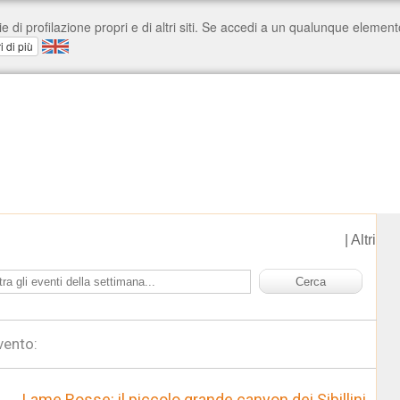
|
Altri
vento:
Lame Rosse: il piccolo grande canyon dei Sibillini