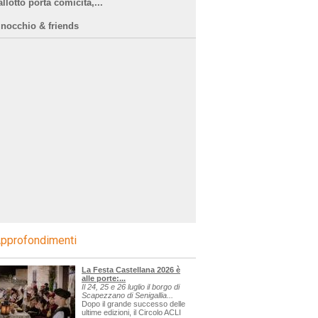
llotto porta comicità,...
inocchio & friends
pprofondimenti
La Festa Castellana 2026 è
alle porte:...
Il 24, 25 e 26 luglio il borgo di
Scapezzano di Senigallia...
Dopo il grande successo delle
ultime edizioni, il Circolo ACLI