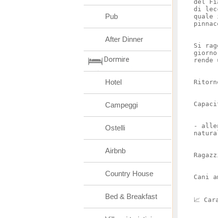
del Fi
di lec
Pub
quale 
pinnac
After Dinner
Si rag
giorno
Dormire
rende 
Hotel
Ritorn
Capaci
Campeggi
- alle
Ostelli
natura
Airbnb
Ragazz
Country House
Cani a
Bed & Breakfast
📈 Car