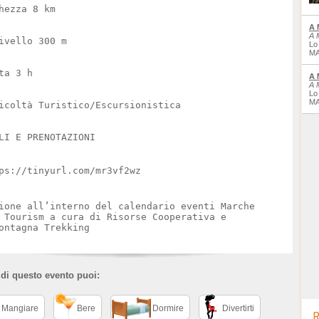
hezza 8 km
A 
A 
ivello 300 m
Lo
MA
ta 3 h
A 
A 
Lo
MA
icoltà Turistico/Escursionistica
LI E PRENOTAZIONI
ps://tinyurl.com/mr3vf2wz
ione all’interno del calendario eventi Marche
 Tourism a cura di Risorse Cooperativa e
ontagna Trekking
 di questo evento puoi:
Mangiare
Bere
Dormire
Divertirti
R