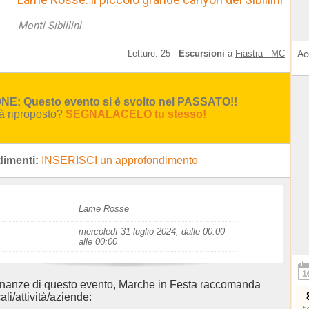
Monti Sibillini
Letture:
25
-
Escursioni
a
Fiastra - MC
Ac
E: Questo evento si è svolto nel PASSATO!!
rà riproposto?
SEGNALACELO tu stesso!
imenti:
INSERISCI un approfondimento
Lame Rosse
mercoledì 31 luglio 2024, dalle 00:00
alle 00:00
inanze di questo evento, Marche in Festa raccomanda
ali/attività/aziende:
s