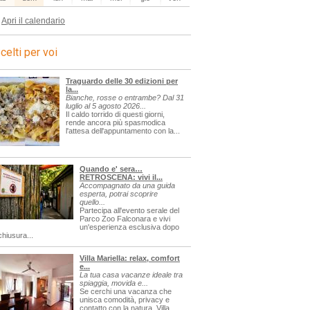
Apri il calendario
celti per voi
Traguardo delle 30 edizioni per
la...
Bianche, rosse o entrambe? Dal 31
luglio al 5 agosto 2026...
Il caldo torrido di questi giorni,
rende ancora più spasmodica
l'attesa dell'appuntamento con la...
Quando e' sera…
RETROSCENA: vivi il...
Accompagnato da una guida
esperta, potrai scoprire
quello...
Partecipa all'evento serale del
Parco Zoo Falconara e vivi
un'esperienza esclusiva dopo
chiusura...
Villa Mariella: relax, comfort
e...
La tua casa vacanze ideale tra
spiaggia, movida e...
Se cerchi una vacanza che
unisca comodità, privacy e
contatto con la natura, Villa