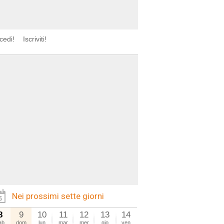
cedi!
Iscriviti!
Nei prossimi sette giorni
8
9
10
11
12
13
14
ab
dom
lun
mar
mer
gio
ven