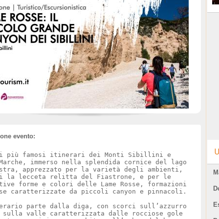
ione evento:
U
i più famosi itinerari dei Monti Sibillini e
Marche, immerso nella splendida cornice del lago
stra, apprezzato per la varietà degli ambienti,
M
i la lecceta relitta del Fiastrone, e per le
tive forme e colori delle Lame Rosse, formazioni
D
E
erario parte dalla diga, con scorci sull’azzurro
 sulla valle caratterizzata dalle rocciose gole