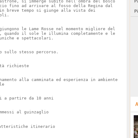
astrone, si immerge subito nell’ombra del bosco
Pa
cio fino ad arrivare al fosso della Regina dal
in breve tempo si giunge alla vista dei
P
oli.
giungono le Lame Rosse nel momento migliore del
, quando il sole le illumina completamente e le
uniche e spettacolari.
o sullo stesso percorso.
tà richieste
namento alla camminata ed esperienza in ambiente
le
i a partire da 10 anni
A
mmessi al guinzaglio
atteristiche itinerario