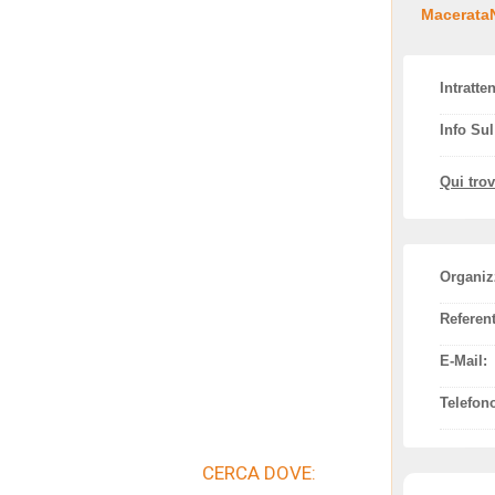
MacerataN
Intratte
Info Su
Qui tro
Organiz
Referent
E-Mail:
Telefon
CERCA DOVE: