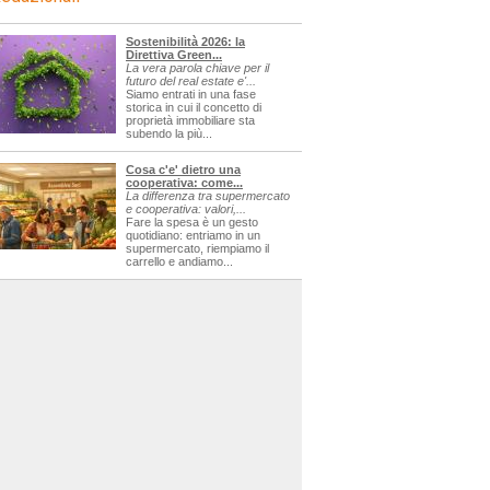
Sostenibilità 2026: la
Direttiva Green...
La vera parola chiave per il
futuro del real estate e'...
Siamo entrati in una fase
storica in cui il concetto di
proprietà immobiliare sta
subendo la più...
Cosa c'e' dietro una
cooperativa: come...
La differenza tra supermercato
e cooperativa: valori,...
Fare la spesa è un gesto
quotidiano: entriamo in un
supermercato, riempiamo il
carrello e andiamo...