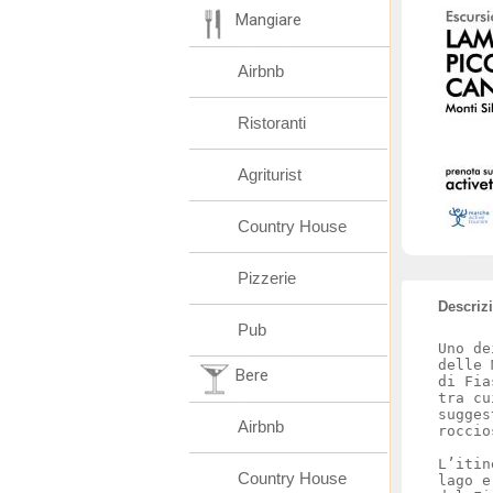
Mangiare
Airbnb
Ristoranti
Agriturist
Country House
Pizzerie
Descriz
Pub
Uno de
delle 
Bere
di Fia
tra cu
sugges
Airbnb
L’itin
Country House
lago e