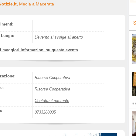
otizie.it
, Media a Macerata
S
nimenti:
l Luogo:
L'evento si svolge all'aperto
vi maggiori informazioni su questo evento
zazione:
Risorse Cooperativa
e:
Risorse Cooperativa
Contatta il referente
la 
o:
0733280035