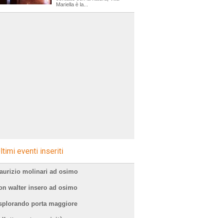
Mariella è la...
ltimi eventi inseriti
aurizio molinari ad osimo
on walter insero ad osimo
splorando porta maggiore