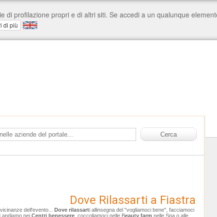
Dove Rilassarti a Fiastra
e vicinanze dell'evento...
Dove rilassart
i allinsegna del "vogliamoci bene", facciamoci
d andiamo nei
Centri benessere
, coccoliamoci nelle B
eauty farm
nelle Spa o alle