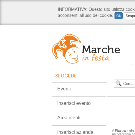
SFOGLIA:
Eventi
Inserisci evento
Area utenti
A
Fiastra
, nell
Inserisci azienda
un bel regalo e