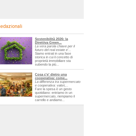
edazionali
Sostenibilità 2026: la
Direttiva Green...
La vera parola chiave per il
futuro del real estate e'...
Siamo entrati in una fase
storica in cui il concetto di
proprietà immobiliare sta
subendo la più...
Cosa c'e' dietro una
cooperativa: come...
La differenza tra supermercato
e cooperativa: valori,...
Fare la spesa è un gesto
quotidiano: entriamo in un
supermercato, riempiamo il
carrello e andiamo...