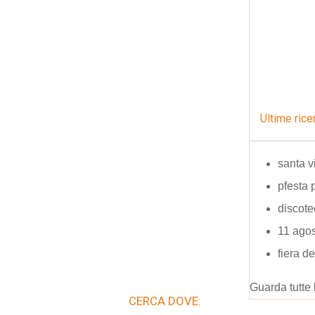
Ultime rice
santa v
pfesta 
discot
11 ago
fiera d
Guarda tutte 
CERCA DOVE: