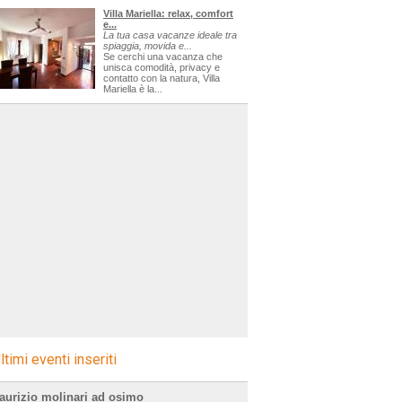
Villa Mariella: relax, comfort
e...
La tua casa vacanze ideale tra
spiaggia, movida e...
Se cerchi una vacanza che
unisca comodità, privacy e
contatto con la natura, Villa
Mariella è la...
ltimi eventi inseriti
aurizio molinari ad osimo