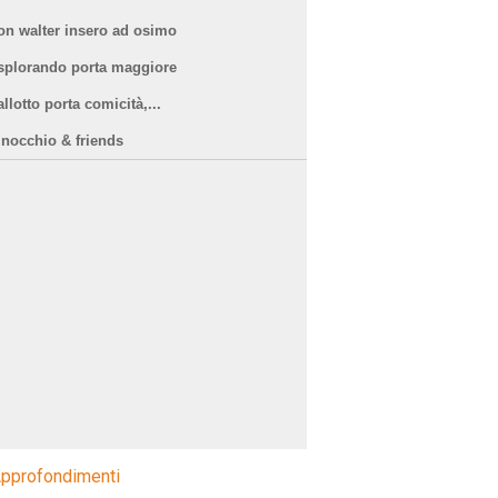
on walter insero ad osimo
splorando porta maggiore
llotto porta comicità,...
inocchio & friends
pprofondimenti