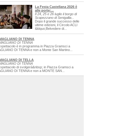
La Festa Castellana 2026 è
alle porte:...
Il 24, 25 e 26 luglio il borgo di
Scapezzano di Senigallia...
Dopo il grande successo delle
ultime edizioni, il Circolo ACLI
&ldquo;Belvedere di...
MAGLIANO DI TENNA
MAGLIANO DI TENNA
 spettacolo è in programma in Piazza Gramsci a
GLIANO DI TENNA e non a Monte San Martino...
MAGLIANO DI TELLA
MAGLIANO DI TENNA
 spettacolo di svolgerà&nbsp; in Piazza Gramsci a
GLIANO DI TENNA e non a MONTE SAN...