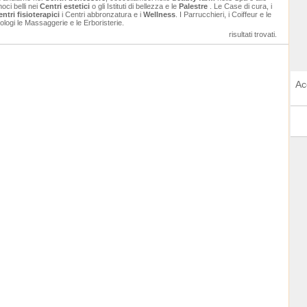
ci belli nei
Centri estetici
o gli Istituti di bellezza e le
Palestre
. Le Case di cura, i
ntri fisioterapici
i Centri abbronzatura e i
Wellness
. I Parrucchieri, i Coiffeur e le
ologi le Massaggerie e le Erboristerie.
risultati trovati.
Ac