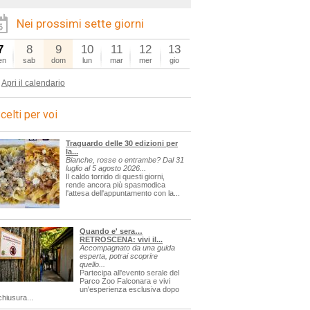
Nei prossimi sette giorni
7
8
9
10
11
12
13
en
sab
dom
lun
mar
mer
gio
Apri il calendario
celti per voi
Traguardo delle 30 edizioni per
la...
Bianche, rosse o entrambe? Dal 31
luglio al 5 agosto 2026...
Il caldo torrido di questi giorni,
rende ancora più spasmodica
l'attesa dell'appuntamento con la...
Quando e' sera…
RETROSCENA: vivi il...
Accompagnato da una guida
esperta, potrai scoprire
quello...
Partecipa all'evento serale del
Parco Zoo Falconara e vivi
un'esperienza esclusiva dopo
chiusura...