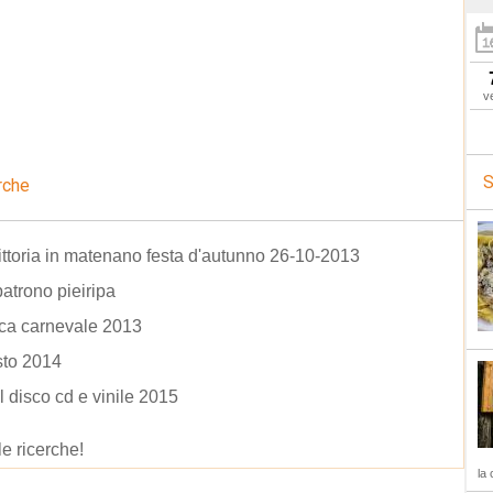
v
S
rche
ittoria in matenano festa d'autunno 26-10-2013
patrono pieiripa
eca carnevale 2013
sto 2014
el disco cd e vinile 2015
le ricerche!
la 