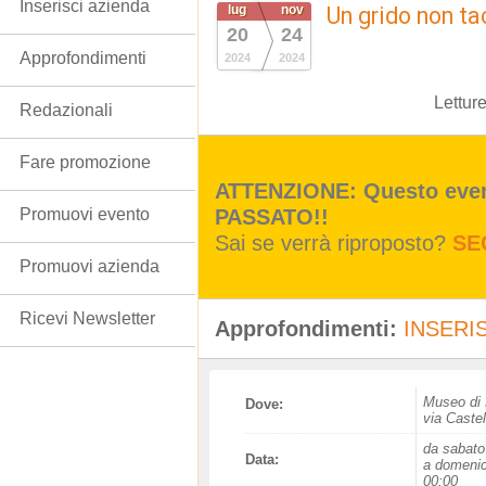
Inserisci azienda
lug
nov
Un grido non ta
20
24
Approfondimenti
2024
2024
Lettur
Redazionali
Fare promozione
ATTENZIONE: Questo event
PASSATO!!
Promuovi evento
Sai se verrà riproposto?
SE
Promuovi azienda
Ricevi Newsletter
Approfondimenti:
INSERIS
Museo di 
Dove:
via Castel
da sabato 
Data:
a domenic
00:00