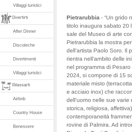
Villaggi turistici
Pietrarubbia
- “Un grido 
Divertirti
titolo inaugura sabato 20 l
After Dinner
sale del Museo di arte c
Pietrarubbia la mostra per
Discoteche
dell’artista Paolo Soro. Il
rientra nell’ambito delle 
Divertimenti
nel programma di Pesaro C
Villaggi turistici
2024, si compone di 15 sc
materiale misto (terracott
Rilassarti
e acciaio inox) che racco
Airbnb
dell’uomo nelle sue varie 
storica, religiosa, affettiv
Country House
contemporaneità framment
rovine di Palmira. Ad intro
Benessere