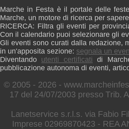
Marche in Festa è il portale delle fest
Marche, un motore di ricerca per saper
RICERCA: Filtra gli eventi per provinci
Con il calendario puoi selezionare gli ev
Gli eventi sono curati dalla redazione, m
in un'apposita sezione:
segnala un even
Diventando
utenti certificati
di Marche 
pubblicazione autonoma di eventi, artic
© 2005 - 2026 - www.marcheinfest
17 del 24/07/2003 presso Trib. 
Lanetservice s.r.l.s. via Fabio Fi
Imprese 02969870423 - REA A