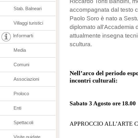
Riccardo Tonti Bandini, m
Stab. Balneari
accompagnata dal testo cri
Paolo Soro
è nato a Sestu
Villaggi turistici
diplomato all’Accademia di
attualmente insegna tecnic
Informarti
scultura.
Media
Comuni
Nell’arco del periodo espo
Associazioni
incontri culturali:
Proloco
Sabato 3 Agosto ore 18.00
Enti
Spettacoli
APPROCCIO ALL’ARTE
Visite guidate