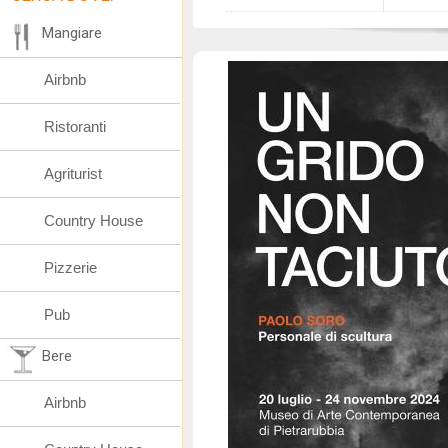
Mangiare
Airbnb
Ristoranti
Agriturist
Country House
Pizzerie
Pub
Bere
Airbnb