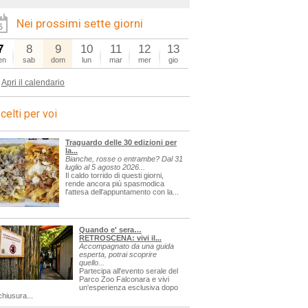
Nei prossimi sette giorni
7
8
9
10
11
12
13
en
sab
dom
lun
mar
mer
gio
Apri il calendario
celti per voi
Traguardo delle 30 edizioni per
la...
Bianche, rosse o entrambe? Dal 31
luglio al 5 agosto 2026...
Il caldo torrido di questi giorni,
rende ancora più spasmodica
l'attesa dell'appuntamento con la...
Quando e' sera…
RETROSCENA: vivi il...
Accompagnato da una guida
esperta, potrai scoprire
quello...
Partecipa all'evento serale del
Parco Zoo Falconara e vivi
un'esperienza esclusiva dopo
chiusura...