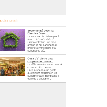
edazionali
Sostenibilità 2026: la
Direttiva Green...
La vera parola chiave per il
futuro del real estate e'...
Siamo entrati in una fase
storica in cui il concetto di
proprietà immobiliare sta
subendo la più...
Cosa c'e' dietro una
cooperativa: come...
La differenza tra supermercato
e cooperativa: valori,...
Fare la spesa è un gesto
quotidiano: entriamo in un
supermercato, riempiamo il
carrello e andiamo...