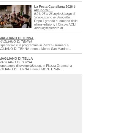
La Festa Castellana 2026 è
alle porte:...
Il 24, 25 e 26 luglio il borgo di
Scapezzano di Senigallia...
Dopo il grande successo delle
ultime edizioni, il Circolo ACLI
&ldquo;Belvedere di...
MAGLIANO DI TENNA
MAGLIANO DI TENNA
 spettacolo è in programma in Piazza Gramsci a
GLIANO DI TENNA e non a Monte San Martino...
MAGLIANO DI TELLA
MAGLIANO DI TENNA
 spettacolo di svolgerà&nbsp; in Piazza Gramsci a
GLIANO DI TENNA e non a MONTE SAN...