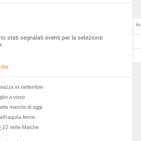
Ac
o stati segnalati eventi per la selezione
e.
rche
piazza xx settembre
glio a visso
elle marche di oggi
ell\'aquila fermo
tï¿1⁄2 nelle Marche