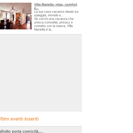
Villa Mariella: relax, comfort
e...
La tua casa vacanze ideale tra
spiaggia, movida e...
Se cerchi una vacanza che
unisca comodità, privacy e
contatto con la natura, Villa
Mariella è la...
ltimi eventi inseriti
llotto porta comicità,...