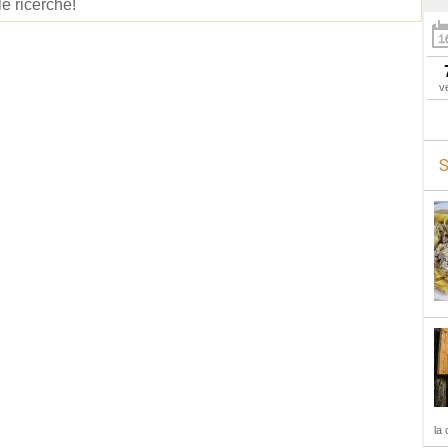
le ricerche!
v
S
la 