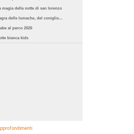
a magia della notte di san lorenzo
agra delle lumache, del coniglio...
iabe al parco 2026
otte bianca kids
pprofondimenti