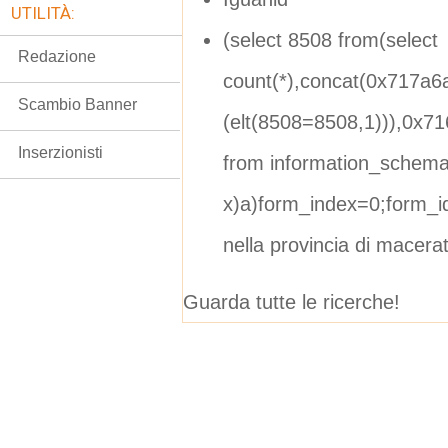
UTILITÀ:
(select 8508 from(select
Redazione
count(*),concat(0x717a6
Scambio Banner
(elt(8508=8508,1))),0x71
Inserzionisti
from information_schema
x)a)form_index=0;form_
nella provincia di macera
Guarda tutte le ricerche!