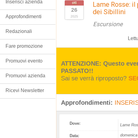
Inserisci azienda
ott
Lame Rosse: il
26
dei Sibillini
Approfondimenti
2025
Escursione
Redazionali
Lett
Fare promozione
Promuovi evento
ATTENZIONE: Questo event
PASSATO!!
Promuovi azienda
Sai se verrà riproposto?
SE
Ricevi Newsletter
Approfondimenti:
INSERIS
Dove:
Lame Ro
domenica 
Data: