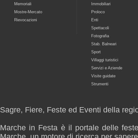
Memoriali
Immobiliari
Mostre-Mercato
Proloco
Rievocazioni
Enti
Spettacoli
Fotografia
Stab. Balneari
Sport
Villaggi turistici
Servizi e Aziende
Visite guidate
Strumenti
Sagre, Fiere, Feste ed Eventi della reg
Marche in Festa è il portale delle fest
Marche, un motore di ricerca per saper