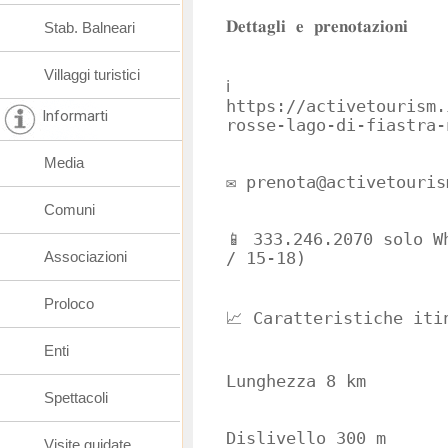
𝐃𝐞𝐭𝐭𝐚𝐠𝐥𝐢 𝐞 𝐩𝐫𝐞𝐧𝐨𝐭𝐚𝐳𝐢𝐨𝐧𝐢
Stab. Balneari
Villaggi turistici
ℹ️
https://activetourism.
Informarti
rosse-lago-di-fiastra-
Media
✉️ prenota@activetouris
Comuni
📱 333.246.2070 solo W
Associazioni
/ 15-18)
Proloco
📈 Caratteristiche iti
Enti
Lunghezza 8 km
Spettacoli
Dislivello 300 m
Visite guidate