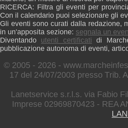
RICERCA: Filtra gli eventi per provinci
Con il calendario puoi selezionare gli ev
Gli eventi sono curati dalla redazione, m
in un'apposita sezione:
segnala un even
Diventando
utenti certificati
di Marche 
pubblicazione autonoma di eventi, artic
© 2005 - 2026 - www.marcheinfest
17 del 24/07/2003 presso Trib. 
Lanetservice s.r.l.s. via Fabio Fi
Imprese 02969870423 - REA A
LAN