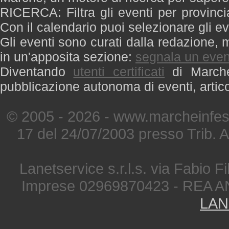
RICERCA: Filtra gli eventi per provinci
Con il calendario puoi selezionare gli ev
Gli eventi sono curati dalla redazione, m
in un'apposita sezione:
segnala un even
Diventando
utenti certificati
di Marche 
pubblicazione autonoma di eventi, artic
© 2005 - 2026 - www.marcheinfest
17 del 24/07/2003 presso Trib. 
Lanetservice s.r.l.s. via Fabio Fi
Imprese 02969870423 - REA A
LAN