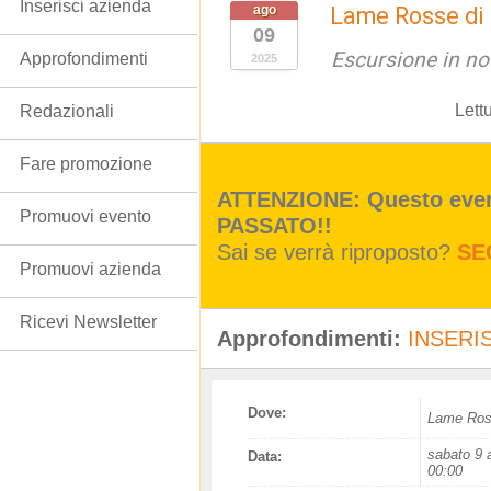
Inserisci azienda
ago
Lame Rosse di s
09
Escursione in no
Approfondimenti
2025
Lett
Redazionali
Fare promozione
ATTENZIONE: Questo event
Promuovi evento
PASSATO!!
Sai se verrà riproposto?
SE
Promuovi azienda
Ricevi Newsletter
Approfondimenti:
INSERIS
Dove:
Lame Ro
sabato 9 a
Data:
00:00