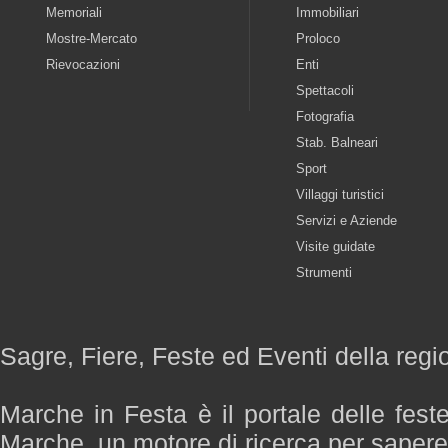
Memoriali
Immobiliari
Mostre-Mercato
Proloco
Rievocazioni
Enti
Spettacoli
Fotografia
Stab. Balneari
Sport
Villaggi turistici
Servizi e Aziende
Visite guidate
Strumenti
Sagre, Fiere, Feste ed Eventi della reg
Marche in Festa è il portale delle fest
Marche, un motore di ricerca per saper