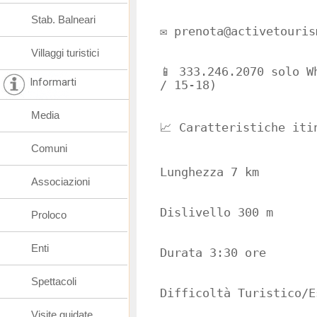
Stab. Balneari
✉️ prenota@activetouris
Villaggi turistici
📱 333.246.2070 solo W
Informarti
/ 15-18)
Media
📈 Caratteristiche iti
Comuni
Lunghezza 7 km
Associazioni
Dislivello 300 m
Proloco
Enti
Durata 3:30 ore
Spettacoli
Difficoltà Turistico/E
Visite guidate