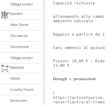
Capacità richieste
Villaggi turistici
Divertirti
allenamento alla cammi
ambiente naturale
After Dinner
Ragazzi a partire da 1
Discoteche
Divertimenti
Cani ammessi al guinza
Villaggi turistici
Prezzo: 18,00 € - Rido
12,00 €
Rilassarti
Airbnb
𝐃𝐞𝐭𝐭𝐚𝐠𝐥𝐢 𝐞 𝐩𝐫𝐞𝐧𝐨𝐭𝐚𝐳𝐢𝐨𝐧𝐢
Country House
ℹ️
https://activetourism.
Benessere
rosse-fiastra-al-tramo