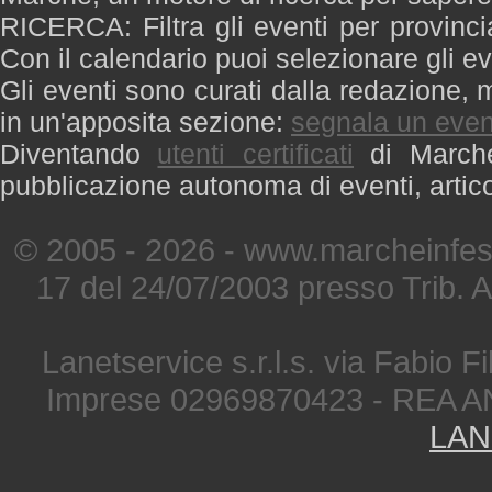
RICERCA: Filtra gli eventi per provinci
Con il calendario puoi selezionare gli ev
Gli eventi sono curati dalla redazione, m
in un'apposita sezione:
segnala un even
Diventando
utenti certificati
di Marche 
pubblicazione autonoma di eventi, artic
© 2005 - 2026 - www.marcheinfest
17 del 24/07/2003 presso Trib. 
Lanetservice s.r.l.s. via Fabio Fi
Imprese 02969870423 - REA A
LAN