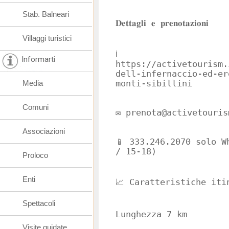
Stab. Balneari
𝐃𝐞𝐭𝐭𝐚𝐠𝐥𝐢 𝐞 𝐩𝐫𝐞𝐧𝐨𝐭𝐚𝐳𝐢𝐨𝐧𝐢
Villaggi turistici
ℹ️
Informarti
https://activetourism.
dell-infernaccio-ed-er
Media
monti-sibillini
Comuni
✉️ prenota@activetouris
Associazioni
📱 333.246.2070 solo W
/ 15-18)
Proloco
Enti
📈 Caratteristiche iti
Spettacoli
Lunghezza 7 km
Visite guidate