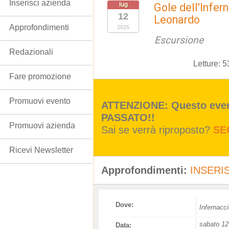
Inserisci azienda
lug
Gole dell'Infer
12
Leonardo
Approfondimenti
2025
Escursione
Redazionali
Letture:
5
Fare promozione
Promuovi evento
ATTENZIONE: Questo event
PASSATO!!
Promuovi azienda
Sai se verrà riproposto?
SE
Ricevi Newsletter
Approfondimenti:
INSERIS
Dove:
Infernacc
sabato 12 
Data: