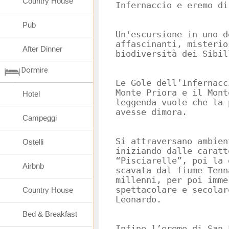
Country House
Infernaccio e eremo di
Pub
Un'escursione in uno d
affascinanti, misterio
After Dinner
biodiversità dei Sibil
Dormire
Le Gole dell’Infernacc
Monte Priora e il Mont
Hotel
leggenda vuole che la 
avesse dimora.
Campeggi
Si attraversano ambien
Ostelli
iniziando dalle caratt
“Pisciarelle”, poi la 
Airbnb
scavata dal fiume Tenn
millenni, per poi imme
spettacolare e secolar
Country House
Leonardo.
Bed & Breakfast
Infine l’eremo di San 