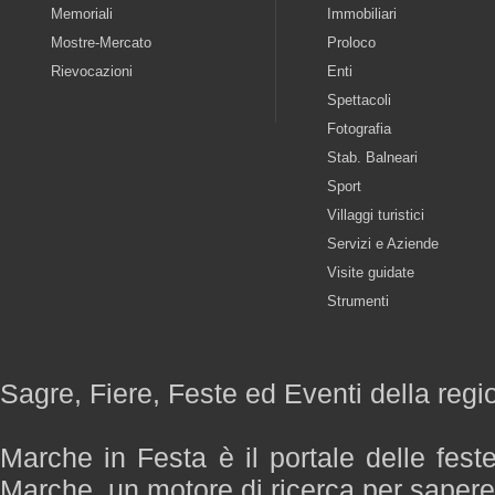
Memoriali
Immobiliari
Mostre-Mercato
Proloco
Rievocazioni
Enti
Spettacoli
Fotografia
Stab. Balneari
Sport
Villaggi turistici
Servizi e Aziende
Visite guidate
Strumenti
Sagre, Fiere, Feste ed Eventi della reg
Marche in Festa è il portale delle fest
Marche, un motore di ricerca per saper