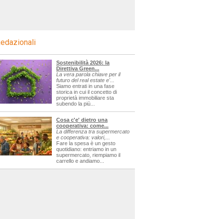
edazionali
Sostenibilità 2026: la
Direttiva Green...
La vera parola chiave per il
futuro del real estate e'...
Siamo entrati in una fase
storica in cui il concetto di
proprietà immobiliare sta
subendo la più...
Cosa c'e' dietro una
cooperativa: come...
La differenza tra supermercato
e cooperativa: valori,...
Fare la spesa è un gesto
quotidiano: entriamo in un
supermercato, riempiamo il
carrello e andiamo...