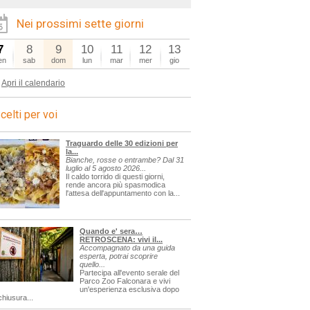
Nei prossimi sette giorni
7
8
9
10
11
12
13
en
sab
dom
lun
mar
mer
gio
Apri il calendario
celti per voi
Traguardo delle 30 edizioni per
la...
Bianche, rosse o entrambe? Dal 31
luglio al 5 agosto 2026...
Il caldo torrido di questi giorni,
rende ancora più spasmodica
l'attesa dell'appuntamento con la...
Quando e' sera…
RETROSCENA: vivi il...
Accompagnato da una guida
esperta, potrai scoprire
quello...
Partecipa all'evento serale del
Parco Zoo Falconara e vivi
un'esperienza esclusiva dopo
chiusura...