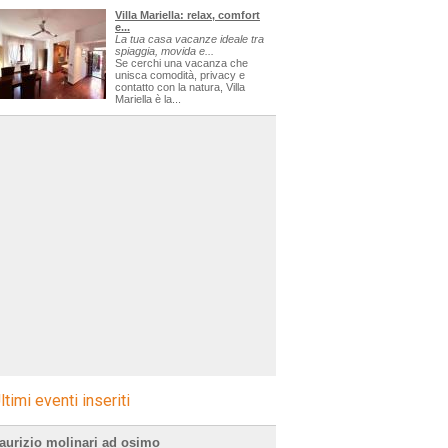
Villa Mariella: relax, comfort
e...
La tua casa vacanze ideale tra
spiaggia, movida e...
Se cerchi una vacanza che
unisca comodità, privacy e
contatto con la natura, Villa
Mariella è la...
ltimi eventi inseriti
aurizio molinari ad osimo