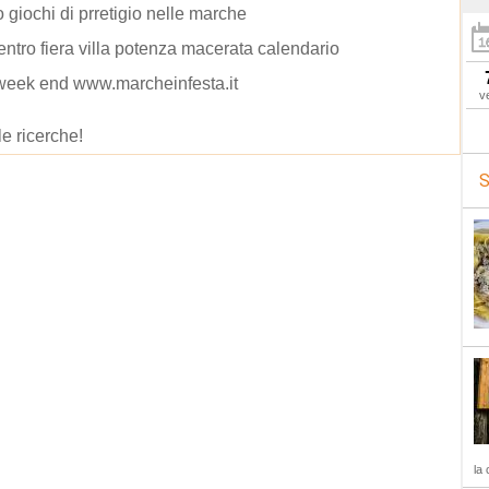
 giochi di prretigio nelle marche
ntro fiera villa potenza macerata calendario
week end www.marcheinfesta.it
v
le ricerche!
S
la 