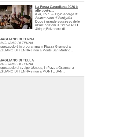
La Festa Castellana 2026 è
alle porte:...
Il 24, 25 e 26 luglio il borgo di
Scapezzano di Senigallia...
Dopo il grande successo delle
ultime edizioni, il Circolo ACLI
&ldquo;Belvedere di...
MAGLIANO DI TENNA
MAGLIANO DI TENNA
 spettacolo è in programma in Piazza Gramsci a
GLIANO DI TENNA e non a Monte San Martino...
MAGLIANO DI TELLA
MAGLIANO DI TENNA
 spettacolo di svolgerà&nbsp; in Piazza Gramsci a
GLIANO DI TENNA e non a MONTE SAN...