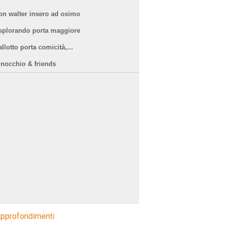
on walter insero ad osimo
splorando porta maggiore
llotto porta comicità,...
inocchio & friends
pprofondimenti