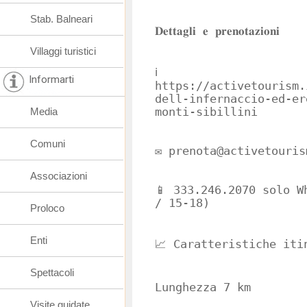
Stab. Balneari
𝐃𝐞𝐭𝐭𝐚𝐠𝐥𝐢 𝐞 𝐩𝐫𝐞𝐧𝐨𝐭𝐚𝐳𝐢𝐨𝐧𝐢
Villaggi turistici
ℹ️
Informarti
https://activetourism.
dell-infernaccio-ed-er
Media
monti-sibillini
Comuni
✉️ prenota@activetouris
Associazioni
📱 333.246.2070 solo W
/ 15-18)
Proloco
Enti
📈 Caratteristiche iti
Spettacoli
Lunghezza 7 km
Visite guidate