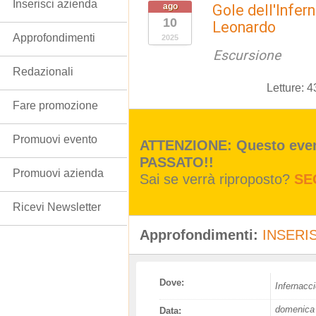
Inserisci azienda
ago
Gole dell'Infer
10
Leonardo
Approfondimenti
2025
Escursione
Redazionali
Letture:
4
Fare promozione
Promuovi evento
ATTENZIONE: Questo event
PASSATO!!
Promuovi azienda
Sai se verrà riproposto?
SE
Ricevi Newsletter
Approfondimenti:
INSERIS
Dove:
Infernacc
domenica 
Data: