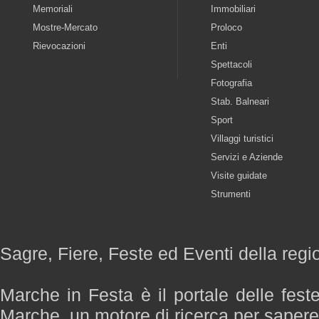
Memoriali
Immobiliari
Mostre-Mercato
Proloco
Rievocazioni
Enti
Spettacoli
Fotografia
Stab. Balneari
Sport
Villaggi turistici
Servizi e Aziende
Visite guidate
Strumenti
Sagre, Fiere, Feste ed Eventi della reg
Marche in Festa è il portale delle fest
Marche, un motore di ricerca per saper