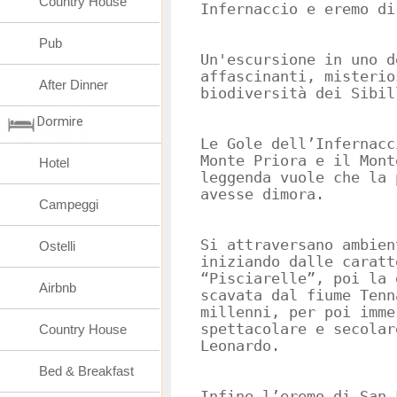
Country House
Infernaccio e eremo di
Pub
Un'escursione in uno d
affascinanti, misterio
After Dinner
biodiversità dei Sibil
Dormire
Le Gole dell’Infernacc
Monte Priora e il Mont
Hotel
leggenda vuole che la 
avesse dimora.
Campeggi
Si attraversano ambien
Ostelli
iniziando dalle caratt
“Pisciarelle”, poi la 
Airbnb
scavata dal fiume Tenn
millenni, per poi imme
spettacolare e secolar
Country House
Leonardo.
Bed & Breakfast
Infine l’eremo di San 