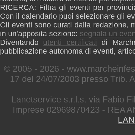
RICERCA: Filtra gli eventi per provinci
Con il calendario puoi selezionare gli ev
Gli eventi sono curati dalla redazione, m
in un'apposita sezione:
segnala un even
Diventando
utenti certificati
di Marche 
pubblicazione autonoma di eventi, artic
© 2005 - 2026 - www.marcheinfest
17 del 24/07/2003 presso Trib. 
Lanetservice s.r.l.s. via Fabio Fi
Imprese 02969870423 - REA A
LAN