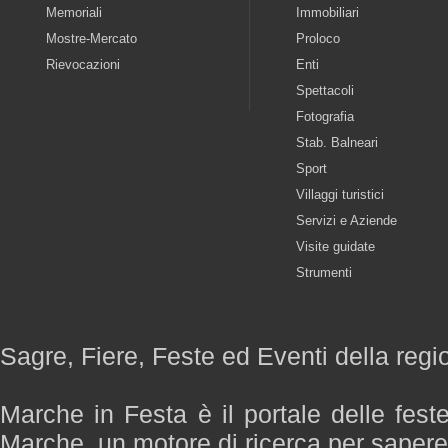
Memoriali
Immobiliari
Mostre-Mercato
Proloco
Rievocazioni
Enti
Spettacoli
Fotografia
Stab. Balneari
Sport
Villaggi turistici
Servizi e Aziende
Visite guidate
Strumenti
Sagre, Fiere, Feste ed Eventi della reg
Marche in Festa è il portale delle fest
Marche, un motore di ricerca per saper