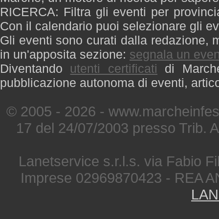
RICERCA: Filtra gli eventi per provinci
Con il calendario puoi selezionare gli ev
Gli eventi sono curati dalla redazione, m
in un'apposita sezione:
segnala un even
Diventando
utenti certificati
di Marche 
pubblicazione autonoma di eventi, artic
© 2005 - 2026 - www.marcheinfest
17 del 24/07/2003 presso Trib. 
Lanetservice s.r.l.s. via Fabio Fi
Imprese 02969870423 - REA A
LAN