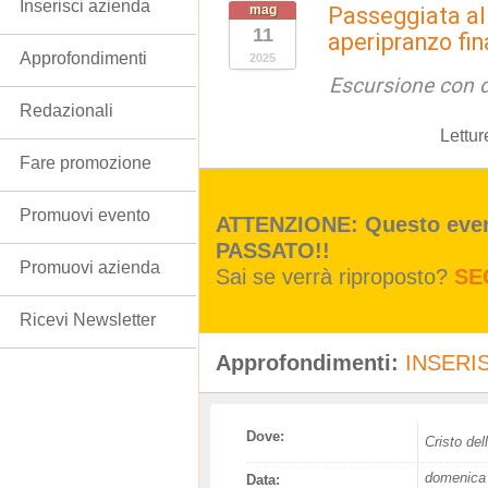
Inserisci azienda
mag
Passeggiata al
11
aperipranzo fin
Approfondimenti
2025
Escursione con d
Redazionali
Lettur
Fare promozione
Promuovi evento
ATTENZIONE: Questo event
PASSATO!!
Promuovi azienda
Sai se verrà riproposto?
SE
Ricevi Newsletter
Approfondimenti:
INSERIS
Dove:
Cristo de
domenica 
Data: