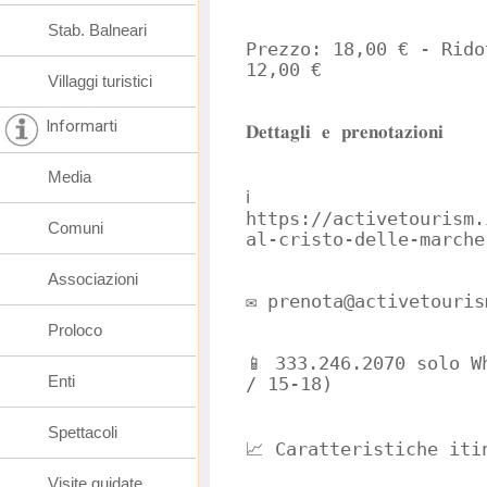
Stab. Balneari
Prezzo: 18,00 € - Rido
12,00 €
Villaggi turistici
Informarti
𝐃𝐞𝐭𝐭𝐚𝐠𝐥𝐢 𝐞 𝐩𝐫𝐞𝐧𝐨𝐭𝐚𝐳𝐢𝐨𝐧𝐢
Media
ℹ️
https://activetourism.
Comuni
al-cristo-delle-marche
Associazioni
✉️ prenota@activetouris
Proloco
📱 333.246.2070 solo W
Enti
/ 15-18)
Spettacoli
📈 Caratteristiche iti
Visite guidate