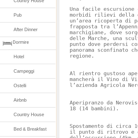
Country House
Una facile escursione 
morbidi rilievi della 
Pub
un’area ricoperta di p
frapposta tra l’Appenn
After Dinner
marchigiane, dove sorg
delle Marche, una scul
Dormire
punto dove perdersi co
panorama sconfinato ch
regione.
Hotel
Campeggi
Al rientro gustoso ape
mancherà il Vino di Vi
l’azienda Agricola Ner
Ostelli
Airbnb
Aperipranzo da Nerovis
18 (14 bambini).
Country House
Spostamento di circa 1
Bed & Breakfast
il punto di ritrovo e 
dell’escursione (4km, 