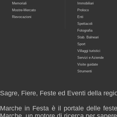
Memoriali
Immobiliari
Mostre-Mercato
Proloco
Rievocazioni
Enti
Spettacoli
Fotografia
Stab. Balneari
Sport
Villaggi turistici
Servizi e Aziende
Visite guidate
Strumenti
Sagre, Fiere, Feste ed Eventi della reg
Marche in Festa è il portale delle fest
Marche, un motore di ricerca per saper