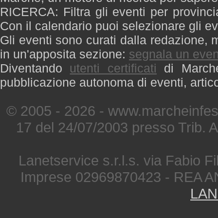
RICERCA: Filtra gli eventi per provinci
Con il calendario puoi selezionare gli ev
Gli eventi sono curati dalla redazione, m
in un'apposita sezione:
segnala un even
Diventando
utenti certificati
di Marche 
pubblicazione autonoma di eventi, artic
© 2005 - 2026 - www.marcheinfest
17 del 24/07/2003 presso Trib. 
Lanetservice s.r.l.s. via Fabio Fi
Imprese 02969870423 - REA A
LAN