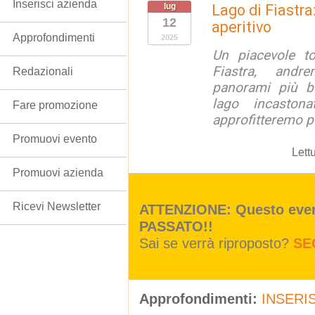
Inserisci azienda
lug
Lago di Fiastra
12
aperitivo
Approfondimenti
2025
Un piacevole t
Fiastra, andr
Redazionali
panorami più be
lago incaston
Fare promozione
approfitteremo pe
Promuovi evento
Lett
Promuovi azienda
Ricevi Newsletter
ATTENZIONE: Questo event
PASSATO!!
Sai se verrà riproposto?
SE
Approfondimenti:
INSERIS