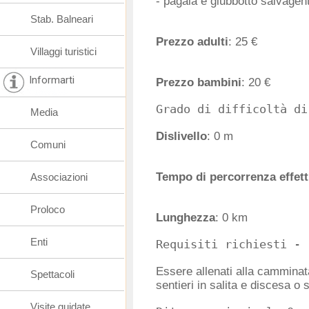
- pagaia e giubbotto salvagen
Stab. Balneari
Prezzo adulti
: 25 €
Villaggi turistici
Informarti
Prezzo bambini
: 20 €
Media
Dislivello
: 0 m
Comuni
Tempo di percorrenza effett
Associazioni
Proloco
Lunghezza
: 0 km
Enti
Essere allenati alla camminat
Spettacoli
sentieri in salita e discesa o 
Visite guidate