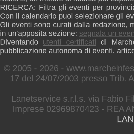
RICERCA: Filtra gli eventi per provinci
Con il calendario puoi selezionare gli ev
Gli eventi sono curati dalla redazione, m
in un'apposita sezione:
segnala un even
Diventando
utenti certificati
di Marche 
pubblicazione autonoma di eventi, artic
© 2005 - 2026 - www.marcheinfest
17 del 24/07/2003 presso Trib. 
Lanetservice s.r.l.s. via Fabio Fi
Imprese 02969870423 - REA A
LAN