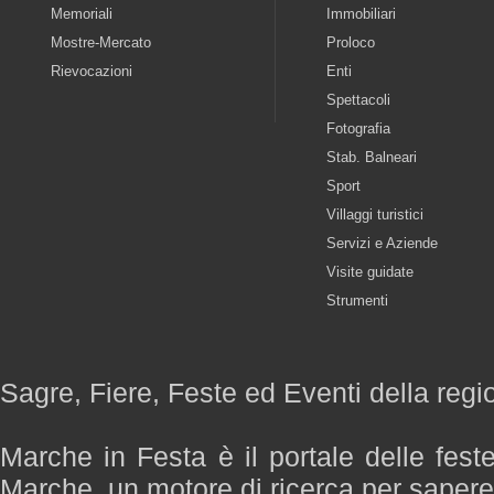
Memoriali
Immobiliari
Mostre-Mercato
Proloco
Rievocazioni
Enti
Spettacoli
Fotografia
Stab. Balneari
Sport
Villaggi turistici
Servizi e Aziende
Visite guidate
Strumenti
Sagre, Fiere, Feste ed Eventi della reg
Marche in Festa è il portale delle fest
Marche, un motore di ricerca per saper