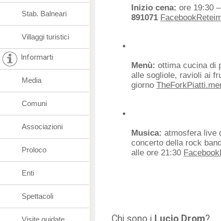
Inizio cena:
ore 19:30 – 
Stab. Balneari
891071
Facebook
Retei
Villaggi turistici
Informarti
Menù:
ottima cucina di p
alle sogliole, ravioli ai f
Media
giorno
TheFork
Piatti.me
Comuni
Associazioni
Musica:
atmosfera live 
concerto della rock ba
Proloco
alle ore 21:30
Facebook
Enti
Spettacoli
Chi sono i
Lucio Drom
?
Visite guidate