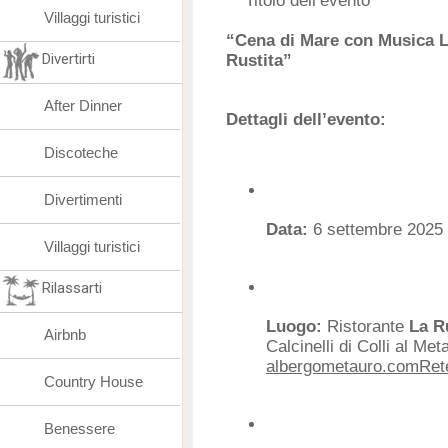
** Titolo dell’evento**
Villaggi turistici
“Cena di Mare con Musica L
Divertirti
Rustita”
After Dinner
Dettagli dell’evento:
Discoteche
Divertimenti
Data:
6 settembre 2025
Villaggi turistici
Rilassarti
Luogo:
Ristorante
La R
Airbnb
Calcinelli di Colli al Me
albergometauro.com
Ret
Country House
Benessere