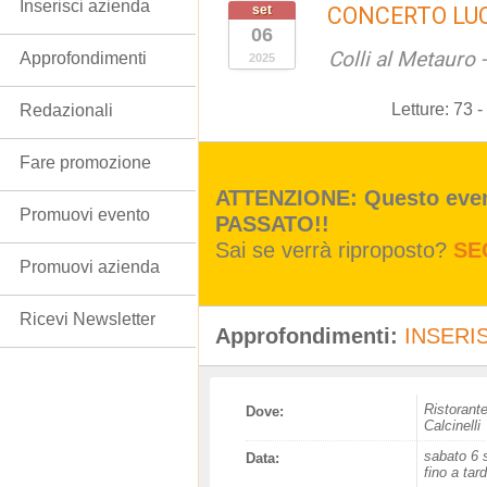
Inserisci azienda
set
CONCERTO LU
06
Colli al Metauro -
Approfondimenti
2025
Letture:
73
-
Redazionali
Fare promozione
ATTENZIONE: Questo event
Promuovi evento
PASSATO!!
Sai se verrà riproposto?
SE
Promuovi azienda
Ricevi Newsletter
Approfondimenti:
INSERIS
Ristorante
Dove:
Calcinelli
sabato 6 
Data:
fino a tar