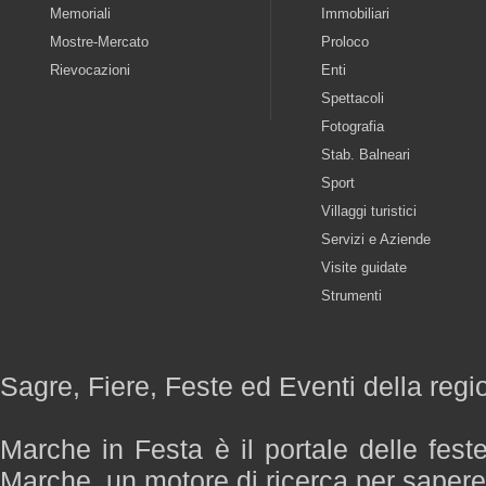
Memoriali
Immobiliari
Mostre-Mercato
Proloco
Rievocazioni
Enti
Spettacoli
Fotografia
Stab. Balneari
Sport
Villaggi turistici
Servizi e Aziende
Visite guidate
Strumenti
Sagre, Fiere, Feste ed Eventi della reg
Marche in Festa è il portale delle fest
Marche, un motore di ricerca per saper