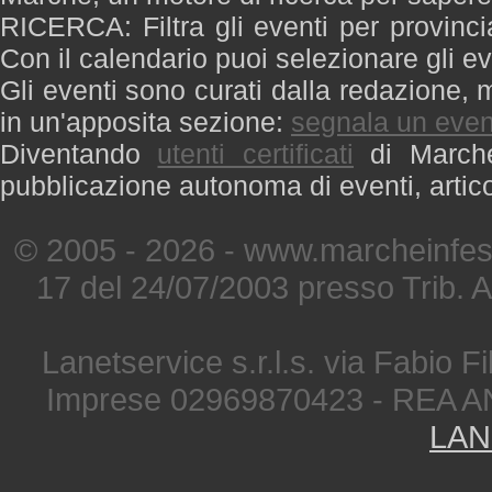
RICERCA: Filtra gli eventi per provinci
Con il calendario puoi selezionare gli ev
Gli eventi sono curati dalla redazione, m
in un'apposita sezione:
segnala un even
Diventando
utenti certificati
di Marche 
pubblicazione autonoma di eventi, artic
© 2005 - 2026 - www.marcheinfest
17 del 24/07/2003 presso Trib. 
Lanetservice s.r.l.s. via Fabio Fi
Imprese 02969870423 - REA A
LAN