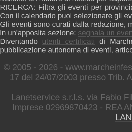
RICERCA: Filtra gli eventi per provinci
Con il calendario puoi selezionare gli ev
Gli eventi sono curati dalla redazione, m
in un'apposita sezione:
segnala un even
Diventando
utenti certificati
di Marche 
pubblicazione autonoma di eventi, artic
© 2005 - 2026 - www.marcheinfest
17 del 24/07/2003 presso Trib. 
Lanetservice s.r.l.s. via Fabio Fi
Imprese 02969870423 - REA A
LAN