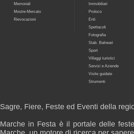
Memoriali
Immobiliari
Mostre-Mercato
Proloco
Rievocazioni
Enti
Spettacoli
Fotografia
Stab. Balneari
Sport
Villaggi turistici
Servizi e Aziende
Visite guidate
Strumenti
Sagre, Fiere, Feste ed Eventi della reg
Marche in Festa è il portale delle fest
Marche, un motore di ricerca per saper