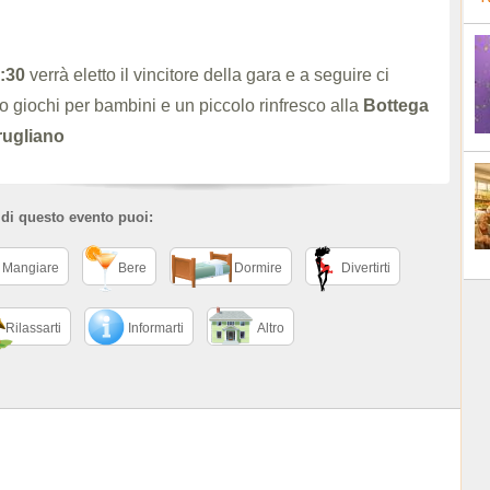
:30
verrà eletto il vincitore della gara e a seguire ci
 giochi per bambini e un piccolo rinfresco alla
Bottega
rugliano
 di questo evento puoi:
Mangiare
Bere
Dormire
Divertirti
Rilassarti
Informarti
Altro