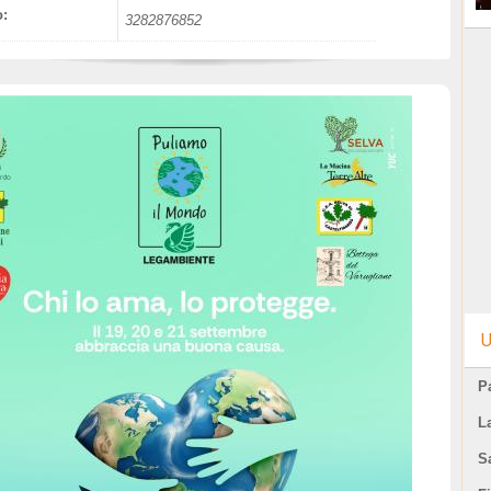
o:
3282876852
U
Pa
L
S