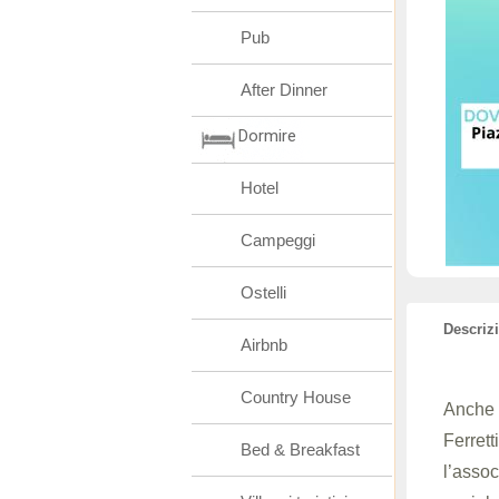
Pub
After Dinner
Dormire
Hotel
Campeggi
Ostelli
Descriz
Airbnb
Country House
Anche 
Ferrett
Bed & Breakfast
l’assoc