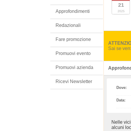
21
Approfondimenti
2025
Redazionali
Fare promozione
ATTENZION
Sai se ver
Promuovi evento
Promuovi azienda
Approfond
Ricevi Newsletter
Dove:
Data:
Nelle vic
alcuni loc