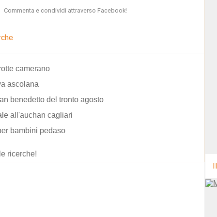
Commenta e condividi attraverso Facebook!
rche
grotte camerano
iva ascolana
an benedetto del tronto agosto
le all'auchan cagliari
per bambini pedaso
le ricerche!
I