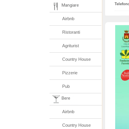
Telefon
Mangiare
Airbnb
Ristoranti
Agriturist
Country House
Pizzerie
Pub
Bere
Airbnb
Country House