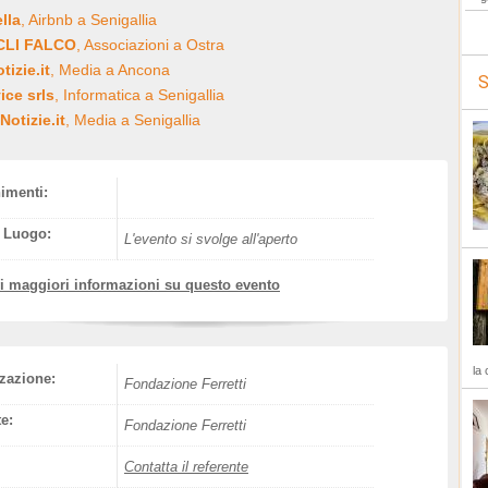
ella
, Airbnb a Senigallia
ACLI FALCO
, Associazioni a Ostra
izie.it
, Media a Ancona
S
ice srls
, Informatica a Senigallia
Notizie.it
, Media a Senigallia
nimenti:
l Luogo:
L'evento si svolge all'aperto
vi maggiori informazioni su questo evento
la 
zazione:
Fondazione Ferretti
e:
Fondazione Ferretti
Contatta il referente