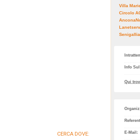
Villa Mari
Circolo 
AnconaNot
Lanetserv
Senigallia
Intratte
Info Su
Qui tro
Organiz
Referent
E-Mail:
CERCA DOVE: