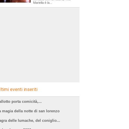
Mariella è la...
ltimi eventi inseriti
llotto porta comicità,...
a magia della notte di san lorenzo
agra delle lumache, del coniglio...