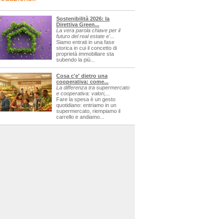
Sostenibilità 2026: la
Direttiva Green...
La vera parola chiave per il
futuro del real estate e'...
Siamo entrati in una fase
storica in cui il concetto di
proprietà immobiliare sta
subendo la più...
Cosa c'e' dietro una
cooperativa: come...
La differenza tra supermercato
e cooperativa: valori,...
Fare la spesa è un gesto
quotidiano: entriamo in un
supermercato, riempiamo il
carrello e andiamo...