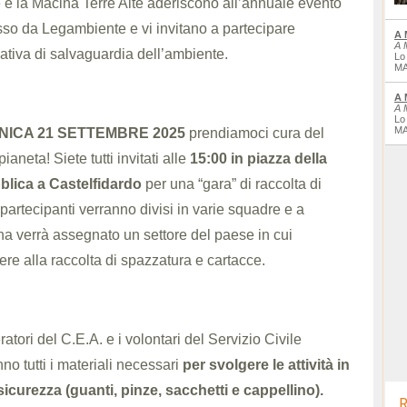
 e la Macina Terre Alte aderiscono all’annuale evento
so da Legambiente e vi invitano a partecipare
A 
A 
ziativa di salvaguardia dell’ambiente.
Lo
MA
A 
A 
Lo
MA
ICA 21 SETTEMBRE 2025
prendiamoci cura del
pianeta! Siete tutti invitati alle
15:00 in piazza della
lica a Castelfidardo
per una “gara” di raccolta di
. I partecipanti verranno divisi in varie squadre e a
na verrà assegnato un settore del paese in cui
re alla raccolta di spazzatura e cartacce.
ratori del C.E.A. e i volontari del Servizio Civile
nno tutti i materiali necessari
per svolgere le attività in
 sicurezza (guanti, pinze, sacchetti e cappellino).
R