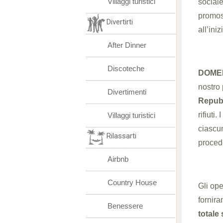
Villaggi turistici
sociale
promos
Divertirti
all’ini
After Dinner
Discoteche
DOMEN
nostro 
Divertimenti
Repubb
rifiuti
Villaggi turistici
ciascu
Rilassarti
procede
Airbnb
Country House
Gli ope
fornira
Benessere
totale