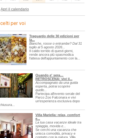
Apri il calendario
celti per voi
Traguardo delle 30 edizioni per
la...
Bianche, rosse o entrambe? Dal 31
luglio al 5 agosto 2026...
Il caldo torrido di questi giorni,
rende ancora più spasmodica
l'attesa dell'appuntamento con la...
Quando e' sera…
RETROSCENA: vivi il...
Accompagnato da una guida
esperta, potrai scoprire
quello...
Partecipa all'evento serale del
Parco Zoo Falconara e vivi
un'esperienza esclusiva dopo
chiusura...
Villa Mariella: relax, comfort
e...
La tua casa vacanze ideale tra
spiaggia, movida e...
Se cerchi una vacanza che
unisca comodità, privacy e
contatto con la natura, Villa