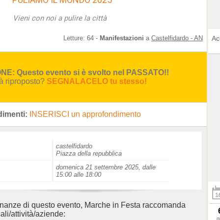
Vieni con noi a pulire la città
Letture:
64
-
Manifestazioni
a
Castelfidardo - AN
Ac
E: Questo evento si è svolto nel PASSATO!!
rà riproposto?
SEGNALACELO tu stesso!
imenti:
INSERISCI un approfondimento
castelfidardo
Piazza della repubblica
domenica 21 settembre 2025, dalle
15:00 alle 18:00
inanze di questo evento, Marche in Festa raccomanda
ali/attività/aziende:
g