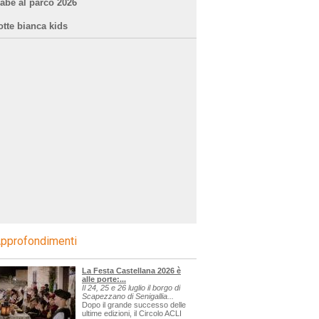
iabe al parco 2026
otte bianca kids
pprofondimenti
La Festa Castellana 2026 è
alle porte:...
Il 24, 25 e 26 luglio il borgo di
Scapezzano di Senigallia...
Dopo il grande successo delle
ultime edizioni, il Circolo ACLI