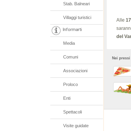
Stab. Balneari
Villaggi turistici
Alle
17
saranno
Informarti
del Va
Media
Comuni
Nei pressi
Associazioni
Proloco
Enti
Spettacoli
Visite guidate