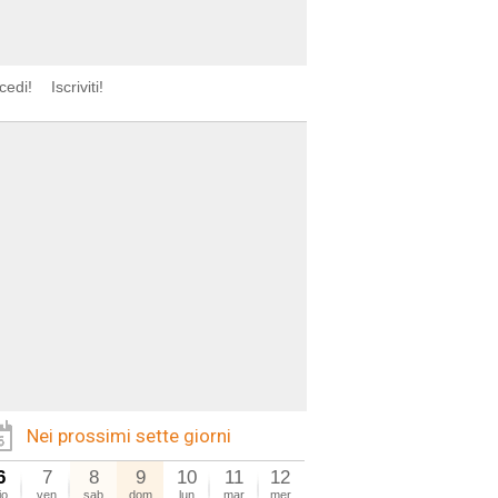
cedi!
Iscriviti!
Nei prossimi sette giorni
6
7
8
9
10
11
12
io
ven
sab
dom
lun
mar
mer