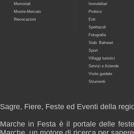
Memoriali
Immobiliari
Mostre-Mercato
Proloco
Rievocazioni
Enti
Spettacoli
Fotografia
Stab. Balneari
Sport
Villaggi turistici
Servizi e Aziende
Visite guidate
Strumenti
Sagre, Fiere, Feste ed Eventi della reg
Marche in Festa è il portale delle fest
Marche, un motore di ricerca per saper