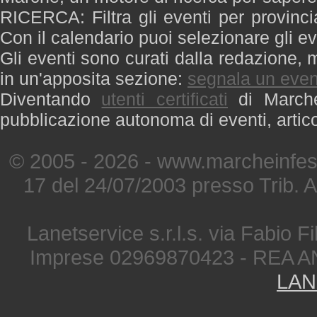
RICERCA: Filtra gli eventi per provinci
Con il calendario puoi selezionare gli ev
Gli eventi sono curati dalla redazione, m
in un'apposita sezione:
segnala un even
Diventando
utenti certificati
di Marche 
pubblicazione autonoma di eventi, artic
© 2005 - 2026 - www.marcheinfest
17 del 24/07/2003 presso Trib. 
Lanetservice s.r.l.s. via Fabio Fi
Imprese 02969870423 - REA A
LAN