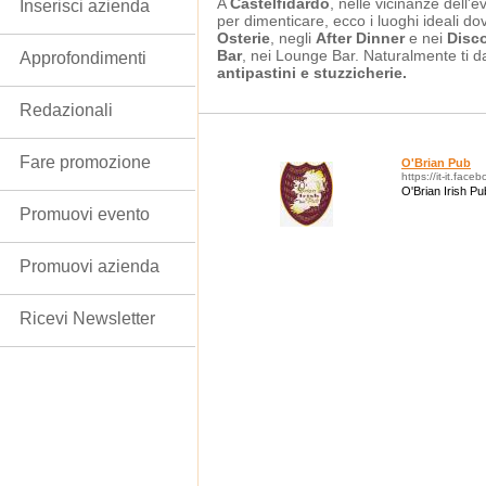
A
Castelfidardo
, nelle vicinanze dell'e
Inserisci azienda
per dimenticare, ecco i luoghi ideali dov
Osterie
, negli
After Dinner
e nei
Disc
Bar
, nei Lounge Bar. Naturalmente ti
Approfondimenti
antipastini e stuzzicherie.
Redazionali
Fare promozione
O'Brian Pub
https://it-it.fac
O'Brian Irish Pu
Promuovi evento
Promuovi azienda
Ricevi Newsletter