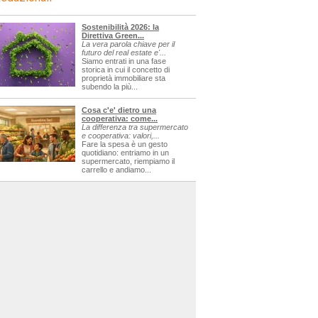
Sostenibilità 2026: la
Direttiva Green...
La vera parola chiave per il
futuro del real estate e'...
Siamo entrati in una fase
storica in cui il concetto di
proprietà immobiliare sta
subendo la più...
Cosa c'e' dietro una
cooperativa: come...
La differenza tra supermercato
e cooperativa: valori,...
Fare la spesa è un gesto
quotidiano: entriamo in un
supermercato, riempiamo il
carrello e andiamo...