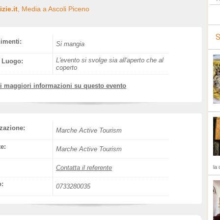
zie.it
, Media a Ascoli Piceno
S
nimenti:
Si mangia
L'evento si svolge sia all'aperto che al
l Luogo:
coperto
vi maggiori informazioni su questo evento
zazione:
Marche Active Tourism
e:
Marche Active Tourism
Contatta il referente
la 
o:
0733280035