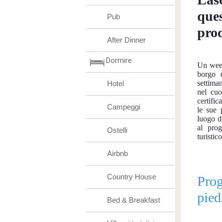
ques
Pub
prod
After Dinner
Dormire
Un week
borgo d
settiman
Hotel
nel cuo
certifi
Campeggi
le sue 
luogo d
al pro
Ostelli
turistic
Airbnb
Country House
Pro
pied
Bed & Breakfast