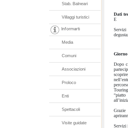
Stab. Balneari
Dati te
Villaggi turistici
E
Informarti
Servizi
degustaz
Media
Giorno 
Comuni
Dopo co
Associazioni
parteci
scopri
nell’en
Proloco
percorso
Touring
“piatto
Enti
all’inizi
Spettacoli
Grazie 
aprirann
Visite guidate
Servizi 