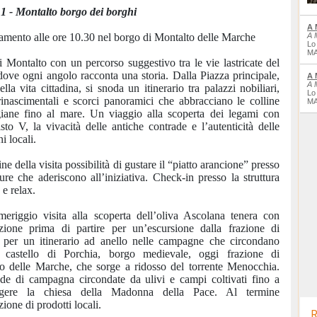
1 - Montalto borgo dei borghi
A 
mento alle ore 10.30 nel borgo di Montalto delle Marche
A 
Lo
MA
di Montalto con un percorso suggestivo tra le vie lastricate del
dove ogni angolo racconta una storia. Dalla Piazza principale,
A 
A 
lla vita cittadina, si snoda un itinerario tra palazzi nobiliari,
Lo
rinascimentali e scorci panoramici che abbracciano le colline
MA
iane fino al mare. Un viaggio alla scoperta dei legami con
sto V, la vivacità delle antiche contrade e l’autenticità delle
ni locali.
ne della visita possibilità di gustare il “piatto arancione” presso
ture che aderiscono all’iniziativa. Check-in presso la struttura
 e relax.
eriggio visita alla scoperta dell’oliva Ascolana tenera con
zione prima di partire per un’escursione dalla frazione di
 per un itinerario ad anello nelle campagne che circondano
o castello di Porchia, borgo medievale, oggi frazione di
o delle Marche, che sorge a ridosso del torrente Menocchia.
ade di campagna circondate da ulivi e campi coltivati fino a
ngere la chiesa della Madonna della Pace. Al termine
ione di prodotti locali.
R