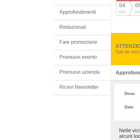
04
0
Approfondimenti
2025
202
Redazionali
Fare promozione
ATTENZION
Sai se ver
Promuovi evento
Promuovi azienda
Approfond
Ricevi Newsletter
Dove:
Data:
Nelle vic
alcuni loc