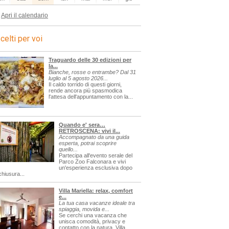
Apri il calendario
celti per voi
Traguardo delle 30 edizioni per
la...
Bianche, rosse o entrambe? Dal 31
luglio al 5 agosto 2026...
Il caldo torrido di questi giorni,
rende ancora più spasmodica
l'attesa dell'appuntamento con la...
Quando e' sera…
RETROSCENA: vivi il...
Accompagnato da una guida
esperta, potrai scoprire
quello...
Partecipa all'evento serale del
Parco Zoo Falconara e vivi
un'esperienza esclusiva dopo
chiusura...
Villa Mariella: relax, comfort
e...
La tua casa vacanze ideale tra
spiaggia, movida e...
Se cerchi una vacanza che
unisca comodità, privacy e
contatto con la natura, Villa