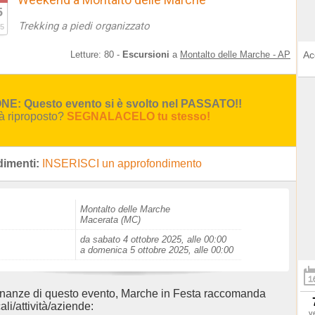
5
Trekking a piedi organizzato
5
Letture:
80
-
Escursioni
a
Montalto delle Marche - AP
Ac
E: Questo evento si è svolto nel PASSATO!!
rà riproposto?
SEGNALACELO tu stesso!
imenti:
INSERISCI un approfondimento
Montalto delle Marche
Macerata (MC)
da sabato 4 ottobre 2025, alle 00:00
a domenica 5 ottobre 2025, alle 00:00
inanze di questo evento, Marche in Festa raccomanda
ali/attività/aziende:
v