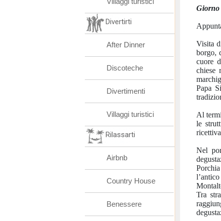
Villaggi turistici
Giorno 
Divertirti
Appunta
Visita 
After Dinner
borgo, 
cuore de
Discoteche
chiese 
marchig
Papa Si
Divertimenti
tradizio
Villaggi turistici
Al termi
le strut
ricettiva
Rilassarti
Nel pom
Airbnb
degusta
Porchia
l’antic
Country House
Montalt
Tra str
raggiu
Benessere
degustaz