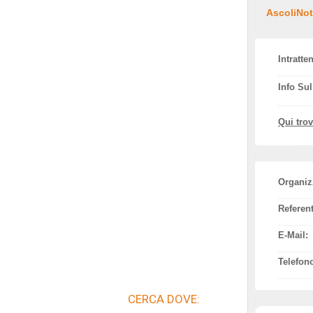
AscoliNoti
Intratte
Info Su
Qui tro
Organiz
Referent
E-Mail:
Telefon
CERCA DOVE: