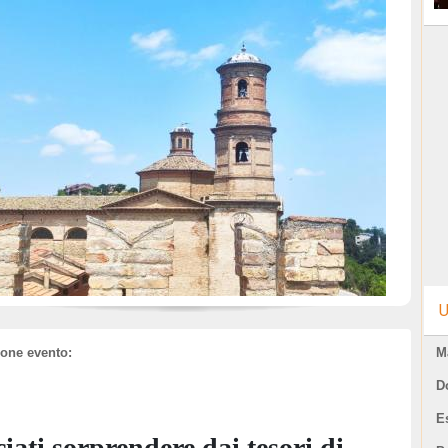
U
ione evento:
M
D
E
iati sorprendere dai tesori di