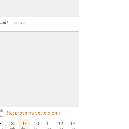
cedi!
Iscriviti!
Nei prossimi sette giorni
7
8
9
10
11
12
13
en
sab
dom
lun
mar
mer
gio