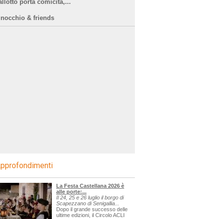
llotto porta comicità,...
inocchio & friends
pprofondimenti
La Festa Castellana 2026 è
alle porte:...
Il 24, 25 e 26 luglio il borgo di
Scapezzano di Senigallia...
Dopo il grande successo delle
ultime edizioni, il Circolo ACLI