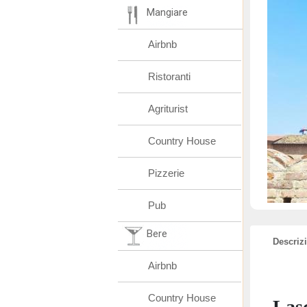
Mangiare
Airbnb
Ristoranti
Agriturist
Country House
Pizzerie
Pub
Bere
Descriz
Airbnb
Country House
Lasc