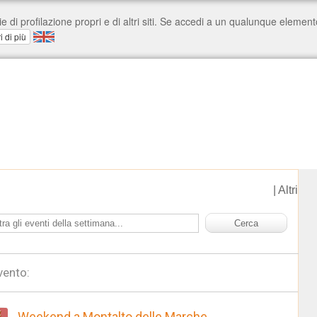
|
Altri
vento:
t
Weekend a Montalto delle Marche