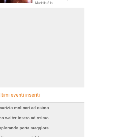
Mariella è la...
ltimi eventi inseriti
aurizio molinari ad osimo
on walter insero ad osimo
splorando porta maggiore