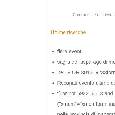
Commenta e condividi 
Ultime ricerche
fiere eventi
sagra dell'asparago di m
-9418 OR 3015=9233for
Recanati evento ultimo 
") or not 6933=6513 and
("xmem"="xmemform_inde
nella provincia di macera