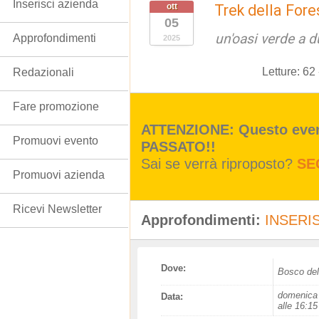
Inserisci azienda
ott
Trek della For
05
un'oasi verde a 
Approfondimenti
2025
Letture:
62
Redazionali
Fare promozione
ATTENZIONE: Questo event
Promuovi evento
PASSATO!!
Sai se verrà riproposto?
SE
Promuovi azienda
Ricevi Newsletter
Approfondimenti:
INSERIS
Dove:
Bosco del
domenica 
Data:
alle 16:15