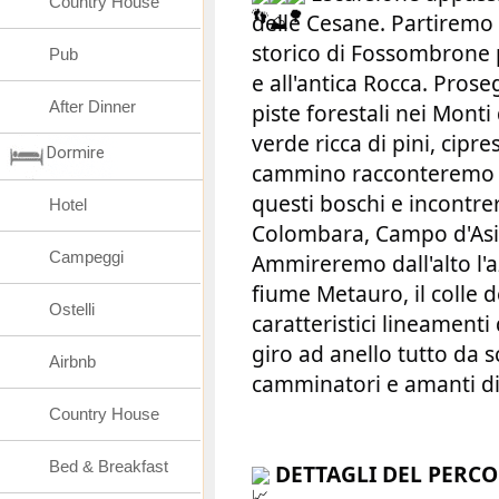
Country House
delle Cesane. Partiremo 
storico di Fossombrone pe
Pub
e all'antica Rocca. Prose
After Dinner
piste forestali nei Monti
verde ricca di pini, cipre
Dormire
cammino racconteremo l
questi boschi e incontrer
Hotel
Colombara, Campo d'Asin
Campeggi
Ammireremo dall'alto l'a
fiume Metauro, il colle d
Ostelli
caratteristici lineamenti
giro ad anello tutto da 
Airbnb
camminatori e amanti di 
Country House
Bed & Breakfast
DETTAGLI DEL PERC