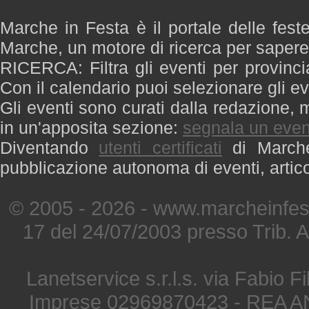
Marche in Festa è il portale delle fest
Marche, un motore di ricerca per saper
RICERCA: Filtra gli eventi per provinci
Con il calendario puoi selezionare gli ev
Gli eventi sono curati dalla redazione, m
in un'apposita sezione:
segnala un even
Diventando
utenti certificati
di Marche 
pubblicazione autonoma di eventi, artic
© 2005 - 2026 - www.marcheinfest
17 del 24/07/2003 presso Trib. 
Lanetservice s.r.l.s. via Fabio Fi
Imprese 02969870423 - REA A