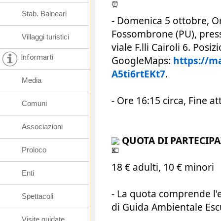
Stab. Balneari
- Domenica 5 ottobre, Or
Fossombrone (PU), presso
Villaggi turistici
viale F.lli Cairoli 6. Posiz
Informarti
GoogleMaps:
https://m
A5ti6rtEKt7
.
Media
- Ore 16:15 circa, Fine att
Comuni
Associazioni
QUOTA DI PARTECIP
Proloco
18 € adulti, 10 € minori
Enti
- La quota comprende l'e
Spettacoli
di Guida Ambientale Escu
Visite guidate