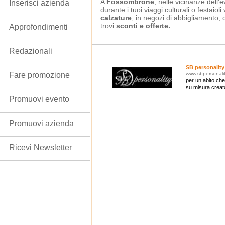
A
Fossombrone
, nelle vicinanze dell'
Inserisci azienda
durante i tuoi viaggi culturali o festaioli
calzature
, in negozi di abbigliamento, 
trovi
sconti e offerte.
Approfondimenti
Redazionali
SB personality 
Fare promozione
www.sbpersonality
per un abito che
su misura creato
Promuovi evento
Promuovi azienda
Ricevi Newsletter