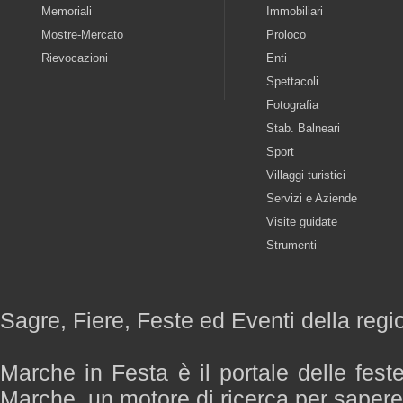
Memoriali
Immobiliari
Mostre-Mercato
Proloco
Rievocazioni
Enti
Spettacoli
Fotografia
Stab. Balneari
Sport
Villaggi turistici
Servizi e Aziende
Visite guidate
Strumenti
Sagre, Fiere, Feste ed Eventi della reg
Marche in Festa è il portale delle fest
Marche, un motore di ricerca per saper