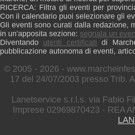
RICERCA: Filtra gli eventi per provinci
Con il calendario puoi selezionare gli ev
Gli eventi sono curati dalla redazione, m
in un'apposita sezione:
segnala un even
Diventando
utenti certificati
di Marche 
pubblicazione autonoma di eventi, artic
© 2005 - 2026 - www.marcheinfest
17 del 24/07/2003 presso Trib. 
Lanetservice s.r.l.s. via Fabio Fi
Imprese 02969870423 - REA A
LAN