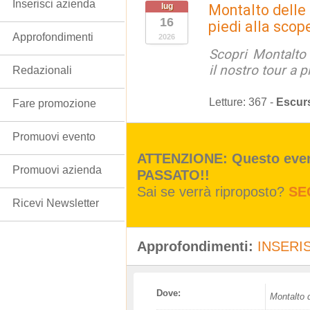
Inserisci azienda
lug
Montalto delle
16
piedi alla scop
Approfondimenti
2026
Scopri Montalto
il nostro tour a p
Redazionali
Letture:
367
-
Escur
Fare promozione
Promuovi evento
ATTENZIONE: Questo event
Promuovi azienda
PASSATO!!
Sai se verrà riproposto?
SE
Ricevi Newsletter
Approfondimenti:
INSERIS
Dove:
Montalto 