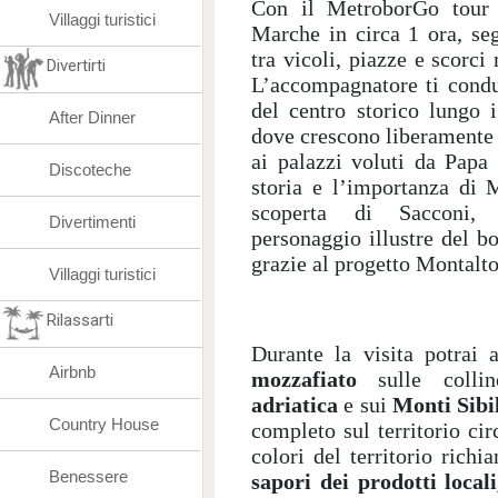
Con il MetroborGo tour 
Villaggi turistici
Marche in circa 1 ora, se
tra vicoli, piazze e scorc
Divertirti
L’accompagnatore ti condur
del centro storico lungo i
After Dinner
dove crescono liberamente 
ai palazzi voluti da Papa
Discoteche
storia e l’importanza di 
scoperta di Sacconi, 
Divertimenti
personaggio illustre del bo
grazie al progetto Montalt
Villaggi turistici
Rilassarti
Durante la visita potrai
Airbnb
mozzafiato
sulle collin
adriatica
e sui
Monti Sibil
Country House
completo sul territorio cir
colori del territorio ric
Benessere
sapori dei prodotti locali