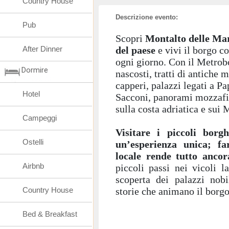
Country House
Descrizione evento:
Pub
Scopri
Montalto delle Ma
After Dinner
del paese
e vivi il borgo co
ogni giorno. Con il Metrob
Dormire
nascosti, tratti di antiche 
capperi, palazzi legati a Pa
Hotel
Sacconi, panorami mozzafia
sulla costa adriatica e sui 
Campeggi
Visitare i piccoli bor
Ostelli
un’esperienza unica; f
locale rende tutto ancor
Airbnb
piccoli passi nei vicoli l
scoperta dei palazzi nobi
Country House
storie che animano il borgo
Bed & Breakfast