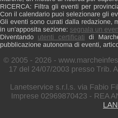
RICERCA: Filtra gli eventi per provinci
Con il calendario puoi selezionare gli ev
Gli eventi sono curati dalla redazione, m
in un'apposita sezione:
segnala un even
Diventando
utenti certificati
di Marche 
pubblicazione autonoma di eventi, artic
© 2005 - 2026 - www.marcheinfest
17 del 24/07/2003 presso Trib. 
Lanetservice s.r.l.s. via Fabio Fi
Imprese 02969870423 - REA A
LAN