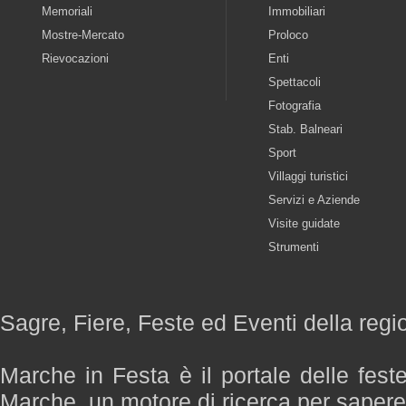
Memoriali
Immobiliari
Mostre-Mercato
Proloco
Rievocazioni
Enti
Spettacoli
Fotografia
Stab. Balneari
Sport
Villaggi turistici
Servizi e Aziende
Visite guidate
Strumenti
Sagre, Fiere, Feste ed Eventi della reg
Marche in Festa è il portale delle fest
Marche, un motore di ricerca per saper