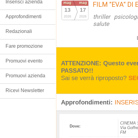
Inserisci azienda
mag
mag
FILM "EVA" DI
13
17
thriller psicol
Approfondimenti
2026
2026
salute
Redazionali
Fare promozione
Promuovi evento
ATTENZIONE: Questo event
PASSATO!!
Promuovi azienda
Sai se verrà riproposto?
SE
Ricevi Newsletter
Approfondimenti:
INSERIS
CINEMA 
Dove:
Via Goffr
FM