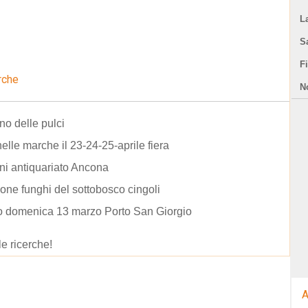
L
S
F
rche
N
no delle pulci
nelle marche il 23-24-25-aprile fiera
ni antiquariato Ancona
one funghi del sottobosco cingoli
o domenica 13 marzo Porto San Giorgio
le ricerche!
A