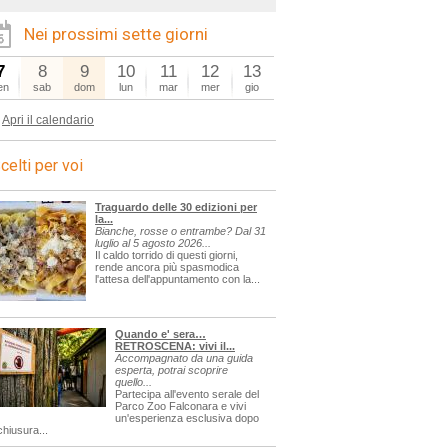
Nei prossimi sette giorni
7
8
9
10
11
12
13
en
sab
dom
lun
mar
mer
gio
Apri il calendario
celti per voi
Traguardo delle 30 edizioni per
la...
Bianche, rosse o entrambe? Dal 31
luglio al 5 agosto 2026...
Il caldo torrido di questi giorni,
rende ancora più spasmodica
l'attesa dell'appuntamento con la...
Quando e' sera…
RETROSCENA: vivi il...
Accompagnato da una guida
esperta, potrai scoprire
quello...
Partecipa all'evento serale del
Parco Zoo Falconara e vivi
un'esperienza esclusiva dopo
chiusura...