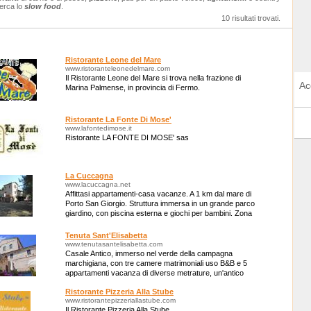
erca lo
slow food
.
10 risultati trovati.
Ristorante Leone del Mare
www.ristoranteleonedelmare.com
Il Ristorante Leone del Mare si trova nella frazione di
Ac
Marina Palmense, in provincia di Fermo.
Ristorante La Fonte Di Mose'
www.lafontedimose.it
Ristorante LA FONTE DI MOSE' sas
La Cuccagna
www.lacuccagna.net
Affittasi appartamenti-casa vacanze. A 1 km dal mare di
Porto San Giorgio. Struttura immersa in un grande parco
giardino, con piscina esterna e giochi per bambini. Zona
tranquilla e rilassante.
Tenuta Sant'Elisabetta
www.tenutasantelisabetta.com
Casale Antico, immerso nel verde della campagna
marchigiana, con tre camere matrimoniali uso B&B e 5
appartamenti vacanza di diverse metrature, un'antico
salone a volta per eventi ed ampio giardino.
Ristorante Pizzeria Alla Stube
www.ristorantepizzeriallastube.com
Il Ristorante Pizzeria Alla Stube