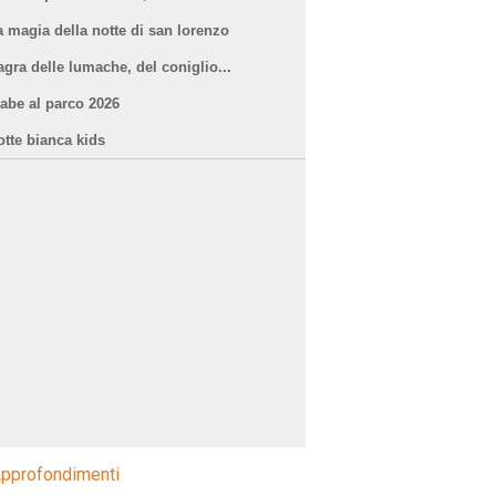
a magia della notte di san lorenzo
agra delle lumache, del coniglio...
iabe al parco 2026
otte bianca kids
pprofondimenti