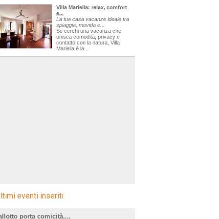
Villa Mariella: relax, comfort
e...
La tua casa vacanze ideale tra
spiaggia, movida e...
Se cerchi una vacanza che
unisca comodità, privacy e
contatto con la natura, Villa
Mariella è la...
ltimi eventi inseriti
llotto porta comicità,...