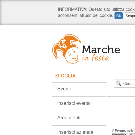
SFOGLIA:
Eventi
Inserisci evento
Area utenti
A
Fermo
, nelle
Inserisci azienda
mangiare
:
rist