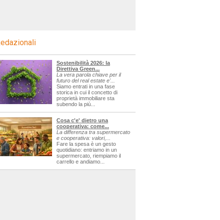
edazionali
Sostenibilità 2026: la
Direttiva Green...
La vera parola chiave per il
futuro del real estate e'...
Siamo entrati in una fase
storica in cui il concetto di
proprietà immobiliare sta
subendo la più...
Cosa c'e' dietro una
cooperativa: come...
La differenza tra supermercato
e cooperativa: valori,...
Fare la spesa è un gesto
quotidiano: entriamo in un
supermercato, riempiamo il
carrello e andiamo...