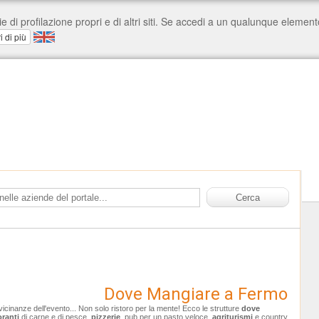
Dove Mangiare a Fermo
 vicinanze dell'evento... Non solo ristoro per la mente! Ecco le strutture
dove
oranti
di carne e di pesce,
pizzerie
, pub per un pasto veloce,
agriturismi
e country