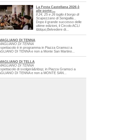
La Festa Castellana 2026 è
alle porte:...
Il 24, 25 e 26 luglio il borgo di
Scapezzano di Senigallia...
Dopo il grande successo delle
ultime edizioni, il Circolo ACLI
&ldquo;Belvedere di...
MAGLIANO DI TENNA
MAGLIANO DI TENNA
 spettacolo è in programma in Piazza Gramsci a
GLIANO DI TENNA e non a Monte San Martino...
MAGLIANO DI TELLA
MAGLIANO DI TENNA
 spettacolo di svolgerà&nbsp; in Piazza Gramsci a
GLIANO DI TENNA e non a MONTE SAN...