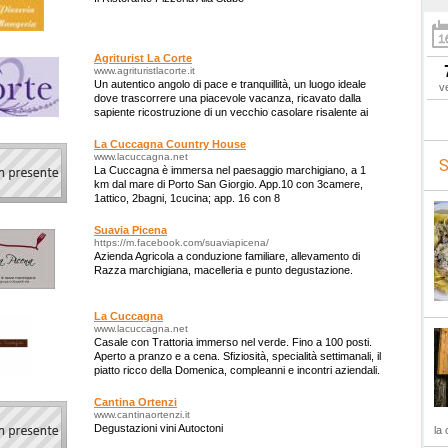
Agriturist La Corte
www.agrituristlacorte.it
Un autentico angolo di pace e tranquillità, un luogo ideale
v
dove trascorrere una piacevole vacanza, ricavato dalla
sapiente ricostruzione di un vecchio casolare risalente ai
primi del '900.
La Cuccagna Country House
www.lacuccagna.net
S
La Cuccagna è immersa nel paesaggio marchigiano, a 1
km dal mare di Porto San Giorgio. App.10 con 3camere,
1attico, 2bagni, 1cucina; app. 16 con 8
camere,3bagni,1cucina.
Suavia Picena
https://m.facebook.com/suaviapicena/
Azienda Agricola a conduzione familiare, allevamento di
Razza marchigiana, macelleria e punto degustazione.
La Cuccagna
www.lacuccagna.net
Casale con Trattoria immerso nel verde. Fino a 100 posti.
Aperto a pranzo e a cena. Sfiziosità, specialità settimanali, il
piatto ricco della Domenica, compleanni e incontri aziendali.
Cantina Ortenzi
www.cantinaortenzi.it
Degustazioni vini Autoctoni
la 