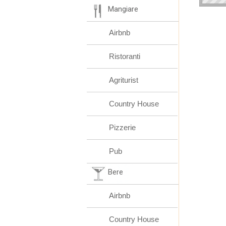
Mangiare
Airbnb
Ristoranti
Agriturist
Country House
Pizzerie
Pub
Bere
Airbnb
Country House