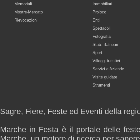
Memoriali
Immobiliari
Mostre-Mercato
Proloco
Rievocazioni
Enti
Spettacoli
Fotografia
Stab. Balneari
Sport
Villaggi turistici
Servizi e Aziende
Visite guidate
Strumenti
Sagre, Fiere, Feste ed Eventi della reg
Marche in Festa è il portale delle fest
Marche, un motore di ricerca per saper