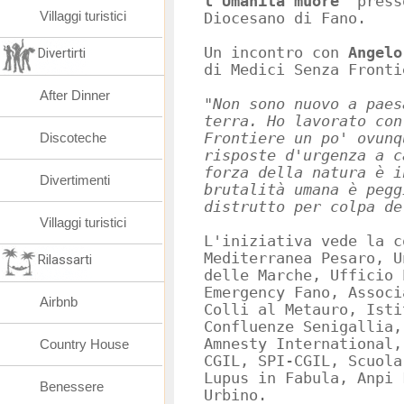
l’Umanità muore
” press
Villaggi turistici
Diocesano di Fano.
Un incontro con
Angelo
Divertirti
di Medici Senza Fronti
After Dinner
"Non sono nuovo a paes
terra. Ho lavorato con
Discoteche
Frontiere un po' ovunq
risposte d'urgenza a c
forza della natura è i
Divertimenti
brutalità umana è pegg
distrutto per colpa de
Villaggi turistici
L'iniziativa vede la c
Mediterranea Pesaro, U
Rilassarti
delle Marche, Ufficio 
Emergency Fano, Associ
Airbnb
Colli al Metauro, Isti
Confluenze Senigallia,
Amnesty International,
Country House
CGIL, SPI-CGIL, Scuola
Lupus in Fabula, Anpi 
Benessere
Urbino.