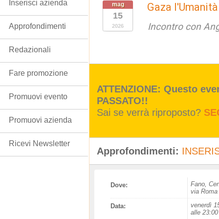
Inserisci azienda
mag
Gaza l'Umanità
15
Incontro con An
Approfondimenti
2026
Redazionali
Fare promozione
ATTENZIONE: Questo event
Promuovi evento
PASSATO!!
Sai se verrà riproposto?
SE
Promuovi azienda
Ricevi Newsletter
Approfondimenti:
INSERIS
Fano, Cen
Dove:
via Roma
venerdì 1
Data:
alle 23:00