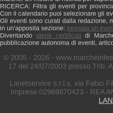
RICERCA: Filtra gli eventi per provinci
Con il calendario puoi selezionare gli ev
Gli eventi sono curati dalla redazione, m
in un'apposita sezione:
segnala un even
Diventando
utenti certificati
di Marche 
pubblicazione autonoma di eventi, artic
© 2005 - 2026 - www.marcheinfest
17 del 24/07/2003 presso Trib. 
Lanetservice s.r.l.s. via Fabio Fi
Imprese 02969870423 - REA A
LAN