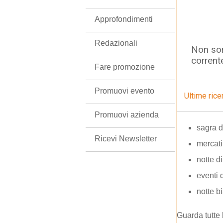
Approfondimenti
Redazionali
Non son
corrent
Fare promozione
Promuovi evento
Ultime rice
Promuovi azienda
sagra 
Ricevi Newsletter
mercati
notte d
eventi 
notte b
Guarda tutte 