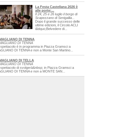
La Festa Castellana 2026 è
alle porte:...
Il 24, 25 e 26 luglio il borgo di
Scapezzano di Senigallia...
Dopo il grande successo delle
ultime edizioni, il Circolo ACLI
&ldquo;Belvedere di...
MAGLIANO DI TENNA
MAGLIANO DI TENNA
 spettacolo è in programma in Piazza Gramsci a
GLIANO DI TENNA e non a Monte San Martino...
MAGLIANO DI TELLA
MAGLIANO DI TENNA
 spettacolo di svolgerà&nbsp; in Piazza Gramsci a
GLIANO DI TENNA e non a MONTE SAN...