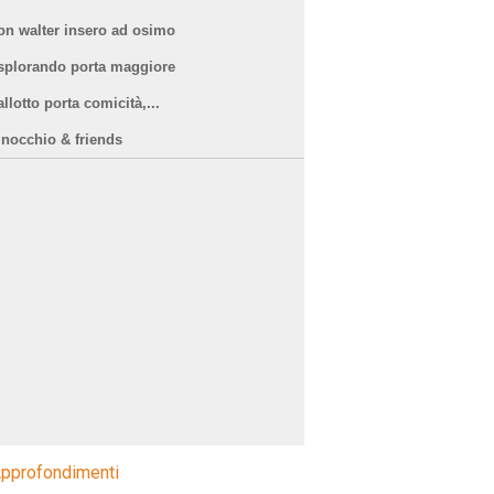
on walter insero ad osimo
splorando porta maggiore
llotto porta comicità,...
inocchio & friends
pprofondimenti