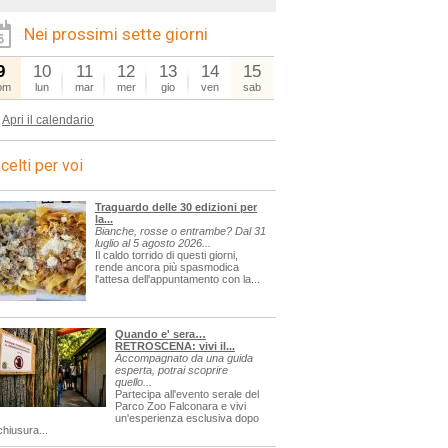
Nei prossimi sette giorni
9
10
11
12
13
14
15
om
lun
mar
mer
gio
ven
sab
Apri il calendario
celti per voi
Traguardo delle 30 edizioni per
la...
Bianche, rosse o entrambe? Dal 31
luglio al 5 agosto 2026...
Il caldo torrido di questi giorni,
rende ancora più spasmodica
l'attesa dell'appuntamento con la...
Quando e' sera…
RETROSCENA: vivi il...
Accompagnato da una guida
esperta, potrai scoprire
quello...
Partecipa all'evento serale del
Parco Zoo Falconara e vivi
un'esperienza esclusiva dopo
chiusura...