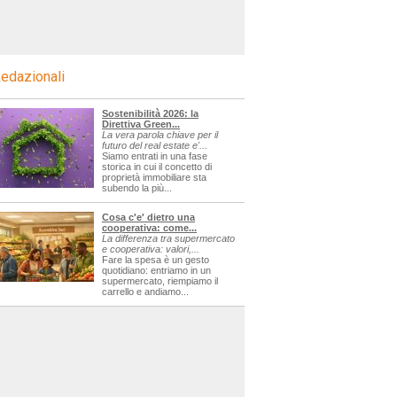
edazionali
Sostenibilità 2026: la
Direttiva Green...
La vera parola chiave per il
futuro del real estate e'...
Siamo entrati in una fase
storica in cui il concetto di
proprietà immobiliare sta
subendo la più...
Cosa c'e' dietro una
cooperativa: come...
La differenza tra supermercato
e cooperativa: valori,...
Fare la spesa è un gesto
quotidiano: entriamo in un
supermercato, riempiamo il
carrello e andiamo...