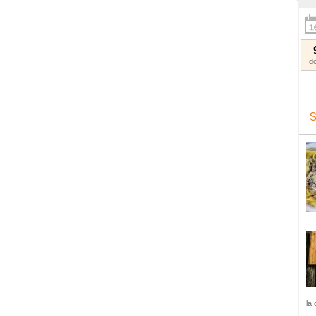
d
S
la 