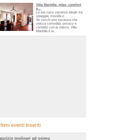
Villa Mariella: relax, comfort
e...
La tua casa vacanze ideale tra
spiaggia, movida e...
Se cerchi una vacanza che
unisca comodità, privacy e
contatto con la natura, Villa
Mariella è la...
ltimi eventi inseriti
aurizio molinari ad osimo