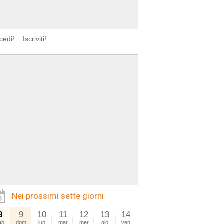
cedi!
Iscriviti!
Nei prossimi sette giorni
8
9
10
11
12
13
14
ab
dom
lun
mar
mer
gio
ven