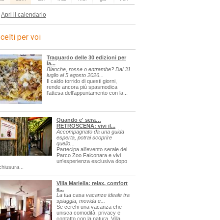
Apri il calendario
celti per voi
Traguardo delle 30 edizioni per
la...
Bianche, rosse o entrambe? Dal 31
luglio al 5 agosto 2026...
Il caldo torrido di questi giorni,
rende ancora più spasmodica
l'attesa dell'appuntamento con la...
Quando e' sera…
RETROSCENA: vivi il...
Accompagnato da una guida
esperta, potrai scoprire
quello...
Partecipa all'evento serale del
Parco Zoo Falconara e vivi
un'esperienza esclusiva dopo
chiusura...
Villa Mariella: relax, comfort
e...
La tua casa vacanze ideale tra
spiaggia, movida e...
Se cerchi una vacanza che
unisca comodità, privacy e
contatto con la natura, Villa