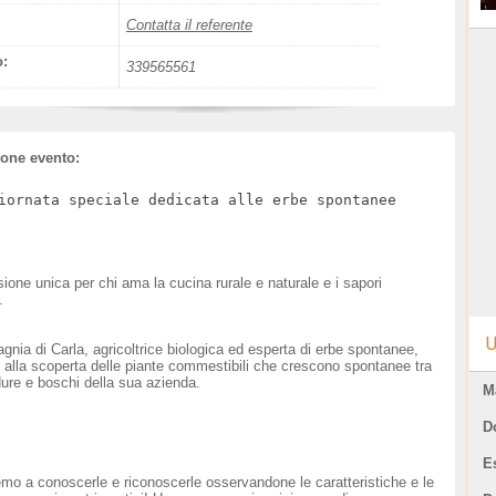
Contatta il referente
o:
339565561
ione evento:
iornata speciale dedicata alle erbe spontanee
ione unica per chi ama la cucina rurale e naturale e i sapori
.
U
gnia di Carla, agricoltrice biologica ed esperta di erbe spontanee,
alla scoperta delle piante commestibili che crescono spontanee tra
adure e boschi della sua azienda.
M
D
E
mo a conoscerle e riconoscerle osservandone le caratteristiche e le