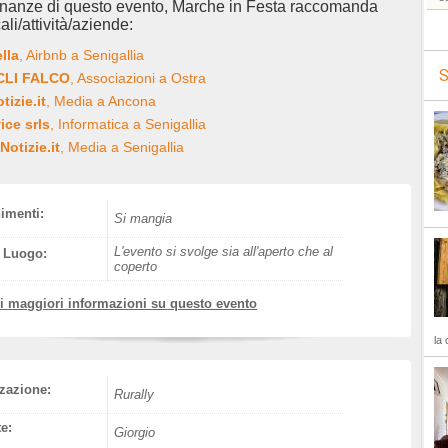
inanze di questo evento, Marche in Festa raccomanda
ali/attività/aziende:
ella
, Airbnb a Senigallia
S
ACLI FALCO
, Associazioni a Ostra
izie.it
, Media a Ancona
ice srls
, Informatica a Senigallia
Notizie.it
, Media a Senigallia
nimenti:
Si mangia
L'evento si svolge sia all'aperto che al
l Luogo:
coperto
vi maggiori informazioni su questo evento
la 
zazione:
Rurally
e:
Giorgio