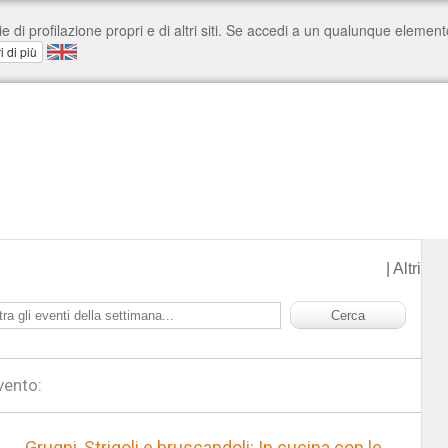
|
Altri
vento:
Grugni, Strigoli e bruscandoli: In cucina con le