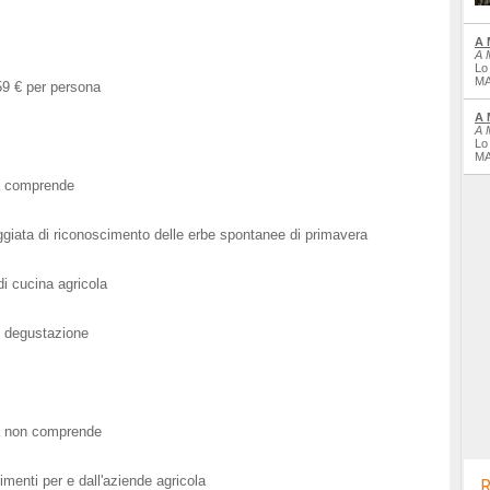
A 
A 
Lo
MA
9 € per persona
A 
A 
Lo
MA
a comprende
giata di riconoscimento delle erbe spontanee di primavera
di cucina agricola
 degustazione
a non comprende
imenti per e dall'aziende agricola
R