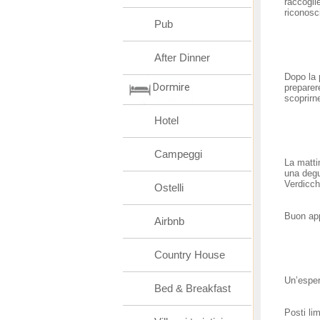
raccogli
riconosc
Pub
After Dinner
Dopo la 
Dormire
preparer
scoprirn
Hotel
Campeggi
La matti
una degu
Verdicch
Ostelli
Buon app
Airbnb
Country House
Un’esper
Bed & Breakfast
Posti lim