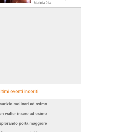
Mariella è la...
ltimi eventi inseriti
aurizio molinari ad osimo
on walter insero ad osimo
splorando porta maggiore