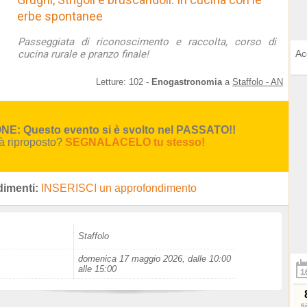
erbe spontanee
Passeggiata di riconoscimento e raccolta, corso di
cucina rurale e pranzo finale!
Ac
Letture:
102
-
Enogastronomia
a
Staffolo - AN
E: Questo evento si è svolto nel PASSATO!!
rà riproposto?
SEGNALACELO tu stesso!
imenti:
INSERISCI un approfondimento
Staffolo
domenica 17 maggio 2026, dalle 10:00
alle 15:00
s