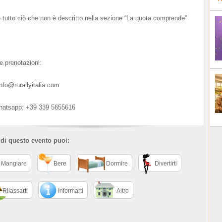
e tutto ciò che non è descritto nella sezione “La quota comprende”
 e prenotazioni:
info@rurallyitalia.com
Whatsapp: +39 339 5655616
 di questo evento puoi:
Mangiare
Bere
Dormire
Divertirti
Rilassarti
Informarti
Altro