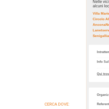
Nelle vic
alcuni loc
Villa Mari
Circolo 
AnconaNot
Lanetserv
Senigallia
Intratte
Info Su
Qui tro
Organiz
CERCA DOVE:
Referent