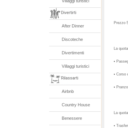
Villaggi turistici
Divertirti
Prezzo 5
After Dinner
Discoteche
La quot
Divertimenti
• Passeg
Villaggi turistici
• Corso 
Rilassarti
• Pranzo
Airbnb
Country House
La quot
Benessere
• Trasfer