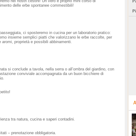
eremo nei nostri cestini! Un vero e proprio mini corso di
Pa
imento delle erbe spontanee commestibili!
P
passeggiata, ci sposteremo in cucina per un laboratorio pratico:
emo insieme semplici piatti che valorizzano le erbe raccolte, per
e aromi, proprietà e possibili abbinamenti.
nata si conclude a tavola, nella serra o all’ombra del giardino, con
stazione conviviale accompagnata da un buon bicchiere di
io.
etito!
A
ienza tra natura, cucina e saperi contadini.
itati – prenotazione obbligatoria.