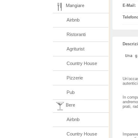
Mangiare
E-Mail:
Telefon
Airbnb
Ristoranti
Descriz
Agriturist
Una g
Country House
Pizzerie
Un’occas
autentici
Pub
In compa
andremo 
Bere
prati, r
Airbnb
Country House
Imparere