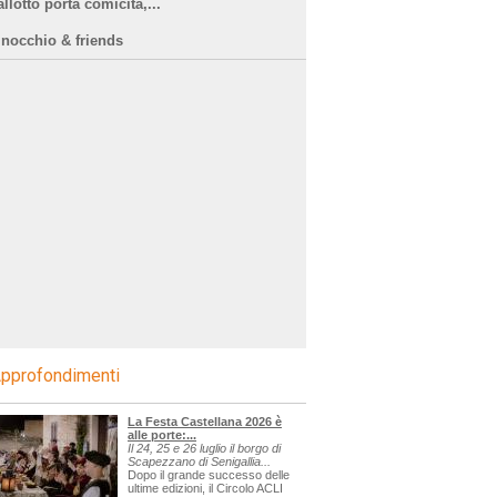
llotto porta comicità,...
inocchio & friends
pprofondimenti
La Festa Castellana 2026 è
alle porte:...
Il 24, 25 e 26 luglio il borgo di
Scapezzano di Senigallia...
Dopo il grande successo delle
ultime edizioni, il Circolo ACLI