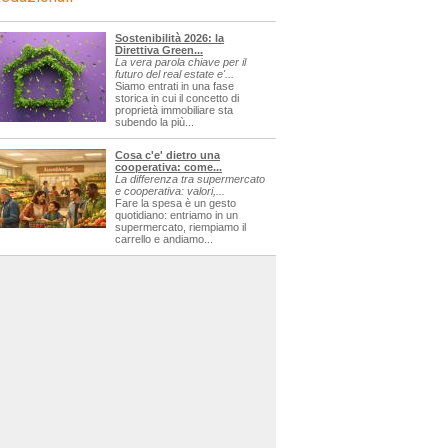
Sostenibilità 2026: la
Direttiva Green...
La vera parola chiave per il
futuro del real estate e'...
Siamo entrati in una fase
storica in cui il concetto di
proprietà immobiliare sta
subendo la più...
Cosa c'e' dietro una
cooperativa: come...
La differenza tra supermercato
e cooperativa: valori,...
Fare la spesa è un gesto
quotidiano: entriamo in un
supermercato, riempiamo il
carrello e andiamo...