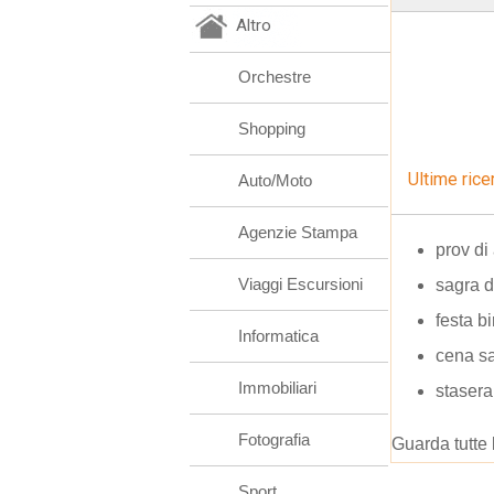
Altro
Orchestre
Shopping
Ultime rice
Auto/Moto
Agenzie Stampa
prov d
Viaggi Escursioni
sagra d
festa b
Informatica
cena sa
Immobiliari
stasera
Fotografia
Guarda tutte 
Sport