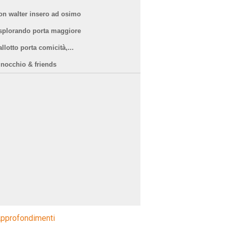
on walter insero ad osimo
splorando porta maggiore
llotto porta comicità,...
inocchio & friends
pprofondimenti