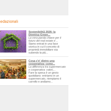
edazionali
Sostenibilità 2026: la
Direttiva Green...
La vera parola chiave per il
futuro del real estate e'...
Siamo entrati in una fase
storica in cui il concetto di
proprietà immobiliare sta
subendo la più...
Cosa c'e' dietro una
cooperativa: come...
La differenza tra supermercato
e cooperativa: valori,...
Fare la spesa è un gesto
quotidiano: entriamo in un
supermercato, riempiamo il
carrello e andiamo...