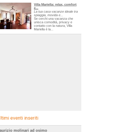
Villa Mariella: relax, comfort
e...
La tua casa vacanze ideale tra
icerca=sagre
spiaggia, movida e...
Se cerchi una vacanza che
unisca comodità, privacy e
contatto con la natura, Villa
Mariella è la...
ltimi eventi inseriti
aurizio molinari ad osimo