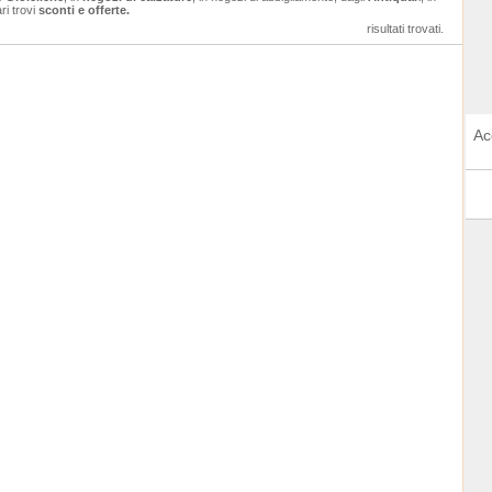
i trovi
sconti e offerte.
risultati trovati.
Ac