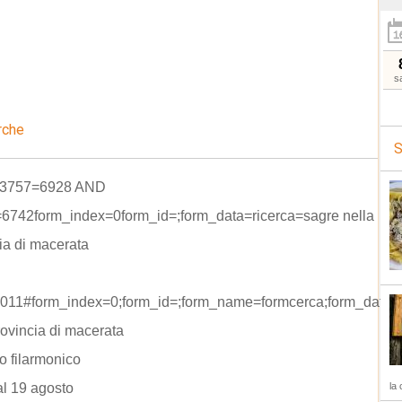
s
rche
S
 3757=6928 AND
=6742form_index=0form_id=;form_data=ricerca=sagre nella
ia di macerata
011#form_index=0;form_id=;form_name=formcerca;form_data=r
rovincia di macerata
o filarmonico
al 19 agosto
la 