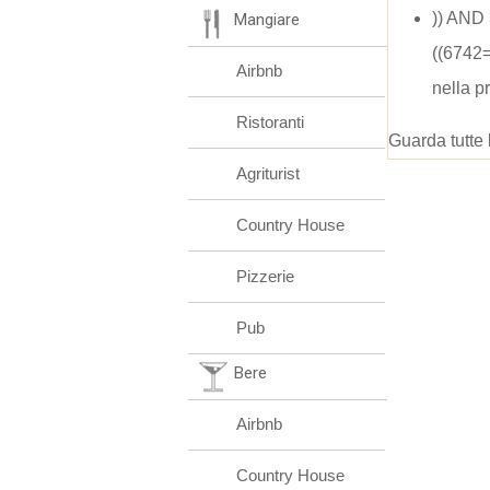
)) AND
Mangiare
((6742
Airbnb
nella p
Ristoranti
Guarda tutte 
Agriturist
Country House
Pizzerie
Pub
Bere
Airbnb
Country House