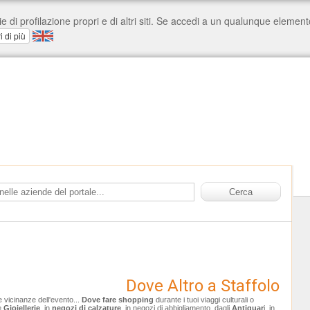
Dove Altro a Staffolo
le vicinanze dell'evento...
Dove fare shopping
durante i tuoi viaggi culturali o
le
Gioiellerie
, in
negozi di calzature
, in negozi di abbigliamento, dagli
Antiquar
i, in