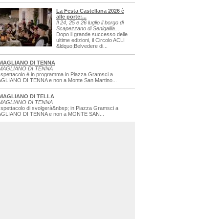
La Festa Castellana 2026 è
alle porte:...
Il 24, 25 e 26 luglio il borgo di
Scapezzano di Senigallia...
Dopo il grande successo delle
ultime edizioni, il Circolo ACLI
&ldquo;Belvedere di...
MAGLIANO DI TENNA
MAGLIANO DI TENNA
 spettacolo è in programma in Piazza Gramsci a
GLIANO DI TENNA e non a Monte San Martino...
MAGLIANO DI TELLA
MAGLIANO DI TENNA
 spettacolo di svolgerà&nbsp; in Piazza Gramsci a
GLIANO DI TENNA e non a MONTE SAN...