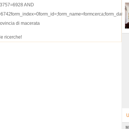
 3757=6928 AND
=6742form_index=0form_id=;form_name=formcerca;form_data=r
rovincia di macerata
le ricerche!
U
M