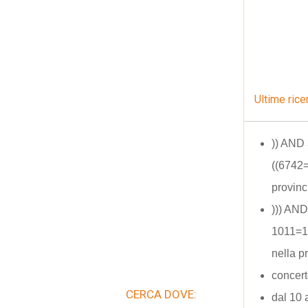
Ultime rice
)) AND
((6742
provinc
))) AND
1011=1
nella p
concert
CERCA DOVE:
dal 10 