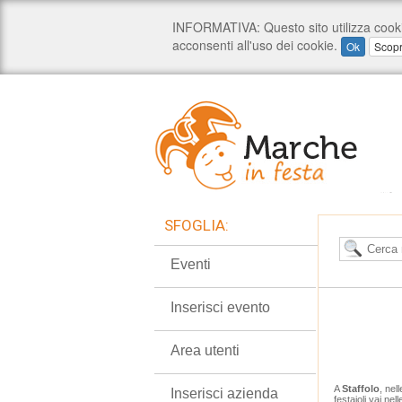
SFOGLIA:
Eventi
Inserisci evento
Area utenti
A
Staffolo
, nel
Inserisci azienda
festaioli vai nel