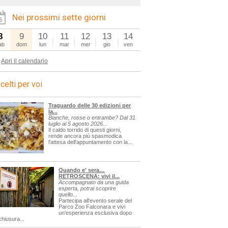
Nei prossimi sette giorni
8
9
10
11
12
13
14
ab
dom
lun
mar
mer
gio
ven
Apri il calendario
celti per voi
Traguardo delle 30 edizioni per
la...
Bianche, rosse o entrambe? Dal 31
luglio al 5 agosto 2026...
Il caldo torrido di questi giorni,
rende ancora più spasmodica
l'attesa dell'appuntamento con la...
icerca=sagre
Quando e' sera…
RETROSCENA: vivi il...
Accompagnato da una guida
esperta, potrai scoprire
quello...
Partecipa all'evento serale del
Parco Zoo Falconara e vivi
un'esperienza esclusiva dopo
chiusura...