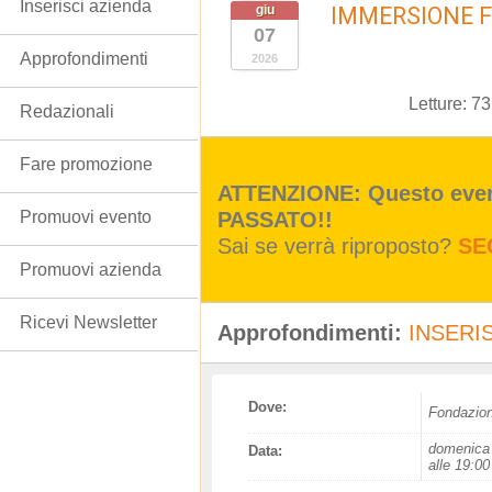
Inserisci azienda
giu
IMMERSIONE F
07
Approfondimenti
2026
Letture:
73
Redazionali
Fare promozione
ATTENZIONE: Questo event
PASSATO!!
Promuovi evento
Sai se verrà riproposto?
SE
Promuovi azienda
Ricevi Newsletter
Approfondimenti:
INSERIS
Dove:
Fondazion
domenica 
Data:
alle 19:00