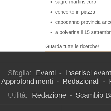
sagre martinsicuro
concerto in piazza
capodanno provincia anc
a polverina il 15 settemb
Guarda tutte le ricerche!
Sfoglia:
Eventi
-
Inserisci even
Approfondimenti
-
Redazionali
-
Utilità:
Redazione
-
Scambio B