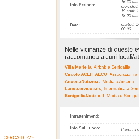
16:30 alle
Info Periodo:
mercoledì 
19 anni: l
18:00 alle
martedì 14
Data:
00:00
Nelle vicinanze di questo 
raccomanda alcuni locali/at
Villa Mariella
, Airbnb a Senigallia
Circolo ACLI FALCO
, Associazioni a
AnconaNotizie.it
, Media a Ancona
Lanetservice srls
, Informatica a Seni
SenigalliaNotizie.it
, Media a Senigall
Intrattenimenti:
Info Sul Luogo:
L'evento s
CERCA DOVE: