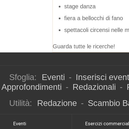
stage danza
fiera a bellocchi di fano
spettacoli circensi nelle 
Guarda tutte le ricerche!
Sfoglia:
Eventi
-
Inserisci even
Approfondimenti
-
Redazionali
-
Utilità:
Redazione
-
Scambio B
Eventi
Esercizi commercial