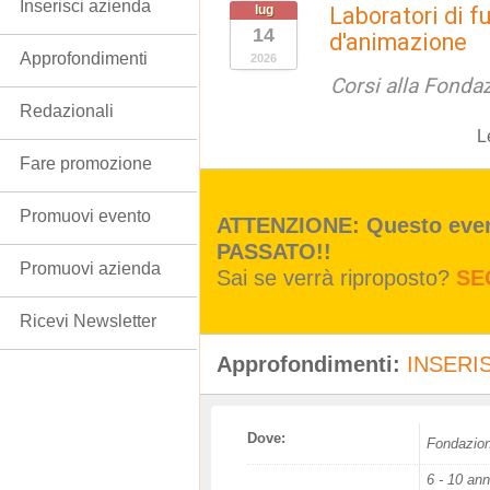
Inserisci azienda
lug
Laboratori di 
14
d'animazione
Approfondimenti
2026
Corsi alla Fondaz
Redazionali
L
Fare promozione
Promuovi evento
ATTENZIONE: Questo event
PASSATO!!
Promuovi azienda
Sai se verrà riproposto?
SE
Ricevi Newsletter
Approfondimenti:
INSERIS
Dove:
Fondazion
6 - 10 ann