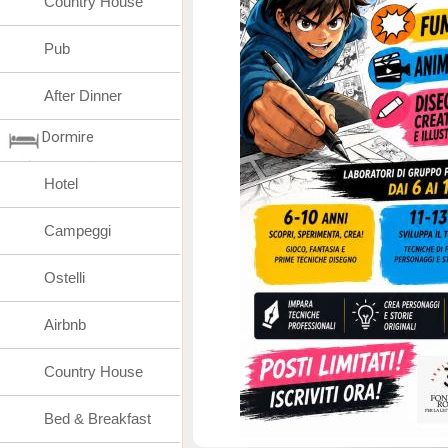
Country House
Pub
After Dinner
Dormire
Hotel
Campeggi
Ostelli
Airbnb
Country House
Bed & Breakfast