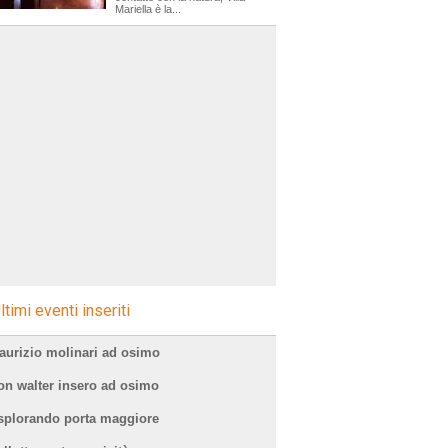
Mariella è la...
ltimi eventi inseriti
aurizio molinari ad osimo
on walter insero ad osimo
splorando porta maggiore