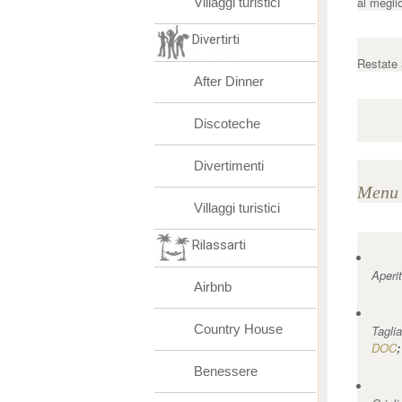
al meglio
Villaggi turistici
Divertirti
Restate 
After Dinner
Discoteche
Divertimenti
Menu 
Villaggi turistici
Rilassarti
Aperi
Airbnb
Country House
Tagli
DOC
;
Benessere