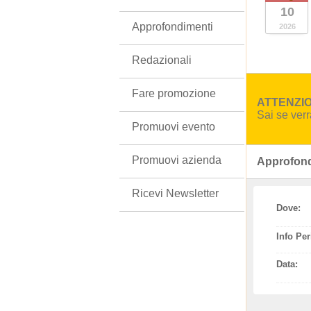
10
Approfondimenti
2026
Redazionali
Fare promozione
ATTENZION
Sai se ver
Promuovi evento
Promuovi azienda
Approfond
Ricevi Newsletter
Dove:
Info Per
Data: