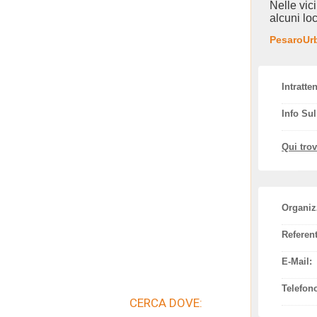
Nelle vic
alcuni loc
PesaroUrb
Intratte
Info Su
Qui tro
Organiz
Referent
E-Mail:
Telefon
CERCA DOVE: