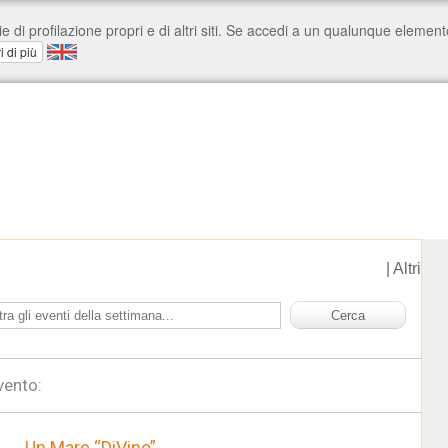
|
Altri
vento:
Un Mare “DiVino”