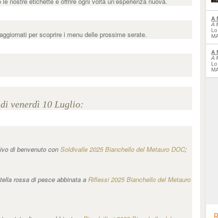
 le nostre etichette e offrire ogni volta un’esperienza nuova.
A 
A 
Lo
aggiornati per scoprire i menu delle prossime serate.
MA
A 
A 
Lo
MA
di venerdì 10 Luglio:
tivo di benvenuto con
Soldivalle 2025 Bianchello del Metauro DOC
;
atella rossa di pesce abbinata a
Riflessi 2025 Bianchello del Metauro
R