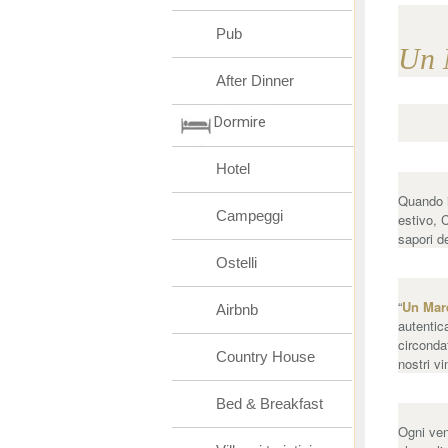
Pub
Un 
After Dinner
Dormire
Hotel
Quando il
Campeggi
estivo, 
sapori de
Ostelli
“
Un Mar
Airbnb
autentic
circonda
Country House
nostri v
Bed & Breakfast
Ogni ven