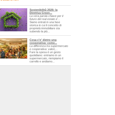
Sostenibilità 2026: la
Direttiva Green...
La vera parola chiave per il
futuro del real estate e'...
Siamo entrati in una fase
storica in cui il concetto di
proprietà immobiliare sta
subendo la più...
Cosa c'e' dietro una
cooperativa: come...
La differenza tra supermercato
e cooperativa: valori,...
Fare la spesa è un gesto
quotidiano: entriamo in un
supermercato, riempiamo il
carrello e andiamo...