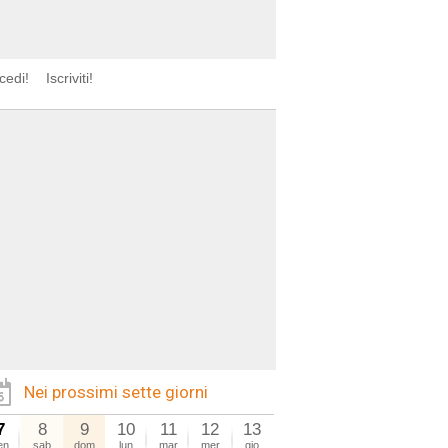
cedi!
Iscriviti!
Nei prossimi sette giorni
7
8
9
10
11
12
13
en
sab
dom
lun
mar
mer
gio