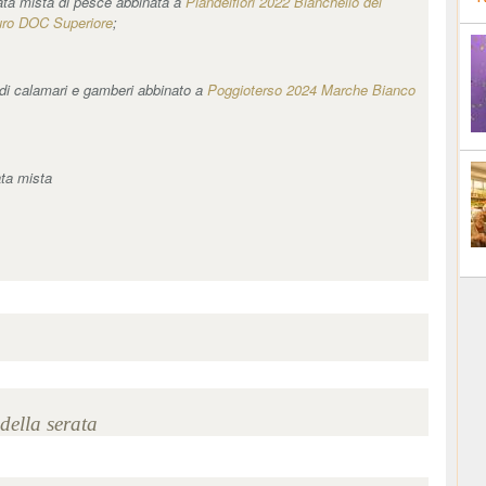
iata mista di pesce abbinata a
Piandeifiori 2022 Bianchello del
ro DOC Superiore
;
o di calamari e gamberi abbinato a
Poggioterso 2024 Marche Bianco
ata mista
della serata