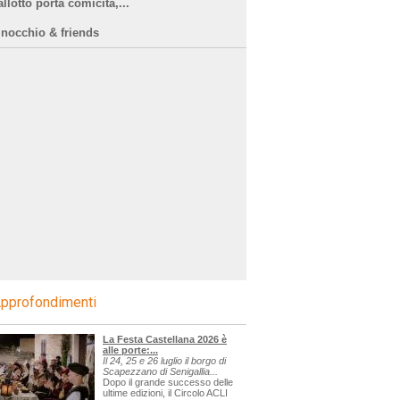
llotto porta comicità,...
inocchio & friends
pprofondimenti
La Festa Castellana 2026 è
alle porte:...
Il 24, 25 e 26 luglio il borgo di
Scapezzano di Senigallia...
Dopo il grande successo delle
ultime edizioni, il Circolo ACLI