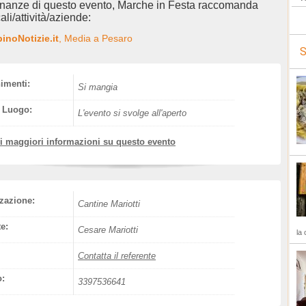
inanze di questo evento, Marche in Festa raccomanda
ali/attività/aziende:
inoNotizie.it
, Media a Pesaro
S
nimenti:
Si mangia
l Luogo:
L'evento si svolge all'aperto
vi maggiori informazioni su questo evento
zazione:
Cantine Mariotti
e:
Cesare Mariotti
la 
Contatta il referente
o:
3397536641