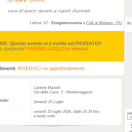
cena all’aperto davanti ai vigneti illuminati
Letture:
67
-
Enogastronomia
a
Colli al Metauro - PU
Ac
E: Questo evento si è svolto nel PASSATO!!
rà riproposto?
SEGNALACELO tu stesso!
imenti:
INSERISCI un approfondimento
Cantine Mariotti
Via delle Cave, 3 - Montemaggiore
iodo:
Venerdì 10 Luglio
venerdì 10 luglio 2026, dalle 20:30 fino
a tarda notte.
v