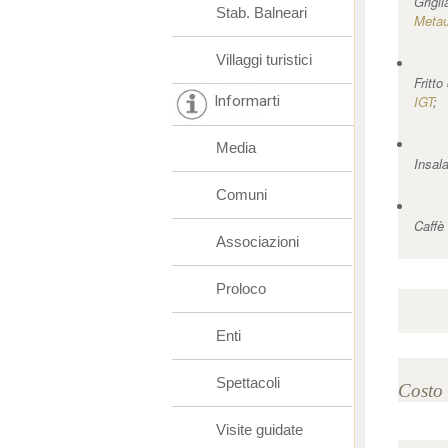
Grigl
Stab. Balneari
Metau
Villaggi turistici
Fritt
Informarti
IGT
;
Media
Insal
Comuni
Caffè
Associazioni
Proloco
Enti
Spettacoli
Costo 
Visite guidate