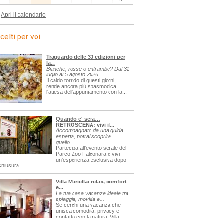
Apri il calendario
celti per voi
Traguardo delle 30 edizioni per
la...
Bianche, rosse o entrambe? Dal 31
luglio al 5 agosto 2026...
Il caldo torrido di questi giorni,
rende ancora più spasmodica
l'attesa dell'appuntamento con la...
Quando e' sera…
RETROSCENA: vivi il...
Accompagnato da una guida
esperta, potrai scoprire
quello...
Partecipa all'evento serale del
Parco Zoo Falconara e vivi
un'esperienza esclusiva dopo
chiusura...
Villa Mariella: relax, comfort
e...
La tua casa vacanze ideale tra
spiaggia, movida e...
Se cerchi una vacanza che
unisca comodità, privacy e
contatto con la natura, Villa