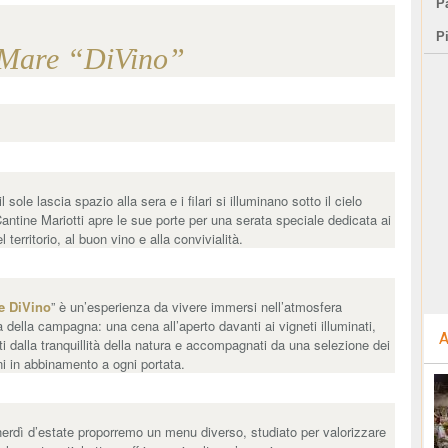
Pa
P
Mare “DiVino”
 sole lascia spazio alla sera e i filari si illuminano sotto il cielo
Cantine Mariotti apre le sue porte per una serata speciale dedicata ai
l territorio, al buon vino e alla convivialità.
e DiVino
” è un’esperienza da vivere immersi nell’atmosfera
a della campagna: una cena all’aperto davanti ai vigneti illuminati,
A
ti dalla tranquillità della natura e accompagnati da una selezione dei
ini in abbinamento a ogni portata.
erdì d’estate proporremo un menu diverso, studiato per valorizzare