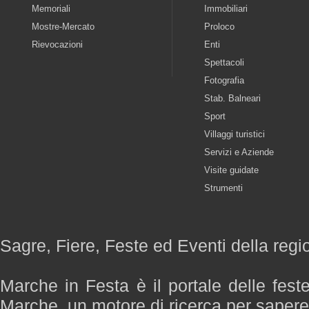
Memoriali
Immobiliari
Mostre-Mercato
Proloco
Rievocazioni
Enti
Spettacoli
Fotografia
Stab. Balneari
Sport
Villaggi turistici
Servizi e Aziende
Visite guidate
Strumenti
Sagre, Fiere, Feste ed Eventi della reg
Marche in Festa è il portale delle fest
Marche, un motore di ricerca per saper