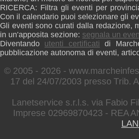
RICERCA: Filtra gli eventi per provinci
Con il calendario puoi selezionare gli ev
Gli eventi sono curati dalla redazione, m
in un'apposita sezione:
segnala un even
Diventando
utenti certificati
di Marche 
pubblicazione autonoma di eventi, artic
© 2005 - 2026 - www.marcheinfest
17 del 24/07/2003 presso Trib. 
Lanetservice s.r.l.s. via Fabio Fi
Imprese 02969870423 - REA A
LAN