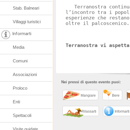
Terranostra continua
Stab. Balneari
l’incontro tra i popol
esperienze che restano
Villaggi turistici
oltre il palcoscenico.
Informarti
Terranostra vi aspetta
Media
Comuni
Associazioni
Nei pressi di questo evento puoi:
Proloco
Mangiare
Bere
Enti
Rilassarti
Informarti
Spettacoli
Visite guidate