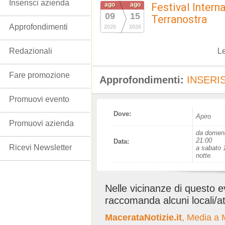
Inserisci azienda
ago
ago
Festival Intern
09
15
Terranostra
Approfondimenti
2026
2026
Le
Redazionali
Fare promozione
Approfondimenti:
INSERIS
Promuovi evento
Dove:
Apiro
Promuovi azienda
da domeni
21:00
Data:
Ricevi Newsletter
a sabato 
notte.
Nelle vicinanze di questo 
raccomanda alcuni locali/at
MacerataNotizie.it
, Media a 