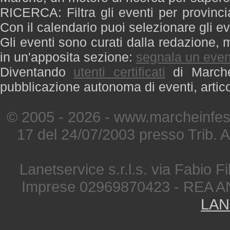
RICERCA: Filtra gli eventi per provinci
Con il calendario puoi selezionare gli ev
Gli eventi sono curati dalla redazione, m
in un'apposita sezione:
segnala un even
Diventando
utenti certificati
di Marche 
pubblicazione autonoma di eventi, artic
© 2005 - 2026 - www.marcheinfest
17 del 24/07/2003 presso Trib. 
Lanetservice s.r.l.s. via Fabio Fi
Imprese 02969870423 - REA A
LAN