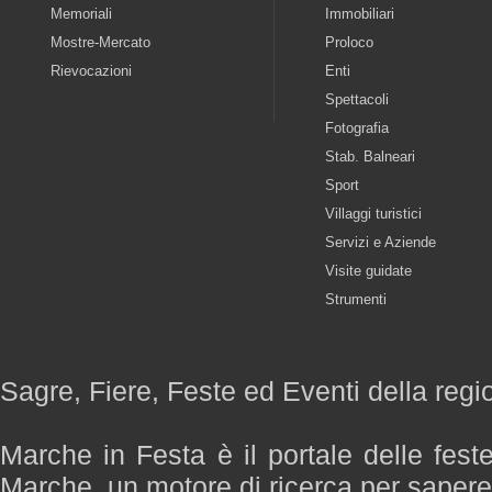
Memoriali
Immobiliari
Mostre-Mercato
Proloco
Rievocazioni
Enti
Spettacoli
Fotografia
Stab. Balneari
Sport
Villaggi turistici
Servizi e Aziende
Visite guidate
Strumenti
Sagre, Fiere, Feste ed Eventi della reg
Marche in Festa è il portale delle fest
Marche, un motore di ricerca per saper