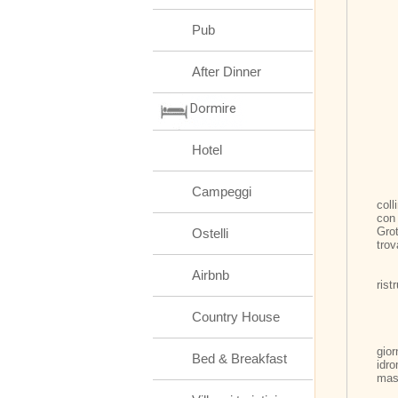
Pub
After Dinner
Dormire
Hotel
Campeggi
	E' il luogo ideale per apprezzare l'incredi
coll
con
Gro
Ostelli
trov
	L'antico casale è stato rec
Airbnb
rist
Country House
	A disposizione dei nostri ospiti la nostra z
gio
Bed & Breakfast
idr
mas