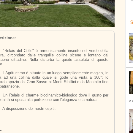
S
crizione:
to nel verde della 
ura, circondato dalle tranquille colline picene e lontano dal 
stuono cittadino. Nulla disturba la quiete assoluta di questo 
o.
mente magico, in 
a ad una collina dalla quale si gode una vista a 360°: lo 
rdo spazia dal Gran Sasso ai Monti Sibillini e da Montalto fino 
ipatransone.
dove il gusto per 
pitalità si sposa alla perfezione con l'eleganza e la natura.
la 
	A disposizione dei nostri ospiti: