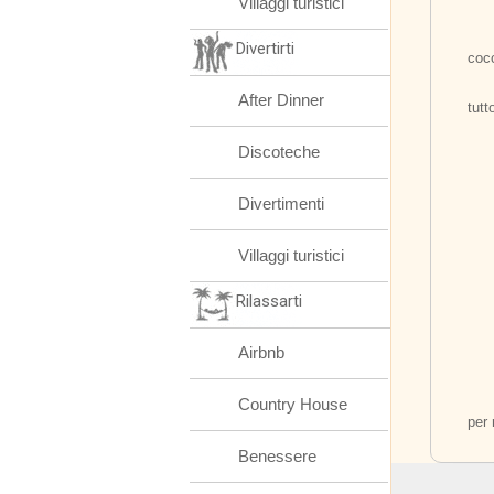
Villaggi turistici
	Immergersi nell'acqua calda, una nuotat
Divertirti
cocc
	La nostra piscina riscaldata è a disposizione 
After Dinner
tutt
Discoteche
Divertimenti
Villaggi turistici
Rilassarti
Airbnb
Country House
	Sarà un giorno indimenticabile, dove il tempo
per 
Benessere