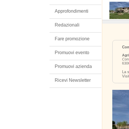
Approfondimenti
Redazionali
Fare promozione
Cont
Promuovi evento
Agri
Cont
6306
Promuovi azienda
La s
Visi
Ricevi Newsletter