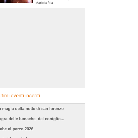
Mariella è la...
ltimi eventi inseriti
a magia della notte di san lorenzo
agra delle lumache, del coniglio...
iabe al parco 2026