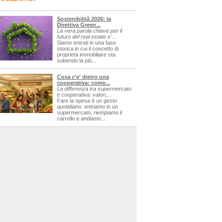
Sostenibilità 2026: la
Direttiva Green...
La vera parola chiave per il
futuro del real estate e'...
Siamo entrati in una fase
storica in cui il concetto di
proprietà immobiliare sta
subendo la più...
Cosa c'e' dietro una
cooperativa: come...
La differenza tra supermercato
e cooperativa: valori,...
Fare la spesa è un gesto
quotidiano: entriamo in un
supermercato, riempiamo il
carrello e andiamo...