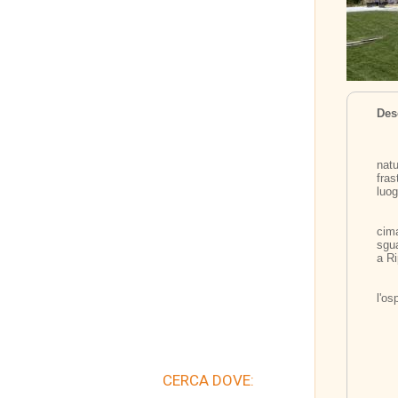
Des
	"Relais del Colle" è armonicamente inseri
nat
fra
luog
	L'Agriturismo è situato in un luogo semplice
cim
sgua
a R
	Un Relais di charme biodinamico-biologico 
l'os
CERCA DOVE: