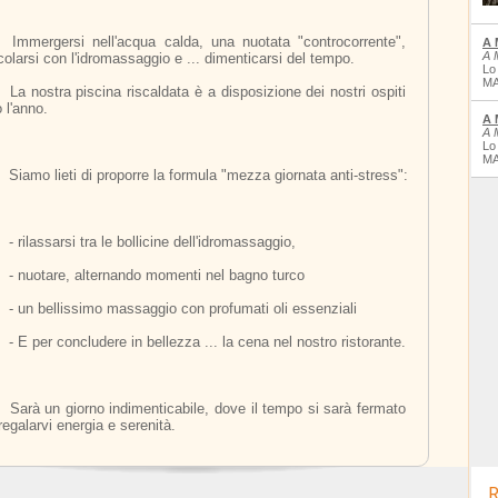
a "controcorrente", 
A 
A 
olarsi con l'idromassaggio e ... dimenticarsi del tempo.
Lo
MA
dei nostri ospiti 
o l'anno.
A 
A 
Lo
MA
	Siamo lieti di proporre la formula "mezza giornata anti-stress":
	- rilassarsi tra le bollicine dell'idromassaggio,
	- nuotare, alternando momenti nel bagno turco
	- un bellissimo massaggio con profumati oli essenziali
	- E per concludere in bellezza ... la cena nel nostro ristorante.
 si sarà fermato 
regalarvi energia e serenità.
R