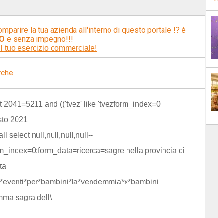
omparire la tua azienda all'interno di questo portale !? è
O
e senza impegno!!!
il tuo esercizio commerciale!
rche
not 2041=5211 and (('tvez' like 'tvezform_index=0
sto 2021
all select null,null,null,null--
m_index=0;form_data=ricerca=sagre nella provincia di
ta
*eventi*per*bambini*la*vendemmia*x*bambini
ma sagra dell\