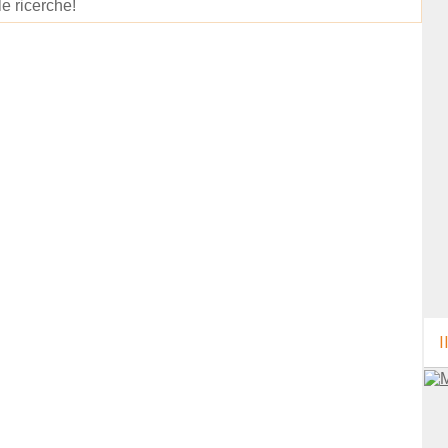
le ricerche!
I