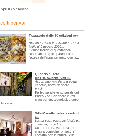
Apri il calendario
celti per voi
Traguardo delle 30 edizioni per
la...
Bianche, rosse o entrambe? Dal 31
luglio al 5 agosto 2026...
Il caldo torrido di questi giorni,
rende ancora più spasmodica
l'attesa dell'appuntamento con la...
Quando e' sera…
RETROSCENA: vivi il...
Accompagnato da una guida
esperta, potrai scoprire
quello...
Partecipa all'evento serale del
Parco Zoo Falconara e vivi
un'esperienza esclusiva dopo
chiusura...
Villa Mariella: relax, comfort
e...
La tua casa vacanze ideale tra
spiaggia, movida e...
Se cerchi una vacanza che
unisca comodità, privacy e
contatto con la natura, Villa