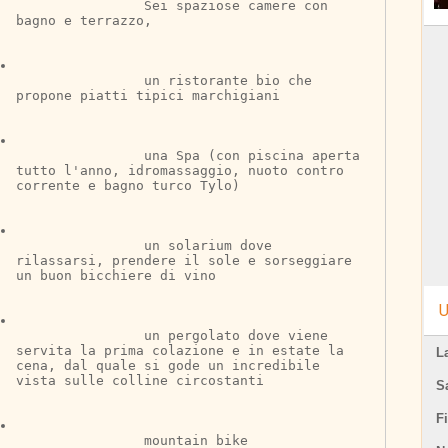
		Sei spaziose camere con 
bagno e terrazzo,
		un ristorante bio che 
propone piatti tipici marchigiani
		una Spa (con piscina aperta 
tutto l'anno, idromassaggio, nuoto contro 
corrente e bagno turco Tylo)
		un solarium dove 
rilassarsi, prendere il sole e sorseggiare 
un buon bicchiere di vino
U
		un pergolato dove viene 
servita la prima colazione e in estate la 
L
cena, dal quale si gode un incredibile 
vista sulle colline circostanti
S
F
		mountain bike