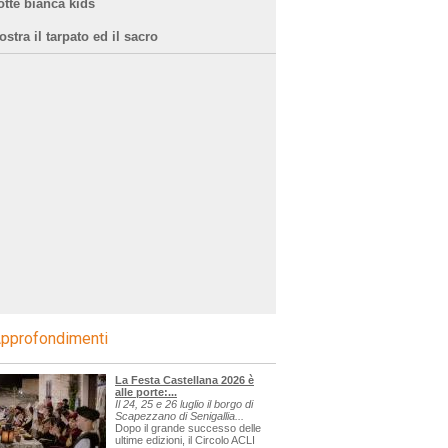
otte bianca kids
stra il tarpato ed il sacro
pprofondimenti
La Festa Castellana 2026 è
alle porte:...
Il 24, 25 e 26 luglio il borgo di
Scapezzano di Senigallia...
Dopo il grande successo delle
ultime edizioni, il Circolo ACLI