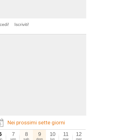
cedi!
Iscriviti!
Nei prossimi sette giorni
6
7
8
9
10
11
12
io
ven
sab
dom
lun
mar
mer