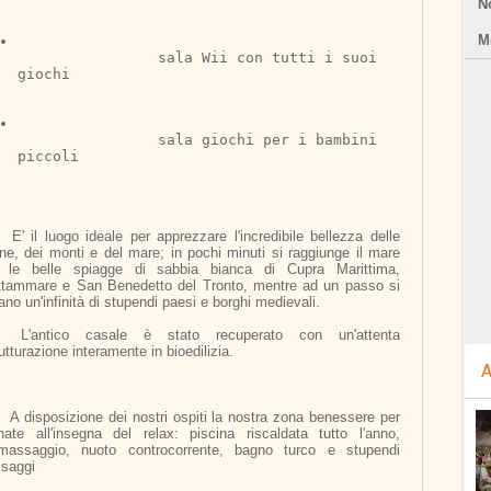
N
Mo
		sala Wii con tutti i suoi 
giochi
		sala giochi per i bambini 
piccoli
bile bellezza delle 
ine, dei monti e del mare; in pochi minuti si raggiunge il mare 
 le belle spiagge di sabbia bianca di Cupra Marittima, 
ttammare e San Benedetto del Tronto, mentre ad un passo si 
ano un'infinità di stupendi paesi e borghi medievali.
uperato con un'attenta 
rutturazione interamente in bioedilizia.
A
ona benessere per 
rnate all'insegna del relax: piscina riscaldata tutto l'anno, 
omassaggio, nuoto controcorrente, bagno turco e stupendi 
saggi