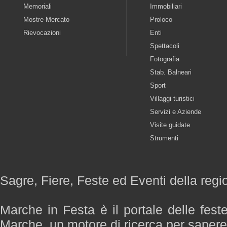
Memoriali
Immobiliari
Mostre-Mercato
Proloco
Rievocazioni
Enti
Spettacoli
Fotografia
Stab. Balneari
Sport
Villaggi turistici
Servizi e Aziende
Visite guidate
Strumenti
Sagre, Fiere, Feste ed Eventi della reg
Marche in Festa è il portale delle fest
Marche, un motore di ricerca per saper