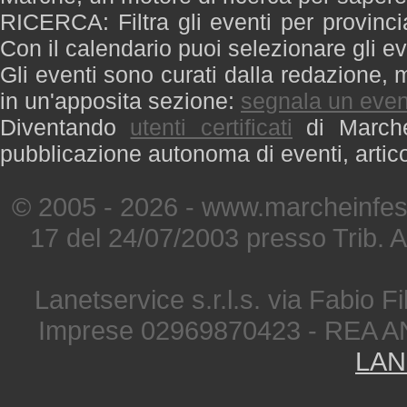
RICERCA: Filtra gli eventi per provinci
Con il calendario puoi selezionare gli ev
Gli eventi sono curati dalla redazione, m
in un'apposita sezione:
segnala un even
Diventando
utenti certificati
di Marche 
pubblicazione autonoma di eventi, artic
© 2005 - 2026 - www.marcheinfest
17 del 24/07/2003 presso Trib. 
Lanetservice s.r.l.s. via Fabio Fi
Imprese 02969870423 - REA A
LAN