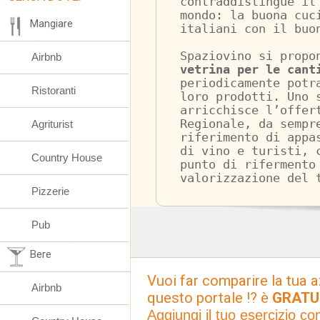
contraddistingue il
mondo: la buona cuc
Mangiare
italiani con il buo
Spaziovino si propo
Airbnb
vetrina per le cant
periodicamente potr
Ristoranti
loro prodotti. Uno 
arricchisce l’offer
Regionale, da sempr
Agriturist
riferimento di appa
di vino e turisti, 
Country House
punto di rifermento
valorizzazione del 
Pizzerie
Pub
Bere
Vuoi far comparire la tua a
Airbnb
questo portale !? è
GRATU
Aggiungi il tuo esercizio c