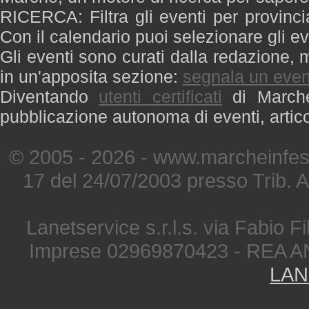
RICERCA: Filtra gli eventi per provinci
Con il calendario puoi selezionare gli ev
Gli eventi sono curati dalla redazione, m
in un'apposita sezione:
segnala un even
Diventando
utenti certificati
di Marche 
pubblicazione autonoma di eventi, artic
© 2005 - 2026 - www.marcheinfest
17 del 24/07/2003 presso Trib. 
Lanetservice s.r.l.s. via Fabio Fi
Imprese 02969870423 - REA A
LAN