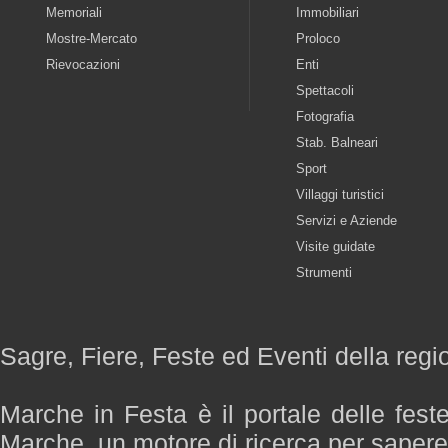
Memoriali
Immobiliari
Mostre-Mercato
Proloco
Rievocazioni
Enti
Spettacoli
Fotografia
Stab. Balneari
Sport
Villaggi turistici
Servizi e Aziende
Visite guidate
Strumenti
Sagre, Fiere, Feste ed Eventi della reg
Marche in Festa è il portale delle fest
Marche, un motore di ricerca per saper