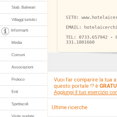
Stab. Balneari
SITO: www.hotelaice
Villaggi turistici
EMAIL: hotelaicerch
Informarti
TEL: 0733.657942 - 
331.1801660
Media
Comuni
Associazioni
Vuoi far comparire la tua a
Proloco
questo portale !? è
GRATU
Aggiungi il tuo esercizio c
Enti
Spettacoli
Ultime ricerche
Visite guidate