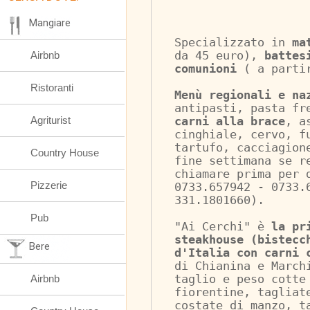
Mangiare
Specializzato in 
ma
Airbnb
da 45 euro), 
battes
comunioni
 ( a parti
Ristoranti
Menù regionali e na
antipasti, pasta fr
Agriturist
carni alla brace
, a
cinghiale, cervo, f
tartufo, cacciagion
Country House
fine settimana se r
chiamare prima per 
Pizzerie
0733.657942 - 0733.
331.1801660).
Pub
"Ai Cerchi" è 
la pr
steakhouse (bistecc
Bere
d'Italia con carni 
di Chianina e March
Airbnb
taglio e peso cotte
fiorentine, tagliat
costate di manzo, t