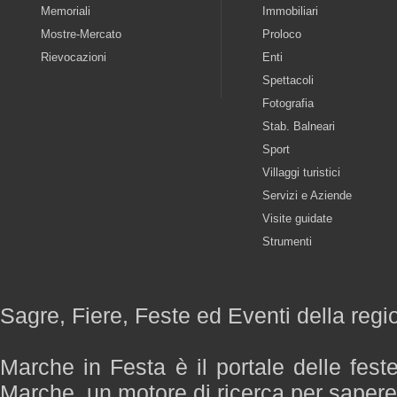
Memoriali
Immobiliari
Mostre-Mercato
Proloco
Rievocazioni
Enti
Spettacoli
Fotografia
Stab. Balneari
Sport
Villaggi turistici
Servizi e Aziende
Visite guidate
Strumenti
Sagre, Fiere, Feste ed Eventi della reg
Marche in Festa è il portale delle fest
Marche, un motore di ricerca per saper