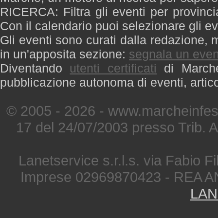
RICERCA: Filtra gli eventi per provinci
Con il calendario puoi selezionare gli ev
Gli eventi sono curati dalla redazione, m
in un'apposita sezione:
segnala un even
Diventando
utenti certificati
di Marche 
pubblicazione autonoma di eventi, artic
© 2005 - 2026 - www.marcheinfest
17 del 24/07/2003 presso Trib. 
Lanetservice s.r.l.s. via Fabio Fi
Imprese 02969870423 - REA A
LAN