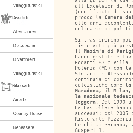
allargò poi la sua 
Villaggi turistici
all'Excelsior di Ro
(con l’aiuto di sua
presso la 
Camera de
Divertirti
otto anni accontent
culinarie di politi
After Dinner
Si trasferirono poi
Discoteche
ristoranti più pres
il 
Maxim's di Parig
hanno gestito e lav
Divertimenti
Roganti 83 e Villa 
Potenza (MC) con le
Villaggi turistici
Stefania e Alessand
centinaia di cerimo
calcistiche come 
la
Rilassarti
Maradona, il Milan,
la nazionale tedesc
Airbnb
leggera
. Dal 1990 a
La Castellana hanno
successi; dal 2005 
Country House
Ristorante Pizzeria
Cerchi di Sarnano, 
Benessere
Gasperi 1.