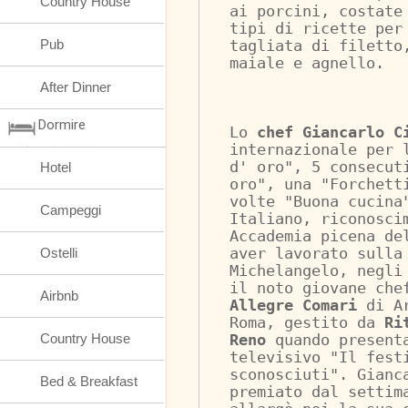
Country House
ai porcini, costate
tipi di ricette per
Pub
tagliata di filetto
maiale e agnello.
After Dinner
Dormire
Lo 
chef Giancarlo C
internazionale per 
d' oro", 5 consecut
Hotel
oro", una "Forchett
volte "Buona cucina
Campeggi
Italiano, riconosci
Accademia picena de
Ostelli
aver lavorato sulla
Michelangelo, negli
il noto giovane che
Airbnb
Allegre Comari
 di A
Roma, gestito da 
Ri
Country House
Reno
 quando present
televisivo "Il fest
sconosciuti". Gianc
Bed & Breakfast
premiato dal settim