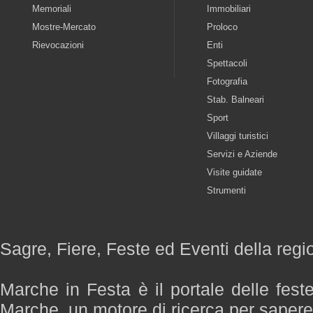
Memoriali
Immobiliari
Mostre-Mercato
Proloco
Rievocazioni
Enti
Spettacoli
Fotografia
Stab. Balneari
Sport
Villaggi turistici
Servizi e Aziende
Visite guidate
Strumenti
Sagre, Fiere, Feste ed Eventi della reg
Marche in Festa è il portale delle fest
Marche, un motore di ricerca per saper