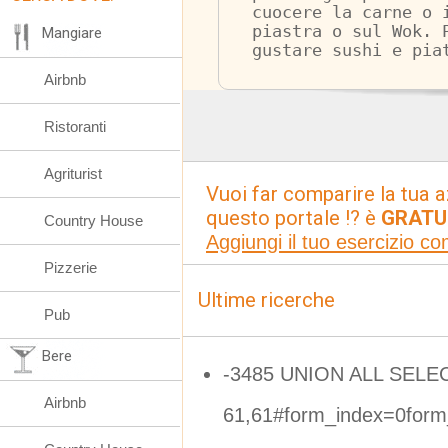
cuocere la carne o 
piastra o sul Wok. 
Mangiare
gustare sushi e pia
Airbnb
Ristoranti
Agriturist
Vuoi far comparire la tua a
questo portale !? è
GRATU
Country House
Aggiungi il tuo esercizio c
Pizzerie
Ultime ricerche
Pub
Bere
-3485 UNION ALL SELE
Airbnb
61,61#form_index=0form