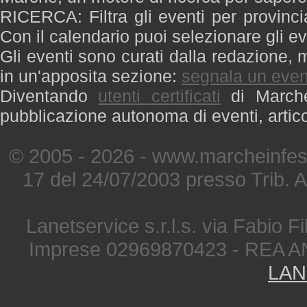
RICERCA: Filtra gli eventi per provinci
Con il calendario puoi selezionare gli ev
Gli eventi sono curati dalla redazione, m
in un'apposita sezione:
segnala un even
Diventando
utenti certificati
di Marche 
pubblicazione autonoma di eventi, artic
© 2005 - 2026 - www.marcheinfest
17 del 24/07/2003 presso Trib. 
Lanetservice s.r.l.s. via Fabio Fi
Imprese 02969870423 - REA A
LAN